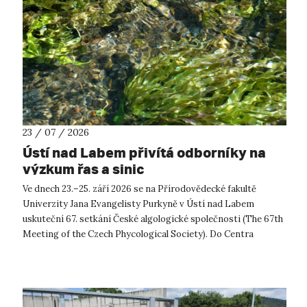
23 / 07 / 2026
Ústí nad Labem přivítá odborníky na
výzkum řas a sinic
Ve dnech 23.–25. září 2026 se na Přírodovědecké fakultě
Univerzity Jana Evangelisty Purkyně v Ústí nad Labem
uskuteční 67. setkání České algologické společnosti (The 67th
Meeting of the Czech Phycological Society). Do Centra
přírodovědných a technickýc...