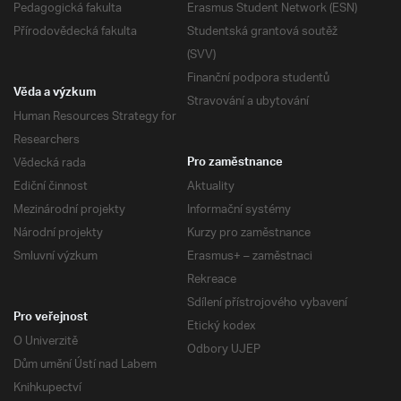
Pedagogická fakulta
Erasmus Student Network (ESN)
Přírodovědecká fakulta
Studentská grantová soutěž
(SVV)
Finanční podpora studentů
Věda a výzkum
Stravování a ubytování
Human Resources Strategy for
Researchers
Vědecká rada
Pro zaměstnance
Ediční činnost
Aktuality
Mezinárodní projekty
Informační systémy
Národní projekty
Kurzy pro zaměstnance
Smluvní výzkum
Erasmus+ – zaměstnaci
Rekreace
Sdílení přístrojového vybavení
Pro veřejnost
Etický kodex
O Univerzitě
Odbory UJEP
Dům umění Ústí nad Labem
Knihkupectví