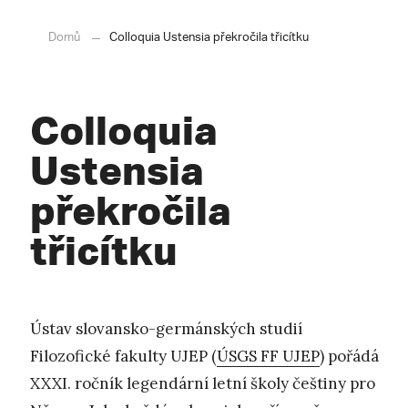
Domů
Colloquia Ustensia překročila třicítku
Colloquia
Ustensia
překročila
třicítku
Ústav slovansko-germánských studií
Filozofické fakulty UJEP (
ÚSGS FF UJEP
) pořádá
XXXI. ročník legendární letní školy češtiny pro