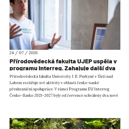
24 / 07 / 2026
Přírodovědecká fakulta UJEP uspěla v
programu Interreg. Zahajuje další dva
přeshraniční projekty se saskými
Přírodovědecká fakulta Univerzity J. E. Purkyně v Ústí nad
partnery
Labem rozšiřuje své aktivity v oblasti česko-saské
přeshraniční spolupráce. V rámci Programu EU Interreg
Česko–Sasko 2021–2027 byly od července schváleny dva nové
projekty, které propojí české ...