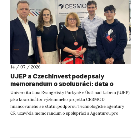
14 / 07 / 2026
UJEP a Czechinvest podepsaly
memorandum o spolupráci: data o
podnikatelském prostředí posílí
Univerzita Jana Evangelisty Purkyně v Ústí nad Labem (UJEP)
výzkum CESMOD
jako koordinátor výzkumného projektu CESMOD,
financovaného se státní podporou Technologické agentury
ČR, uzavřela memorandum o spolupráci s Agenturou pro
podporu podnikání a investic CzechInve...