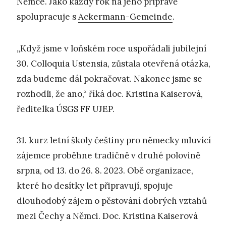
Němce. Jako každý rok na jeho přípravě
spolupracuje s
Ackermann-Gemeinde
.
„Když jsme v loňském roce uspořádali jubilejní
30. Colloquia Ustensia, zůstala otevřená otázka,
zda budeme dál pokračovat. Nakonec jsme se
rozhodli, že ano,“ říká doc. Kristina Kaiserová,
ředitelka ÚSGS FF UJEP.
31. kurz letní školy češtiny pro německy mluvící
zájemce proběhne tradičně v druhé polovině
srpna, od 13. do 26. 8. 2023. Obě organizace,
které ho desítky let připravují, spojuje
dlouhodobý zájem o pěstování dobrých vztahů
mezi Čechy a Němci. Doc. Kristina Kaiserová