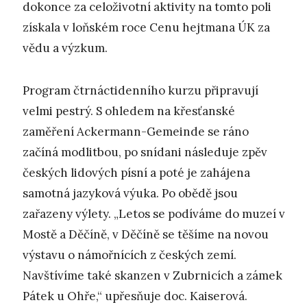
dokonce za celoživotní aktivity na tomto poli
získala v loňském roce Cenu hejtmana ÚK za
vědu a výzkum.
Program čtrnáctidenního kurzu připravují
velmi pestrý. S ohledem na křesťanské
zaměření Ackermann-Gemeinde se ráno
začíná modlitbou, po snídani následuje zpěv
českých lidových písní a poté je zahájena
samotná jazyková výuka. Po obědě jsou
zařazeny výlety. „Letos se podíváme do muzeí v
Mostě a Děčíně, v Děčíně se těšíme na novou
výstavu o námořnících z českých zemí.
Navštívíme také skanzen v Zubrnicích a zámek
Pátek u Ohře,“ upřesňuje doc. Kaiserová.