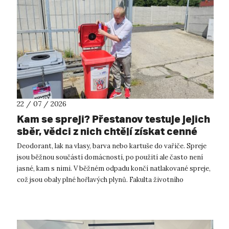
22 / 07 / 2026
Kam se spreji? Přestanov testuje jejich
sběr, vědci z nich chtějí získat cenné
kovy
Deodorant, lak na vlasy, barva nebo kartuše do vařiče. Spreje
jsou běžnou součástí domácností, po použití ale často není
jasné, kam s nimi. V běžném odpadu končí natlakované spreje,
což jsou obaly plné hořlavých plynů. Fakulta životního
prostředí UJ...