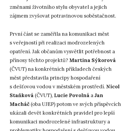
změnami životního stylu obyvatel a jejich
zájmem zvyšovat potravinovou soběstačnost.
První část se zaměřila na komunikaci měst
s veřejností při realizaci modrozelených
opatření. Jak občanům vysvětlit potřebnost a
přínosy těchto projektů?
Martina Sýkorová
(ČVUT) na konkrétních příkladech českých
měst představila principy hospodaření
s dešťovou vodou v městském prostředí.
Nicol
Staňková
(ČVUT),
Lucie Povolná
a
Jan
Macháč
(oba UJEP) potom ve svých příspěvcích
ukázali devět konkrétních pravidel pro lepší
komunikaci modrozelené infrastruktury a
problematiky hospodaření s dešťovou vodou,