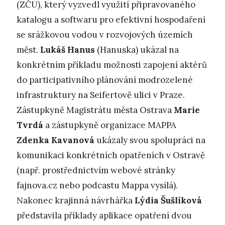
(ZČU), který vyzvedl využití připravovaného
katalogu a softwaru pro efektivní hospodaření
se srážkovou vodou v rozvojových územích
měst.
Lukáš Hanus
(Hanuska) ukázal na
konkrétním příkladu možnosti zapojení aktérů
do participativního plánování modrozelené
infrastruktury na Seifertově ulici v Praze.
Zástupkyně Magistrátu města Ostrava
Marie
Tvrdá
a zástupkyně organizace MAPPA
Zdenka Kavanová
ukázaly svou spolupráci na
komunikaci konkrétních opatřeních v Ostravě
(např. prostřednictvím webové stránky
fajnova.cz nebo podcastu Mappa vysílá).
Nakonec krajinná návrhářka
Lýdia Šušlíková
představila příklady aplikace opatření dvou