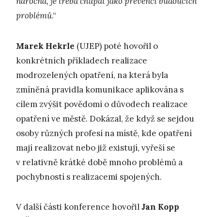
náročná, je třeba chápat jako prevenci budoucích
problémů
.“
Marek Hekrle
(UJEP) poté hovořil o
konkrétních příkladech realizace
modrozelených opatření, na která byla
zmíněná pravidla komunikace aplikována s
cílem zvýšit povědomí o důvodech realizace
opatření ve městě. Dokázal, že když se sejdou
osoby různých profesí na místě, kde opatření
mají realizovat nebo již existují, vyřeší se
v relativně krátké době mnoho problémů a
pochybností s realizacemi spojených.
V další části konference hovořil
Jan Kopp