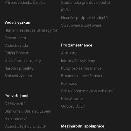
Přírodovědecká fakulta
Studentská grantová soutěž
(SVV)
Finanční podpora studentů
Věda a výzkum
Stravování a ubytování
Human Resources Strategy for
Researchers
Vědecká rada
Pro zaměstnance
Ediční činnost
Aktuality
Mezinárodní projekty
Informační systémy
Národní projekty
Kurzy pro zaměstnance
Smluvní výzkum
Erasmus+ – zaměstnaci
Rekreace
Sdílení přístrojového vybavení
Pro veřejnost
Etický kodex
O Univerzitě
Odbory UJEP
Dům umění Ústí nad Labem
Knihkupectví
Vědecká knihovna UJEP
Mezinárodní spolupráce