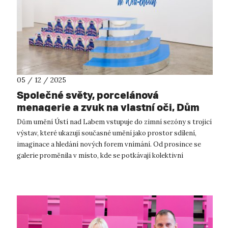
05 / 12 / 2025
Společné světy, porcelánová
menagerie a zvuk na vlastní oči, Dům
umění Ústí nad Labem otevírá 3 nové
Dům umění Ústí nad Labem vstupuje do zimní sezóny s trojicí
výstavy!
výstav, které ukazují současné umění jako prostor sdílení,
imaginace a hledání nových forem vnímání. Od prosince se
galerie proměnila v místo, kde se potkávají kolektivní
umělecké praxe, porce...