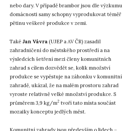
nebo dary. V případě brambor jsou dle výzkumu
domácnosti samy schopny vyprodukovat téměř
pětinu veškeré produkce v zemi.
Také
Jan Vávra
(UJEP a AV ČR) zasadil
zahradničení do městského prostředí a na
výsledcích šetření mezi členy komunitních
zahrad s cílem dozvědět se, kolik množství
produkce se vypěstuje na záhonku v komunitní
zahradě, ukázal, že na malém prostoru zahrad
vyroste relativně velké množství produkce. S
2
průměrem 3,9 kg/m
tvoří tato místa součást
mozaiky konceptu jedlých měst.
Komunitní zahrady jsou především o lidech –