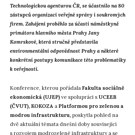
Technologickou agenturou ČR, se účastnilo na 80
zástupců organizací veřejné správy i soukromých
firem. Zahájení proběhlo za účasti náměstkyně
primátora hlavního města Prahy Jany
Komrskové, která stručně představila
environmentální odpovědnost Prahy a některé
konkrétní postupy komunikace této problematiky
k veřejnosti.
Konference, kterou pořádala
Fakulta sociálně
ekonomická
(UJEP)
ve spolupráci s
UCEEB
(ČVUT), KOKOZA
a
Platformou pro zelenou a
modrou infrastrukturu,
poskytla pohled na
dvě aktuální témata dnešní doby související
s rozvojem modrozelené infrastruktury a se