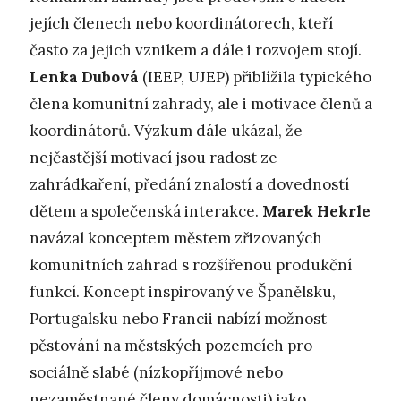
jejích členech nebo koordinátorech, kteří
často za jejich vznikem a dále i rozvojem stojí.
Lenka Dubová
(IEEP, UJEP) přiblížila typického
člena komunitní zahrady, ale i motivace členů a
koordinátorů. Výzkum dále ukázal, že
nejčastější motivací jsou radost ze
zahrádkaření, předání znalostí a dovedností
dětem a společenská interakce.
Marek Hekrle
navázal konceptem městem zřizovaných
komunitních zahrad s rozšířenou produkční
funkcí. Koncept inspirovaný ve Španělsku,
Portugalsku nebo Francii nabízí možnost
pěstování na městských pozemcích pro
sociálně slabé (nízkopříjmové nebo
nezaměstnané členy domácnosti) jako