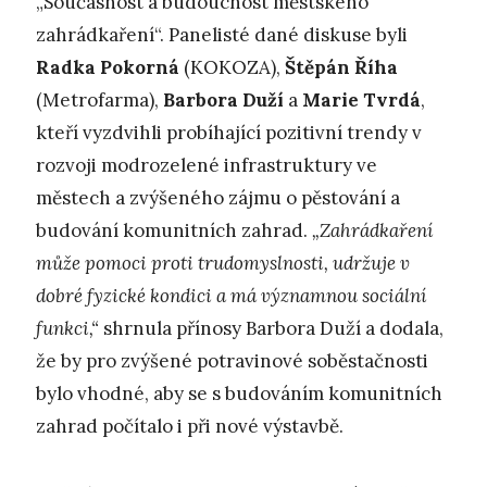
„Současnost a budoucnost městského
zahrádkaření“. Panelisté dané diskuse byli
Radka Pokorná
(KOKOZA),
Štěpán Říha
(Metrofarma),
Barbora Duží
a
Marie Tvrdá
,
kteří vyzdvihli probíhající pozitivní trendy v
rozvoji modrozelené infrastruktury ve
městech a zvýšeného zájmu o pěstování a
budování komunitních zahrad.
„Zahrádkaření
může pomoci proti trudomyslnosti, udržuje v
dobré fyzické kondici a má významnou sociální
funkci,“
shrnula přínosy Barbora Duží a dodala,
že by pro zvýšené potravinové soběstačnosti
bylo vhodné, aby se s budováním komunitních
zahrad počítalo i při nové výstavbě.