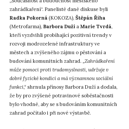
„Současnost a budoucnost městského
zahrádkaření“. Panelisté dané diskuse byli
Radka Pokorná
(KOKOZA),
Štěpán Říha
(Metrofarma),
Barbora Duží
a
Marie Tvrdá
,
kteří vyzdvihli probíhající pozitivní trendy v
rozvoji modrozelené infrastruktury ve
městech a zvýšeného zájmu o pěstování a
budování komunitních zahrad.
„Zahrádkaření
může pomoci proti trudomyslnosti, udržuje v
dobré fyzické kondici a má významnou sociální
funkci,“
shrnula přínosy Barbora Duží a dodala,
že by pro zvýšené potravinové soběstačnosti
bylo vhodné, aby se s budováním komunitních
zahrad počítalo i při nové výstavbě.