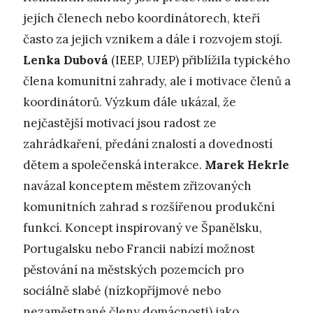
jejích členech nebo koordinátorech, kteří
často za jejich vznikem a dále i rozvojem stojí.
Lenka Dubová
(IEEP, UJEP) přiblížila typického
člena komunitní zahrady, ale i motivace členů a
koordinátorů. Výzkum dále ukázal, že
nejčastější motivací jsou radost ze
zahrádkaření, předání znalostí a dovedností
dětem a společenská interakce.
Marek Hekrle
navázal konceptem městem zřizovaných
komunitních zahrad s rozšířenou produkční
funkcí. Koncept inspirovaný ve Španělsku,
Portugalsku nebo Francii nabízí možnost
pěstování na městských pozemcích pro
sociálně slabé (nízkopříjmové nebo
nezaměstnané členy domácnosti) jako