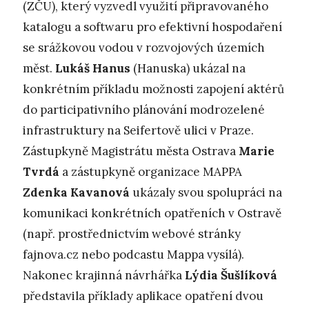
(ZČU), který vyzvedl využití připravovaného
katalogu a softwaru pro efektivní hospodaření
se srážkovou vodou v rozvojových územích
měst.
Lukáš Hanus
(Hanuska) ukázal na
konkrétním příkladu možnosti zapojení aktérů
do participativního plánování modrozelené
infrastruktury na Seifertově ulici v Praze.
Zástupkyně Magistrátu města Ostrava
Marie
Tvrdá
a zástupkyně organizace MAPPA
Zdenka Kavanová
ukázaly svou spolupráci na
komunikaci konkrétních opatřeních v Ostravě
(např. prostřednictvím webové stránky
fajnova.cz nebo podcastu Mappa vysílá).
Nakonec krajinná návrhářka
Lýdia Šušlíková
představila příklady aplikace opatření dvou