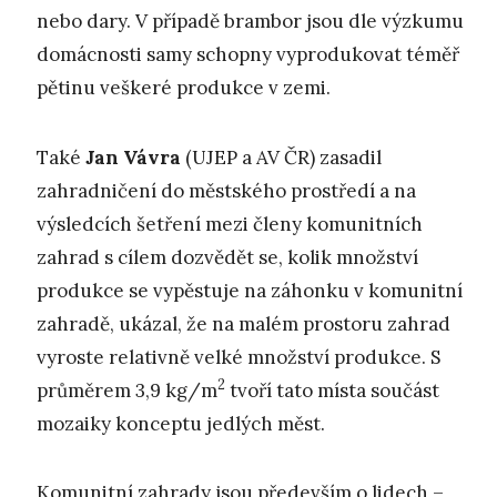
nebo dary. V případě brambor jsou dle výzkumu
domácnosti samy schopny vyprodukovat téměř
pětinu veškeré produkce v zemi.
Také
Jan Vávra
(UJEP a AV ČR) zasadil
zahradničení do městského prostředí a na
výsledcích šetření mezi členy komunitních
zahrad s cílem dozvědět se, kolik množství
produkce se vypěstuje na záhonku v komunitní
zahradě, ukázal, že na malém prostoru zahrad
vyroste relativně velké množství produkce. S
2
průměrem 3,9 kg/m
tvoří tato místa součást
mozaiky konceptu jedlých měst.
Komunitní zahrady jsou především o lidech –