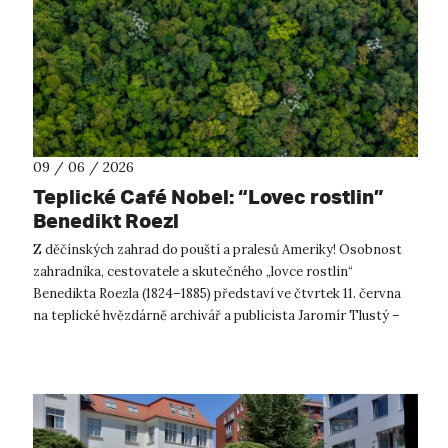
09 / 06 / 2026
Teplické Café Nobel: “Lovec rostlin”
Benedikt Roezl
Z děčínských zahrad do pouští a pralesů Ameriky! Osobnost
zahradníka, cestovatele a skutečného „lovce rostlin“
Benedikta Roezla (1824–1885) představí ve čtvrtek 11. června
na teplické hvězdárně archivář a publicista Jaromír Tlustý –
od začátku jeho živ...