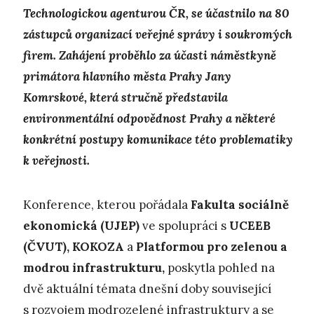
Technologickou agenturou ČR, se účastnilo na 80
zástupců organizací veřejné správy i soukromých
firem. Zahájení proběhlo za účasti náměstkyně
primátora hlavního města Prahy Jany
Komrskové, která stručně představila
environmentální odpovědnost Prahy a některé
konkrétní postupy komunikace této problematiky
k veřejnosti.
Konference, kterou pořádala
Fakulta sociálně
ekonomická
(UJEP)
ve spolupráci s
UCEEB
(ČVUT), KOKOZA
a
Platformou pro zelenou a
modrou infrastrukturu,
poskytla pohled na
dvě aktuální témata dnešní doby související
s rozvojem modrozelené infrastruktury a se