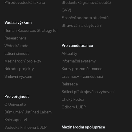
Přírodovědecká fakulta
Studentská grantová soutěž
(SVV)
Finanční podpora studentů
Věda a výzkum
Stravování a ubytování
Human Resources Strategy for
Researchers
Vědecká rada
Pro zaměstnance
Ediční činnost
Aktuality
Mezinárodní projekty
Informační systémy
Národní projekty
Kurzy pro zaměstnance
Smluvní výzkum
Erasmus+ – zaměstnaci
Rekreace
Sdílení přístrojového vybavení
Pro veřejnost
Etický kodex
O Univerzitě
Odbory UJEP
Dům umění Ústí nad Labem
Knihkupectví
Vědecká knihovna UJEP
Mezinárodní spolupráce