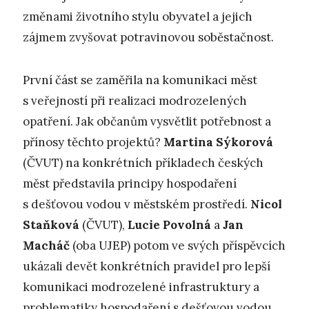
změnami životního stylu obyvatel a jejich
zájmem zvyšovat potravinovou soběstačnost.
První část se zaměřila na komunikaci měst
s veřejností při realizaci modrozelených
opatření. Jak občanům vysvětlit potřebnost a
přínosy těchto projektů?
Martina Sýkorová
(ČVUT) na konkrétních příkladech českých
měst představila principy hospodaření
s dešťovou vodou v městském prostředí.
Nicol
Staňková
(ČVUT),
Lucie Povolná
a
Jan
Macháč
(oba UJEP) potom ve svých příspěvcích
ukázali devět konkrétních pravidel pro lepší
komunikaci modrozelené infrastruktury a
problematiky hospodaření s dešťovou vodou,