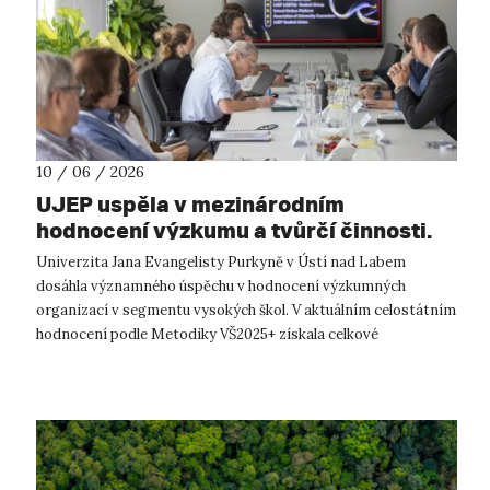
10 / 06 / 2026
UJEP uspěla v mezinárodním
hodnocení výzkumu a tvůrčí činnosti.
Univerzita se posunula z hodnocení C
Univerzita Jana Evangelisty Purkyně v Ústí nad Labem
na B, a patří tak mezi nejlepší
dosáhla významného úspěchu v hodnocení výzkumných
regionální univerzity v ČR.
organizací v segmentu vysokých škol. V aktuálním celostátním
hodnocení podle Metodiky VŠ2025+ získala celkové
hodnocení B, zatímco v předchozím cyklu...