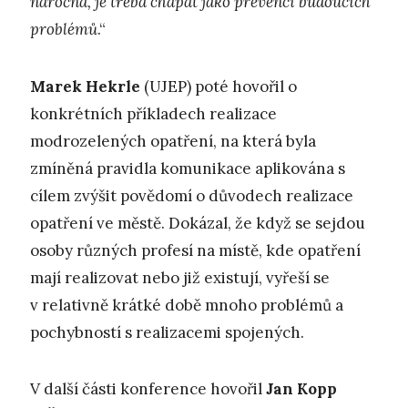
náročná, je třeba chápat jako prevenci budoucích
problémů
.“
Marek Hekrle
(UJEP) poté hovořil o
konkrétních příkladech realizace
modrozelených opatření, na která byla
zmíněná pravidla komunikace aplikována s
cílem zvýšit povědomí o důvodech realizace
opatření ve městě. Dokázal, že když se sejdou
osoby různých profesí na místě, kde opatření
mají realizovat nebo již existují, vyřeší se
v relativně krátké době mnoho problémů a
pochybností s realizacemi spojených.
V další části konference hovořil
Jan Kopp