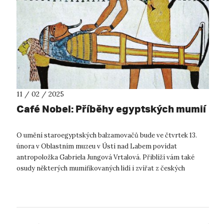
11 / 02 / 2025
Café Nobel: Příběhy egyptských mumií
O umění staroegyptských balzamovačů bude ve čtvrtek 13.
února v Oblastním muzeu v Ústí nad Labem povídat
antropoložka Gabriela Jungová Vrtalová. Přiblíží vám také
osudy některých mumifikovaných lidí i zvířat z českých
muzejních sbírek. Egyptské mumi...