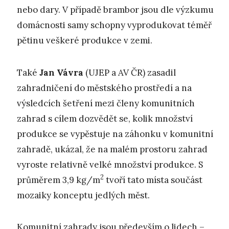
nebo dary. V případě brambor jsou dle výzkumu
domácnosti samy schopny vyprodukovat téměř
pětinu veškeré produkce v zemi.
Také
Jan Vávra
(UJEP a AV ČR) zasadil
zahradničení do městského prostředí a na
výsledcích šetření mezi členy komunitních
zahrad s cílem dozvědět se, kolik množství
produkce se vypěstuje na záhonku v komunitní
zahradě, ukázal, že na malém prostoru zahrad
vyroste relativně velké množství produkce. S
2
průměrem 3,9 kg/m
tvoří tato místa součást
mozaiky konceptu jedlých měst.
Komunitní zahrady jsou především o lidech –