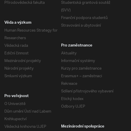
Přírodovědecká fakulta
Studentská grantová soutěž
(SVV)
Finanční podpora studentů
Věda a výzkum
Stravování a ubytování
Human Resources Strategy for
Researchers
Vědecká rada
Pro zaměstnance
Ediční činnost
Aktuality
Mezinárodní projekty
Informační systémy
Národní projekty
Kurzy pro zaměstnance
Smluvní výzkum
Erasmus+ – zaměstnaci
Rekreace
Sdílení přístrojového vybavení
Pro veřejnost
Etický kodex
O Univerzitě
Odbory UJEP
Dům umění Ústí nad Labem
Knihkupectví
Vědecká knihovna UJEP
Mezinárodní spolupráce