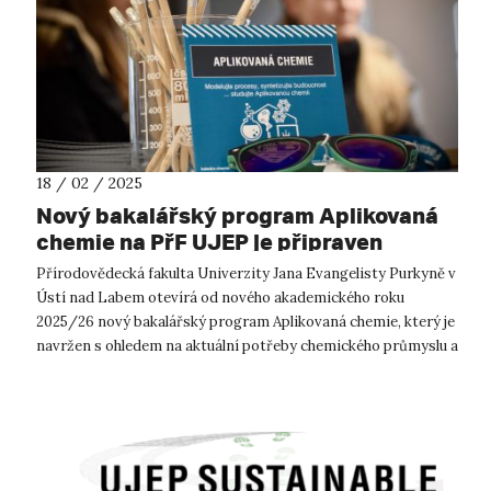
18 / 02 / 2025
Nový bakalářský program Aplikovaná
chemie na PřF UJEP je připraven
přijmout první studenty
Přírodovědecká fakulta Univerzity Jana Evangelisty Purkyně v
Ústí nad Labem otevírá od nového akademického roku
2025/26 nový bakalářský program Aplikovaná chemie, který je
navržen s ohledem na aktuální potřeby chemického průmyslu a
moderní trendy ve vz...