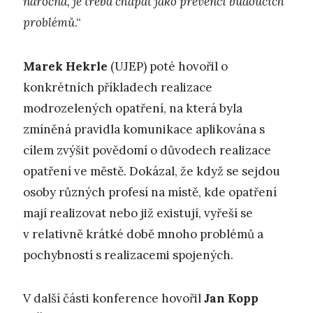
náročná, je třeba chápat jako prevenci budoucích
problémů
.“
Marek Hekrle
(UJEP) poté hovořil o
konkrétních příkladech realizace
modrozelených opatření, na která byla
zmíněná pravidla komunikace aplikována s
cílem zvýšit povědomí o důvodech realizace
opatření ve městě. Dokázal, že když se sejdou
osoby různých profesí na místě, kde opatření
mají realizovat nebo již existují, vyřeší se
v relativně krátké době mnoho problémů a
pochybností s realizacemi spojených.
V další části konference hovořil
Jan Kopp