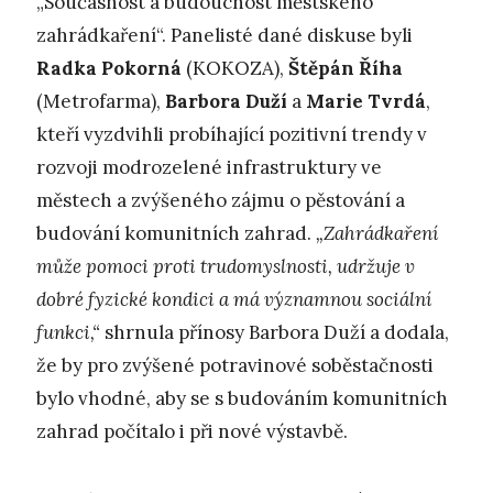
„Současnost a budoucnost městského
zahrádkaření“. Panelisté dané diskuse byli
Radka Pokorná
(KOKOZA),
Štěpán Říha
(Metrofarma),
Barbora Duží
a
Marie Tvrdá
,
kteří vyzdvihli probíhající pozitivní trendy v
rozvoji modrozelené infrastruktury ve
městech a zvýšeného zájmu o pěstování a
budování komunitních zahrad.
„Zahrádkaření
může pomoci proti trudomyslnosti, udržuje v
dobré fyzické kondici a má významnou sociální
funkci,“
shrnula přínosy Barbora Duží a dodala,
že by pro zvýšené potravinové soběstačnosti
bylo vhodné, aby se s budováním komunitních
zahrad počítalo i při nové výstavbě.