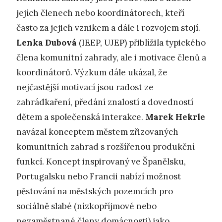
jejích členech nebo koordinátorech, kteří
často za jejich vznikem a dále i rozvojem stojí.
Lenka Dubová
(IEEP, UJEP) přiblížila typického
člena komunitní zahrady, ale i motivace členů a
koordinátorů. Výzkum dále ukázal, že
nejčastější motivací jsou radost ze
zahrádkaření, předání znalostí a dovedností
dětem a společenská interakce.
Marek Hekrle
navázal konceptem městem zřizovaných
komunitních zahrad s rozšířenou produkční
funkcí. Koncept inspirovaný ve Španělsku,
Portugalsku nebo Francii nabízí možnost
pěstování na městských pozemcích pro
sociálně slabé (nízkopříjmové nebo
nezaměstnané členy domácnosti) jako