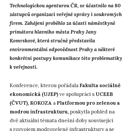
Technologickou agenturou ČR, se účastnilo na 80
zástupců organizací veřejné správy i soukromých
firem. Zahájení proběhlo za účasti náměstkyně
primátora hlavního města Prahy Jany
Komrskové, která stručně představila
environmentální odpovědnost Prahy a některé
konkrétní postupy komunikace této problematiky
k veřejnosti.
Konference, kterou pořádala
Fakulta sociálně
ekonomická
(UJEP)
ve spolupráci s
UCEEB
(ČVUT), KOKOZA
a
Platformou pro zelenou a
modrou infrastrukturu,
poskytla pohled na
dvě aktuální témata dnešní doby související
s rozvojem modrozelené infrastruktury a se