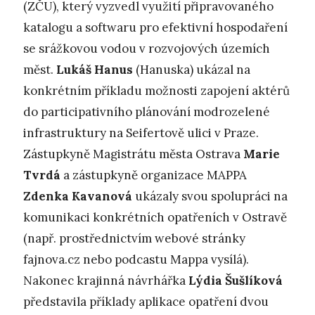
(ZČU), který vyzvedl využití připravovaného
katalogu a softwaru pro efektivní hospodaření
se srážkovou vodou v rozvojových územích
měst.
Lukáš Hanus
(Hanuska) ukázal na
konkrétním příkladu možnosti zapojení aktérů
do participativního plánování modrozelené
infrastruktury na Seifertově ulici v Praze.
Zástupkyně Magistrátu města Ostrava
Marie
Tvrdá
a zástupkyně organizace MAPPA
Zdenka Kavanová
ukázaly svou spolupráci na
komunikaci konkrétních opatřeních v Ostravě
(např. prostřednictvím webové stránky
fajnova.cz nebo podcastu Mappa vysílá).
Nakonec krajinná návrhářka
Lýdia Šušlíková
představila příklady aplikace opatření dvou