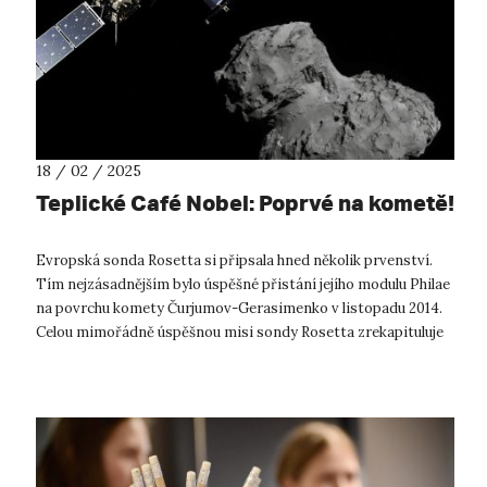
18 / 02 / 2025
Teplické Café Nobel: Poprvé na kometě!
Evropská sonda Rosetta si připsala hned několik prvenství.
Tím nejzásadnějším bylo úspěšné přistání jejího modulu Philae
na povrchu komety Čurjumov-Gerasimenko v listopadu 2014.
Celou mimořádně úspěšnou misi sondy Rosetta zrekapituluje
známý popularizá...