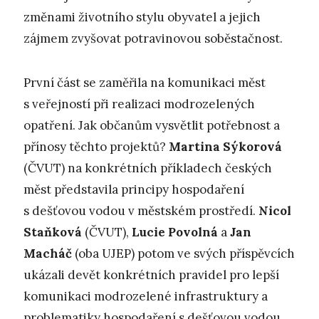
změnami životního stylu obyvatel a jejich
zájmem zvyšovat potravinovou soběstačnost.
První část se zaměřila na komunikaci měst
s veřejností při realizaci modrozelených
opatření. Jak občanům vysvětlit potřebnost a
přínosy těchto projektů?
Martina Sýkorová
(ČVUT) na konkrétních příkladech českých
měst představila principy hospodaření
s dešťovou vodou v městském prostředí.
Nicol
Staňková
(ČVUT),
Lucie Povolná
a
Jan
Macháč
(oba UJEP) potom ve svých příspěvcích
ukázali devět konkrétních pravidel pro lepší
komunikaci modrozelené infrastruktury a
problematiky hospodaření s dešťovou vodou,