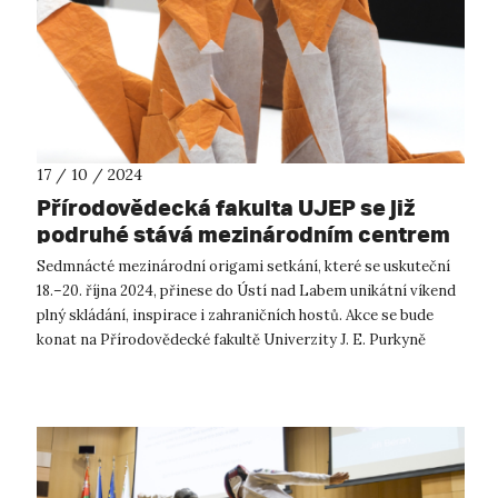
17 / 10 / 2024
Přírodovědecká fakulta UJEP se již
podruhé stává mezinárodním centrem
origami
Sedmnácté mezinárodní origami setkání, které se uskuteční
18.–20. října 2024, přinese do Ústí nad Labem unikátní víkend
plný skládání, inspirace i zahraničních hostů. Akce se bude
konat na Přírodovědecké fakultě Univerzity J. E. Purkyně
v Ústí nad Labe...