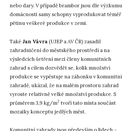
nebo dary. V případě brambor jsou dle výzkumu
domácnosti samy schopny vyprodukovat téměř
pětinu veškeré produkce v zemi.
Také
Jan Vávra
(UJEP a AV ČR) zasadil
zahradničení do městského prostředí a na
výsledcích šetření mezi členy komunitních
zahrad s cílem dozvědět se, kolik množství
produkce se vypěstuje na záhonku v komunitní
zahradě, ukázal, že na malém prostoru zahrad
vyroste relativně velké množství produkce. S
2
průměrem 3,9 kg/m
tvoří tato místa součást
mozaiky konceptu jedlých měst.
Komunitní zahrady jsou především o lidech –