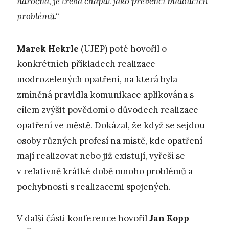
náročná, je třeba chápat jako prevenci budoucích
problémů
.“
Marek Hekrle
(UJEP) poté hovořil o
konkrétních příkladech realizace
modrozelených opatření, na která byla
zmíněná pravidla komunikace aplikována s
cílem zvýšit povědomí o důvodech realizace
opatření ve městě. Dokázal, že když se sejdou
osoby různých profesí na místě, kde opatření
mají realizovat nebo již existují, vyřeší se
v relativně krátké době mnoho problémů a
pochybností s realizacemi spojených.
V další části konference hovořil
Jan Kopp