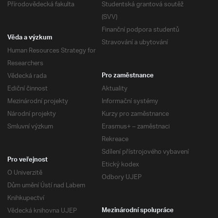
Přírodovědecká fakulta
Studentská grantová soutěž
(SVV)
Finanční podpora studentů
Věda a výzkum
Stravování a ubytování
Human Resources Strategy for
Researchers
Vědecká rada
Pro zaměstnance
Ediční činnost
Aktuality
Mezinárodní projekty
Informační systémy
Národní projekty
Kurzy pro zaměstnance
Smluvní výzkum
Erasmus+ – zaměstnaci
Rekreace
Sdílení přístrojového vybavení
Pro veřejnost
Etický kodex
O Univerzitě
Odbory UJEP
Dům umění Ústí nad Labem
Knihkupectví
Vědecká knihovna UJEP
Mezinárodní spolupráce