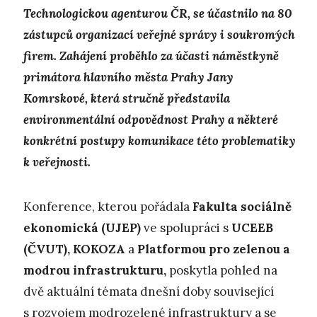
Technologickou agenturou ČR, se účastnilo na 80
zástupců organizací veřejné správy i soukromých
firem. Zahájení proběhlo za účasti náměstkyně
primátora hlavního města Prahy Jany
Komrskové, která stručně představila
environmentální odpovědnost Prahy a některé
konkrétní postupy komunikace této problematiky
k veřejnosti.
Konference, kterou pořádala
Fakulta sociálně
ekonomická
(UJEP)
ve spolupráci s
UCEEB
(ČVUT), KOKOZA
a
Platformou pro zelenou a
modrou infrastrukturu,
poskytla pohled na
dvě aktuální témata dnešní doby související
s rozvojem modrozelené infrastruktury a se