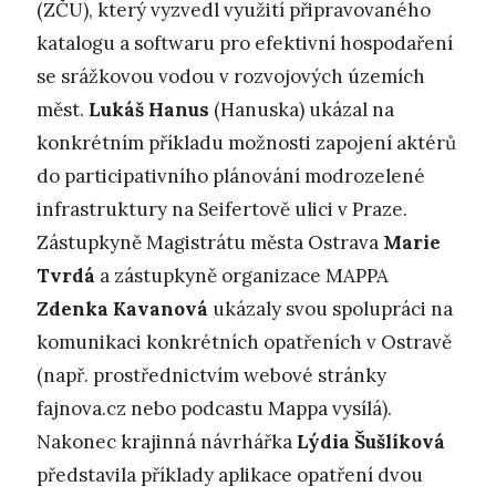
(ZČU), který vyzvedl využití připravovaného
katalogu a softwaru pro efektivní hospodaření
se srážkovou vodou v rozvojových územích
měst.
Lukáš Hanus
(Hanuska) ukázal na
konkrétním příkladu možnosti zapojení aktérů
do participativního plánování modrozelené
infrastruktury na Seifertově ulici v Praze.
Zástupkyně Magistrátu města Ostrava
Marie
Tvrdá
a zástupkyně organizace MAPPA
Zdenka Kavanová
ukázaly svou spolupráci na
komunikaci konkrétních opatřeních v Ostravě
(např. prostřednictvím webové stránky
fajnova.cz nebo podcastu Mappa vysílá).
Nakonec krajinná návrhářka
Lýdia Šušlíková
představila příklady aplikace opatření dvou