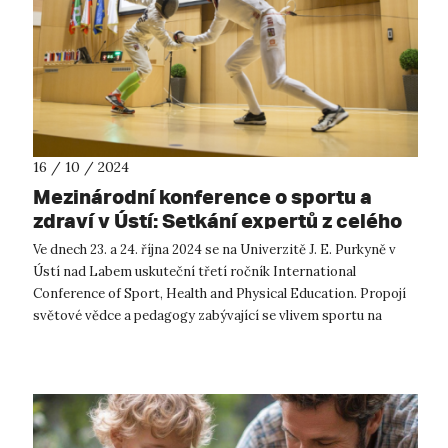
16 / 10 / 2024
Mezinárodní konference o sportu a
zdraví v Ústí: Setkání expertů z celého
světa
Ve dnech 23. a 24. října 2024 se na Univerzitě J. E. Purkyně v
Ústí nad Labem uskuteční třetí ročník International
Conference of Sport, Health and Physical Education. Propojí
světové vědce a pedagogy zabývající se vlivem sportu na
fyzické a psychického...