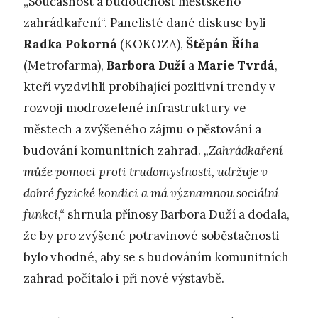
„Současnost a budoucnost městského
zahrádkaření“. Panelisté dané diskuse byli
Radka Pokorná
(KOKOZA),
Štěpán Říha
(Metrofarma),
Barbora Duží
a
Marie Tvrdá
,
kteří vyzdvihli probíhající pozitivní trendy v
rozvoji modrozelené infrastruktury ve
městech a zvýšeného zájmu o pěstování a
budování komunitních zahrad.
„Zahrádkaření
může pomoci proti trudomyslnosti, udržuje v
dobré fyzické kondici a má významnou sociální
funkci,“
shrnula přínosy Barbora Duží a dodala,
že by pro zvýšené potravinové soběstačnosti
bylo vhodné, aby se s budováním komunitních
zahrad počítalo i při nové výstavbě.