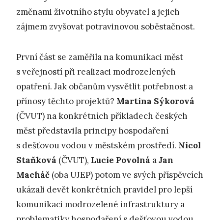
změnami životního stylu obyvatel a jejich
zájmem zvyšovat potravinovou soběstačnost.
První část se zaměřila na komunikaci měst
s veřejností při realizaci modrozelených
opatření. Jak občanům vysvětlit potřebnost a
přínosy těchto projektů?
Martina Sýkorová
(ČVUT) na konkrétních příkladech českých
měst představila principy hospodaření
s dešťovou vodou v městském prostředí.
Nicol
Staňková
(ČVUT),
Lucie Povolná
a
Jan
Macháč
(oba UJEP) potom ve svých příspěvcích
ukázali devět konkrétních pravidel pro lepší
komunikaci modrozelené infrastruktury a
problematiky hospodaření s dešťovou vodou,