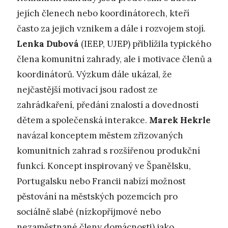
jejích členech nebo koordinátorech, kteří
často za jejich vznikem a dále i rozvojem stojí.
Lenka Dubová
(IEEP, UJEP) přiblížila typického
člena komunitní zahrady, ale i motivace členů a
koordinátorů. Výzkum dále ukázal, že
nejčastější motivací jsou radost ze
zahrádkaření, předání znalostí a dovedností
dětem a společenská interakce.
Marek Hekrle
navázal konceptem městem zřizovaných
komunitních zahrad s rozšířenou produkční
funkcí. Koncept inspirovaný ve Španělsku,
Portugalsku nebo Francii nabízí možnost
pěstování na městských pozemcích pro
sociálně slabé (nízkopříjmové nebo
nezaměstnané členy domácnosti) jako