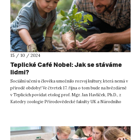
15 / 10 / 2024
Teplické Café Nobel: Jak se stáváme
lidmi?
Sociální učení u člověka umožnilo rozvoj kultury, která nemá v
přírodě obdoby! Ve čtvrtek 17. října o tom bude na hvězdárně
v Teplicích povídat etolog prof. Mgr. Jan Havlíček, Ph.D., z
Katedry zoologie Přírodovědecké fakulty UK a Národního
ústavu dušev...