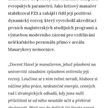
evropských parametrů. Jako krizový manažer
stabilizoval FZS a zahájil i řídil její pozitivní
dynamický rozvoj, který vyvrcholil akreditací
prvních magisterských studijních programů a
výstavbou moderního zázemí pro vzdělávání
nelékařského personálu přímo v areálu
Masarykovy nemocnice.
„
Docent Havel je manažerem, jehož působení na
univerzitě zásadním způsobem ovlivnilo její
rozvoj. Loučíme se s ním velmi neradi, hluboce si
vážíme jeho práce, neskutečné energie, cenných
rad i strategických odhadů, kdy jsme měli
příležitost se od něho neustále učit a přebírat
zkušenosti. Přeji mu do dalších let života pevné