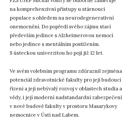
FZS UJEP Michal Vostrý se odborně zaměřuje
na komprehenzivní přístupy u stárnoucí
populace s ohledem na neurodegenerativní
onemocnění. Do popředí svého zájmu staví
především jedince s Alzheimerovou nemocí
nebo jedince s mentálním postižením.
S ústeckou univerzitou ho pojí již 12 let.
Ve svém volebním programu zdůraznil zejména
potenciál zdravotnické fakulty pro její budoucí
řízení a její nebývalý rozvoj v oblastech studia a
vědy, i její moderní nadstandardní zabezpečení
v nové budově fakulty v prostoru Masarykovy
nemocnice v Ústí nad Labem.