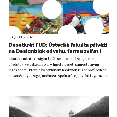
30 / 09 / 2025
Desetkrát FUD: Ústecká fakulta přiváží
na Designblok odvahu, farmu zvířat i
zavlažovací systém inspirovaný
Fakulta umění a designu UJEP se letos na Designbloku
žížalami
představí ve velkém stylu – hned s deseti samostatnými
instalacemi, které návštěvníkům nabídnou různorodý pohled
na současný design, možnosti spolupráce, odvahu i vyprávění
příběhů. Od 8. do 12. říjn...