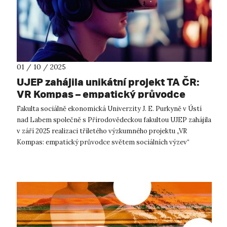
01 / 10 / 2025
UJEP zahájila unikátní projekt TA ČR:
VR Kompas – empatický průvodce
světem sociálních výzev
Fakulta sociálně ekonomická Univerzity J. E. Purkyně v Ústí
nad Labem společně s Přírodovědeckou fakultou UJEP zahájila
v září 2025 realizaci tříletého výzkumného projektu „VR
Kompas: empatický průvodce světem sociálních výzev“
(TQ23000162), podpořenéh...