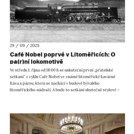
29 / 09 / 2025
Café Nobel poprvé v Litoměřicích: O
pa(r)ní lokomotivě
Ve středu 1. října od 18:00 h se uskuteční první „přátelské
setkání“ z cyklu Café Nobel ve známé litoměřické kavárně
Káva s párou, která se nachází v budově bývalého
litoměřického nádraží. A bude to setkání skutečně stylové –
historik designu Mgr. Jiří...