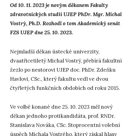
Od 10. 11. 2023 je novým děkanem Fakulty
zdravotnických studií UJEP PhDr. Mgr. Michal
Vostrý, Ph.D. Rozhodl o tom Akademický senát
FZS UJEP dne 25. 10. 2023.
Nejmladší děkan ústecké univerzity,
dvaatřicetiletý Michal Vostrý, přebírá fakultní
žezlo po nestorovi UJEP doc. PhDr. Zdeňku
Havlovi, CSc., který fakultu vedl ve dvou
čtyřletých funkčních obdobích od roku 2015.
Ve volbě konané dne 25. 10. 2023 měl nový
děkan jednoho protikandidáta, prof. RNDr.
Stanislava Nováka, CSc. Stoprocentní volební
úspěch Michala Vostrého, který získal hlasy