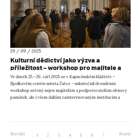
29 / 09 / 2025
Kulturní dědictví jako výzva a
příležitost – workshop pro majitele a
podporovatele obnovy památek
Ve dnech 25.–26. září 2025 se v Kapucínském klášteře –
Spolkovém centru města Žatce – uskutečnil dvoudenní
workshop určený nejen majitelům a podporovatelům obnovy
památek, ale i všem dalším zainteresovaným institucím a
orgánům, které se na procesu obno...
Novější
Starší
1
2
3
4
5
6
7