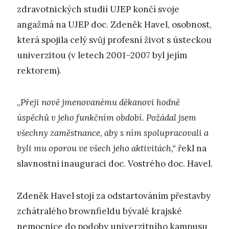
zdravotnických studií UJEP končí svoje
angažmá na UJEP doc. Zdeněk Havel, osobnost,
která spojila celý svůj profesní život s ústeckou
univerzitou (v letech 2001–2007 byl jejím
rektorem).
„
Přeji nově jmenovanému děkanovi hodně
úspěchů v jeho funkčním období. Požádal jsem
všechny zaměstnance, aby s ním spolupracovali a
byli mu oporou ve všech jeho aktivitách,“
řekl na
slavnostní inauguraci doc. Vostrého doc. Havel.
Zdeněk Havel stojí za odstartováním přestavby
zchátralého brownfieldu bývalé krajské
nemocnice do podoby univerzitního kampusu