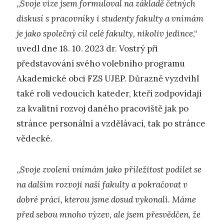
„
Svoje vize jsem formuloval na základě četných
diskusí s pracovníky i studenty fakulty a vnímám
je jako společný cíl celé fakulty, nikoliv jedince
,“
uvedl dne 18. 10. 2023 dr. Vostrý při
představování svého volebního programu
Akademické obci FZS UJEP. Důrazně vyzdvihl
také roli vedoucích kateder, kteří zodpovídají
za kvalitní rozvoj daného pracoviště jak po
stránce personální a vzdělávací, tak po stránce
vědecké.
„
Svoje zvolení vnímám jako příležitost podílet se
na dalším rozvoji naší fakulty a pokračovat v
dobré práci, kterou jsme dosud vykonali. Máme
před sebou mnoho výzev, ale jsem přesvědčen, že