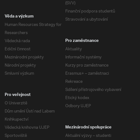
(SVV)
Finanční podpora studentů
Věda a výzkum
Stravování a ubytování
Human Resources Strategy for
Researchers
Vědecká rada
Pro zaměstnance
Ediční činnost
Aktuality
Mezinárodní projekty
Informační systémy
Národní projekty
Kurzy pro zaměstnance
Smluvní výzkum
Erasmus+ – zaměstnaci
Rekreace
Sdílení přístrojového vybavení
Pro veřejnost
Etický kodex
O Univerzitě
Odbory UJEP
Dům umění Ústí nad Labem
Knihkupectví
Vědecká knihovna UJEP
Mezinárodní spolupráce
Sportoviště
Aktuální výzvy – studenti