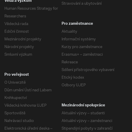
Věda a výzkum
Stravování a ubytování
Human Resources Strategy for
Researchers
Vědecká rada
Pro zaměstnance
Ediční činnost
Aktuality
Mezinárodní projekty
Informační systémy
Národní projekty
Kurzy pro zaměstnance
Smluvní výzkum
Erasmus+ – zaměstnaci
Rekreace
Sdílení přístrojového vybavení
Pro veřejnost
Etický kodex
O Univerzitě
Odbory UJEP
Dům umění Ústí nad Labem
Knihkupectví
Vědecká knihovna UJEP
Mezinárodní spolupráce
Sportoviště
Aktuální výzvy – studenti
Nahrávací studio
Aktuální výzvy – zaměstnanci
Elektronická úřední deska –
Stipendijní pobyty v zahraničí