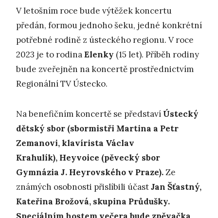
V letošním roce bude výtěžek koncertu
předán, formou jednoho šeku, jedné konkrétní
potřebné rodině z ústeckého regionu. V roce
2023 je to rodina
Elenky
(15 let). Příběh rodiny
bude zveřejněn na koncertě prostřednictvím
Regionální TV Ústecko.
Na benefičním koncertě se představí
Ústecký
dětský sbor (sbormistři Martina a Petr
Zemanovi, klavírista Václav
Krahulík), Heyvoice (pěvecký sbor
Gymnázia J. Heyrovského v Praze).
Ze
známých osobnosti přislíbili účast
Jan Šťastný,
Kateřina Brožová, skupina Průdušky.
Speciálním hostem večera bude zpěvačka