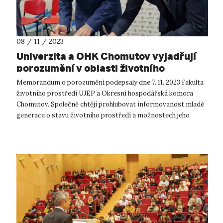
08 / 11 / 2023
Univerzita a OHK Chomutov vyjadřují
porozumění v oblasti životního
prostředí
Memorandum o porozumění podepsaly dne 7. 11. 2023 Fakulta
životního prostředí UJEP a Okresní hospodářská komora
Chomutov. Společně chtějí prohlubovat informovanost mladé
generace o stavu životního prostředí a možnostech jeho
ochrany. Memorandum o p...