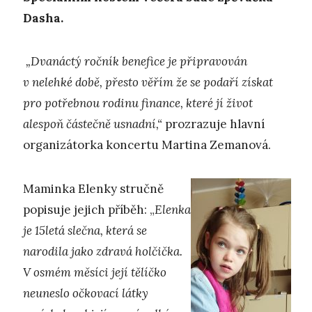
Dasha.
„Dvanáctý ročník benefice je připravován
v nelehké době, přesto věřím že se podaří získat
pro potřebnou rodinu finance, které jí život
alespoň částečně usnadní,“
prozrazuje hlavní
organizátorka koncertu Martina Zemanová.
Maminka Elenky stručně
popisuje jejich příběh: „
Elenka
je 15letá slečna, která se
narodila jako zdravá holčička.
V osmém měsíci její tělíčko
neuneslo očkovací látky