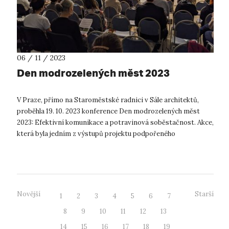
06 / 11 / 2023
Den modrozelených měst 2023
V Praze, přímo na Staroměstské radnici v Sále architektů,
proběhla 19. 10. 2023 konference Den modrozelených měst
2023: Efektivní komunikace a potravinová soběstačnost. Akce,
která byla jedním z výstupů projektu podpořeného
Technologickou agenturou ČR,...
Novější
Starší
1
2
3
4
5
6
7
8
9
10
11
12
13
14
15
16
17
18
19