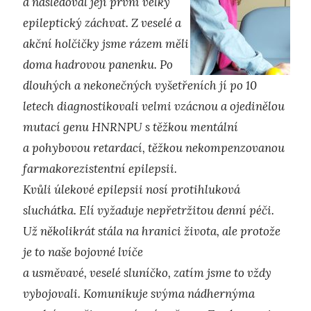
a následoval její první velký
epileptický záchvat. Z veselé a
akční holčičky jsme rázem měli
doma hadrovou panenku. Po
dlouhých a nekonečných vyšetřeních jí po 10
letech diagnostikovali velmi vzácnou a ojedinělou
mutací genu HNRNPU s těžkou mentální
a pohybovou retardací, těžkou nekompenzovanou
farmakorezistentní epilepsii.
Kvůli úlekové epilepsii nosí protihluková
sluchátka. Elí vyžaduje nepřetržitou denní péči.
Už několikrát stála na hranici života, ale protože
je to naše bojovné lvíče
a usměvavé, veselé sluníčko, zatím jsme to vždy
vybojovali. Komunikuje svýma nádhernýma