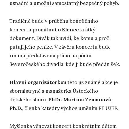
usnadní a umožní samostatný bezpečný pohyb.
Tradičně bude v průběhu benefičního
koncertu promítnut o
Elence
krátký
dokument. Divák tak uvidí, ke komu a proč
putují jeho peníze. V závěru koncertu bude
rodina představena přímo na pódiu
Severočeského divadla, kde jí bude předán šek.
Hlavní organizátorkou
této již známé akce je
sbormistryně a manažerka Ústeckého
dětského sboru,
PhDr. Martina Zemanová,
Ph.D.
, členka katedry výchov uměním PF UJEP.
Myšlenka věnovat koncert konkrétním dětem