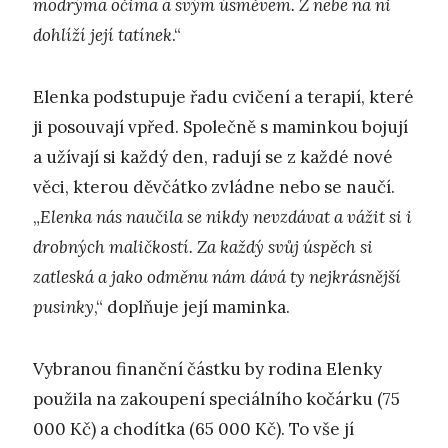
modrýma očima a svým úsměvem. Z nebe na ni
dohlíží její tatínek
.“
Elenka podstupuje řadu cvičení a terapií, které
ji posouvají vpřed. Společně s maminkou bojují
a užívají si každý den, radují se z každé nové
věci, kterou děvčátko zvládne nebo se naučí.
„
Elenka nás naučila se nikdy nevzdávat a vážit si i
drobných maličkostí. Za každý svůj úspěch si
zatleská a jako odměnu nám dává ty nejkrásnější
pusinky
,“ doplňuje její maminka.
Vybranou finanční částku by rodina Elenky
použila na zakoupení speciálního kočárku (75
000 Kč) a chodítka (65 000 Kč). To vše jí