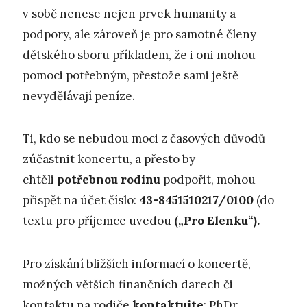
v sobě nenese nejen prvek humanity a
podpory, ale zároveň je pro samotné členy
dětského sboru příkladem, že i oni mohou
pomoci potřebným, přestože sami ještě
nevydělávají peníze.
Ti, kdo se nebudou moci z časových důvodů
zúčastnit koncertu, a přesto by
chtěli
potřebnou rodinu
podpořit, mohou
přispět na účet číslo:
43-8451510217/0100
(do
textu pro příjemce uvedou
(„Pro Elenku“).
Pro získání bližších informací o koncertě,
možných větších finančních darech či
kontaktu na rodiče
kontaktujte
: PhDr.