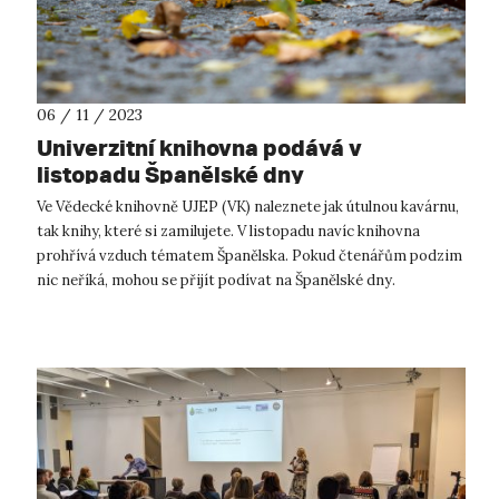
06 / 11 / 2023
Univerzitní knihovna podává v
listopadu Španělské dny
Ve Vědecké knihovně UJEP (VK) naleznete jak útulnou kavárnu,
tak knihy, které si zamilujete. V listopadu navíc knihovna
prohřívá vzduch tématem Španělska. Pokud čtenářům podzim
nic neříká, mohou se přijít podívat na Španělské dny.
Připomenou jim slu...