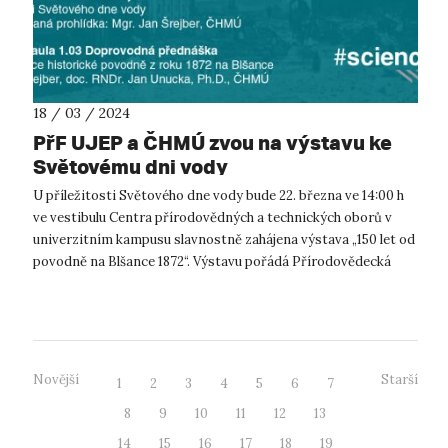
18 / 03 / 2024
PřF UJEP a ČHMÚ zvou na výstavu ke
Světovému dni vody
U příležitosti Světového dne vody bude 22. března ve 14:00 h
ve vestibulu Centra přírodovědných a technických oborů v
univerzitním kampusu slavnostně zahájena výstava „150 let od
povodně na Blšance 1872“. Výstavu pořádá Přírodovědecká
fakulta UJEP a Če...
Novější
Starší
1
2
3
4
5
6
7
8
9
10
11
12
13
14
15
16
17
18
19