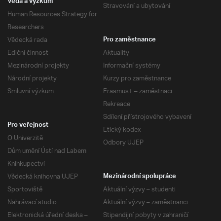
Věda a výzkum
Stravování a ubytování
Human Resources Strategy for
Researchers
Vědecká rada
Pro zaměstnance
Ediční činnost
Aktuality
Mezinárodní projekty
Informační systémy
Národní projekty
Kurzy pro zaměstnance
Smluvní výzkum
Erasmus+ – zaměstnaci
Rekreace
Sdílení přístrojového vybavení
Pro veřejnost
Etický kodex
O Univerzitě
Odbory UJEP
Dům umění Ústí nad Labem
Knihkupectví
Vědecká knihovna UJEP
Mezinárodní spolupráce
Sportoviště
Aktuální výzvy – studenti
Nahrávací studio
Aktuální výzvy – zaměstnanci
Elektronická úřední deska –
Stipendijní pobyty v zahraničí