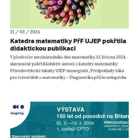
21 / 03 / 2024
Katedra matematiky PřF UJEP pokřtila
didaktickou publikaci
V předvečer mezinárodního dne matematiky, 13. března 2024,
slavnostně pokřtil kolektiv autorů z katedry matematiky
Přírodovědecké fakulty UJEP monografii „Předpoklady žáka
pro řešení úloh z matematiky – Diagnostika příčin neúspěchu
a návrhy opatření k ...