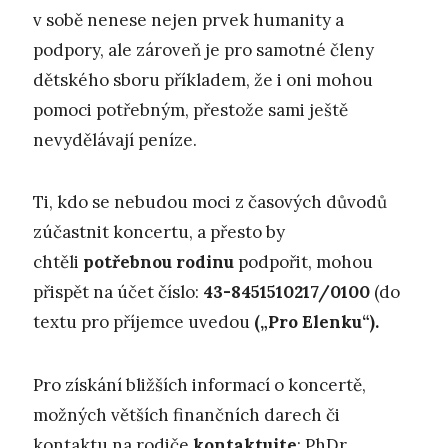
v sobě nenese nejen prvek humanity a
podpory, ale zároveň je pro samotné členy
dětského sboru příkladem, že i oni mohou
pomoci potřebným, přestože sami ještě
nevydělávají peníze.
Ti, kdo se nebudou moci z časových důvodů
zúčastnit koncertu, a přesto by
chtěli
potřebnou rodinu
podpořit, mohou
přispět na účet číslo:
43-8451510217/0100
(do
textu pro příjemce uvedou
(„Pro Elenku“).
Pro získání bližších informací o koncertě,
možných větších finančních darech či
kontaktu na rodiče
kontaktujte
: PhDr.