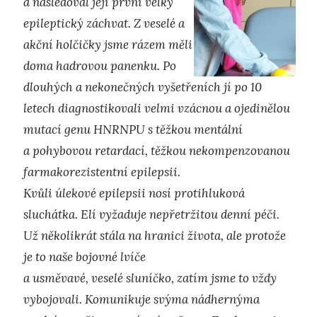
a následoval její první velký
epileptický záchvat. Z veselé a
akční holčičky jsme rázem měli
doma hadrovou panenku. Po
dlouhých a nekonečných vyšetřeních jí po 10
letech diagnostikovali velmi vzácnou a ojedinělou
mutací genu HNRNPU s těžkou mentální
a pohybovou retardací, těžkou nekompenzovanou
farmakorezistentní epilepsii.
Kvůli úlekové epilepsii nosí protihluková
sluchátka. Elí vyžaduje nepřetržitou denní péči.
Už několikrát stála na hranici života, ale protože
je to naše bojovné lvíče
a usměvavé, veselé sluníčko, zatím jsme to vždy
vybojovali. Komunikuje svýma nádhernýma