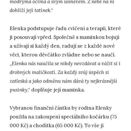
modrýma očima a svým úsměvem. Z nebe na ni
dohlíží její tatínek
.“
Elenka podstupuje řadu cvičení a terapií, které
ji posouvají vpřed. Společně s maminkou bojují
a užívají si každý den, radují se z každé nové
věci, kterou děvčátko zvládne nebo se naučí.
„
Elenka nás naučila se nikdy nevzdávat a vážit si i
drobných maličkostí. Za každý svůj úspěch si
zatleská a jako odměnu nám dává ty nejkrásnější
pusinky
,“ doplňuje její maminka.
Vybranou finanční částku by rodina Elenky
použila na zakoupení speciálního kočárku (75
000 Kč) a chodítka (65 000 Kč). To vše jí