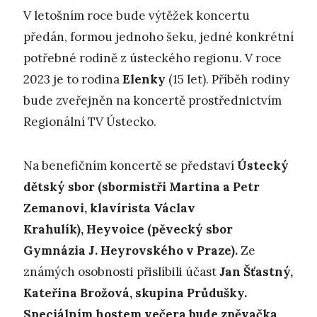
V letošním roce bude výtěžek koncertu
předán, formou jednoho šeku, jedné konkrétní
potřebné rodině z ústeckého regionu. V roce
2023 je to rodina
Elenky
(15 let). Příběh rodiny
bude zveřejněn na koncertě prostřednictvím
Regionální TV Ústecko.
Na benefičním koncertě se představí
Ústecký
dětský sbor (sbormistři Martina a Petr
Zemanovi, klavírista Václav
Krahulík), Heyvoice (pěvecký sbor
Gymnázia J. Heyrovského v Praze).
Ze
známých osobnosti přislíbili účast
Jan Šťastný,
Kateřina Brožová, skupina Průdušky.
Speciálním hostem večera bude zpěvačka