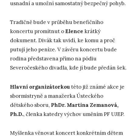
usnadní a umožní samostatný bezpečný pohyb.
Tradičně bude v průběhu benefičního
koncertu promítnut o
Elence
krátký
dokument. Divák tak uvidí, ke komu a proč
putují jeho peníze. V závěru koncertu bude
rodina představena přímo na pódiu
Severočeského divadla, kde jí bude předán šek.
Hlavní organizátorkou
této již známé akce je
sbormistryně a manažerka Ústeckého
dětského sboru,
PhDr. Martina Zemanová,
Ph.D.
, členka katedry výchov uměním PF UJEP.
Myšlenka věnovat koncert konkrétním dětem