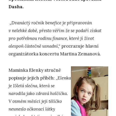
Dasha.
„Dvanáctý ročník benefice je připravován
v nelehké době, přesto věřím že se podaří získat
pro potřebnou rodinu finance, které jí život
alespoň částečně usnadní,“
prozrazuje hlavní
organizátorka koncertu Martina Zemanová.
Maminka Elenky stručně
popisuje jejich příběh: „
Elenka
je 15letá slečna, která se
narodila jako zdravá holčička.
V osmém měsíci její tělíčko
neuneslo očkovací látky