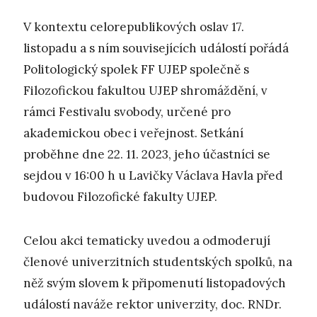
V kontextu celorepublikových oslav 17.
listopadu a s ním souvisejících událostí pořádá
Politologický spolek FF UJEP společně s
Filozofickou fakultou UJEP shromáždění, v
rámci Festivalu svobody, určené pro
akademickou obec i veřejnost. Setkání
proběhne dne 22. 11. 2023, jeho účastníci se
sejdou v 16:00 h u Lavičky Václava Havla před
budovou Filozofické fakulty UJEP.
Celou akci tematicky uvedou a odmoderují
členové univerzitních studentských spolků, na
něž svým slovem k připomenutí listopadových
událostí naváže rektor univerzity, doc. RNDr.