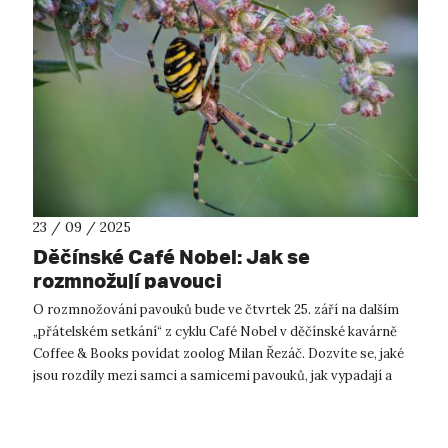
23 / 09 / 2025
Děčínské Café Nobel: Jak se
rozmnožují pavouci
O rozmnožování pavouků bude ve čtvrtek 25. září na dalším
„přátelském setkání“ z cyklu Café Nobel v děčínské kavárně
Coffee & Books povídat zoolog Milan Řezáč. Dozvíte se, jaké
jsou rozdíly mezi samci a samicemi pavouků, jak vypadají a
fungují jeji...