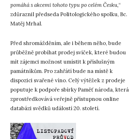
pomáhá s akcemi tohoto typu po celém Česku,
“
zdůraznil předseda Politologického spolku, Bc.
Matěj Mrhal.
Před shromážděním, ale i během něho, bude
průběžně probíhat prodej svíček, které budou
mít zájemci možnost umístit k příslušným
památníkům. Pro zahřátí bude na místě k
dispozici svařené víno. Celý výtěžek z prodeje
poputuje k podpoře sbírky Paměť národa, která
zprostředkovává veřejně přístupnou online
databázi svědků událostí 20. století.