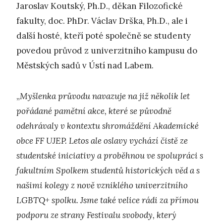
Jaroslav Koutský, Ph.D., děkan Filozofické
fakulty, doc. PhDr. Václav Drška, Ph.D., ale i
další hosté, kteří poté společně se studenty
povedou průvod z univerzitního kampusu do
Městských sadů v Ústí nad Labem.
„
Myšlenka průvodu navazuje na již několik let
pořádané pamětní akce, které se původně
odehrávaly v kontextu shromáždění Akademické
obce FF UJEP. Letos ale oslavy vychází čistě ze
studentské iniciativy a proběhnou ve spolupráci s
fakultním Spolkem studentů historických věd a s
našimi kolegy z nově vzniklého univerzitního
LGBTQ+ spolku. Jsme také velice rádi za přímou
podporu ze strany Festivalu svobody, který