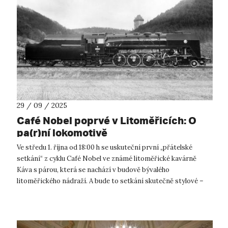
29 / 09 / 2025
Café Nobel poprvé v Litoměřicích: O
pa(r)ní lokomotivě
Ve středu 1. října od 18:00 h se uskuteční první „přátelské
setkání“ z cyklu Café Nobel ve známé litoměřické kavárně
Káva s párou, která se nachází v budově bývalého
litoměřického nádraží. A bude to setkání skutečně stylové –
historik designu Mgr. Jiří...