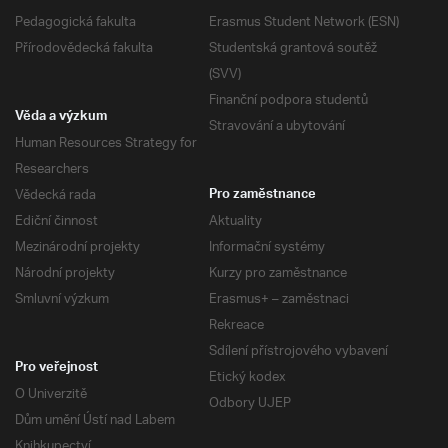
Pedagogická fakulta
Erasmus Student Network (ESN)
Přírodovědecká fakulta
Studentská grantová soutěž
(SVV)
Finanční podpora studentů
Věda a výzkum
Stravování a ubytování
Human Resources Strategy for
Researchers
Vědecká rada
Pro zaměstnance
Ediční činnost
Aktuality
Mezinárodní projekty
Informační systémy
Národní projekty
Kurzy pro zaměstnance
Smluvní výzkum
Erasmus+ – zaměstnaci
Rekreace
Sdílení přístrojového vybavení
Pro veřejnost
Etický kodex
O Univerzitě
Odbory UJEP
Dům umění Ústí nad Labem
Knihkupectví