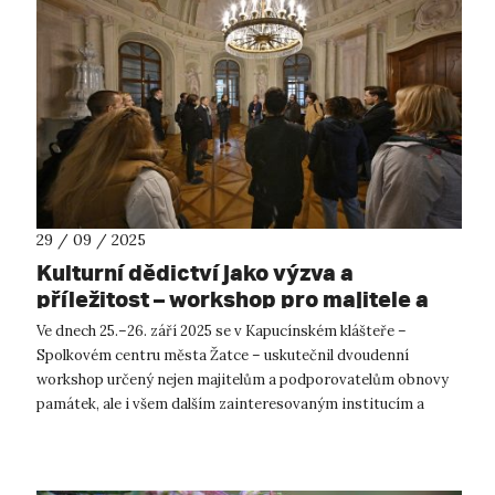
29 / 09 / 2025
Kulturní dědictví jako výzva a
příležitost – workshop pro majitele a
podporovatele obnovy památek
Ve dnech 25.–26. září 2025 se v Kapucínském klášteře –
Spolkovém centru města Žatce – uskutečnil dvoudenní
workshop určený nejen majitelům a podporovatelům obnovy
památek, ale i všem dalším zainteresovaným institucím a
orgánům, které se na procesu obno...