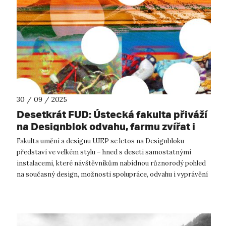
30 / 09 / 2025
Desetkrát FUD: Ústecká fakulta přiváží
na Designblok odvahu, farmu zvířat i
zavlažovací systém inspirovaný
Fakulta umění a designu UJEP se letos na Designbloku
žížalami
představí ve velkém stylu – hned s deseti samostatnými
instalacemi, které návštěvníkům nabídnou různorodý pohled
na současný design, možnosti spolupráce, odvahu i vyprávění
příběhů. Od 8. do 12. říjn...