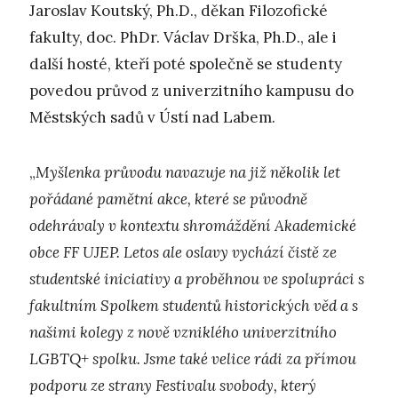
Jaroslav Koutský, Ph.D., děkan Filozofické
fakulty, doc. PhDr. Václav Drška, Ph.D., ale i
další hosté, kteří poté společně se studenty
povedou průvod z univerzitního kampusu do
Městských sadů v Ústí nad Labem.
„
Myšlenka průvodu navazuje na již několik let
pořádané pamětní akce, které se původně
odehrávaly v kontextu shromáždění Akademické
obce FF UJEP. Letos ale oslavy vychází čistě ze
studentské iniciativy a proběhnou ve spolupráci s
fakultním Spolkem studentů historických věd a s
našimi kolegy z nově vzniklého univerzitního
LGBTQ+ spolku. Jsme také velice rádi za přímou
podporu ze strany Festivalu svobody, který