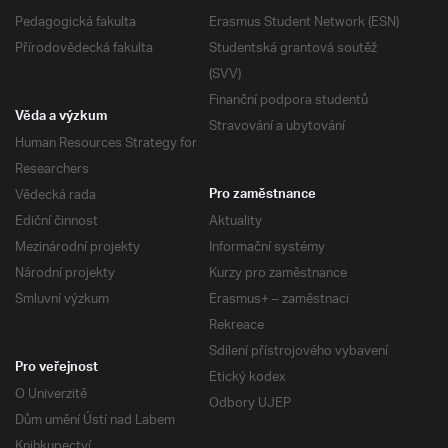
Pedagogická fakulta
Erasmus Student Network (ESN)
Přírodovědecká fakulta
Studentská grantová soutěž
(SVV)
Finanční podpora studentů
Věda a výzkum
Stravování a ubytování
Human Resources Strategy for
Researchers
Vědecká rada
Pro zaměstnance
Ediční činnost
Aktuality
Mezinárodní projekty
Informační systémy
Národní projekty
Kurzy pro zaměstnance
Smluvní výzkum
Erasmus+ – zaměstnaci
Rekreace
Sdílení přístrojového vybavení
Pro veřejnost
Etický kodex
O Univerzitě
Odbory UJEP
Dům umění Ústí nad Labem
Knihkupectví