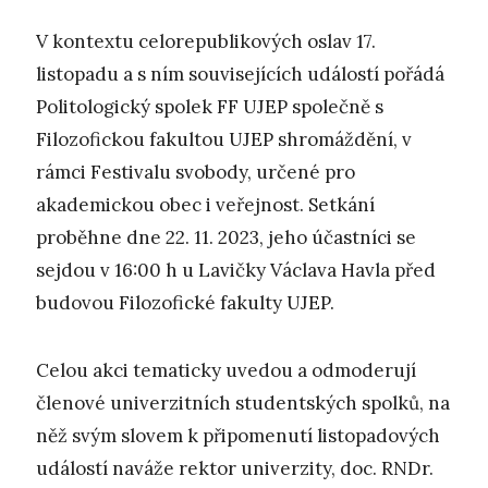
V kontextu celorepublikových oslav 17.
listopadu a s ním souvisejících událostí pořádá
Politologický spolek FF UJEP společně s
Filozofickou fakultou UJEP shromáždění, v
rámci Festivalu svobody, určené pro
akademickou obec i veřejnost. Setkání
proběhne dne 22. 11. 2023, jeho účastníci se
sejdou v 16:00 h u Lavičky Václava Havla před
budovou Filozofické fakulty UJEP.
Celou akci tematicky uvedou a odmoderují
členové univerzitních studentských spolků, na
něž svým slovem k připomenutí listopadových
událostí naváže rektor univerzity, doc. RNDr.