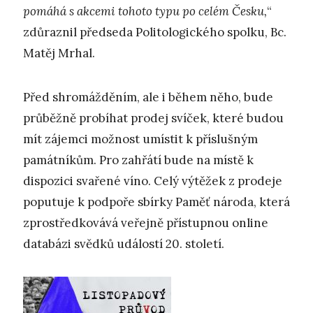
pomáhá s akcemi tohoto typu po celém Česku,
“
zdůraznil předseda Politologického spolku, Bc.
Matěj Mrhal.
Před shromážděním, ale i během něho, bude
průběžně probíhat prodej svíček, které budou
mít zájemci možnost umístit k příslušným
památníkům. Pro zahřátí bude na místě k
dispozici svařené víno. Celý výtěžek z prodeje
poputuje k podpoře sbírky Paměť národa, která
zprostředkovává veřejně přístupnou online
databázi svědků událostí 20. století.