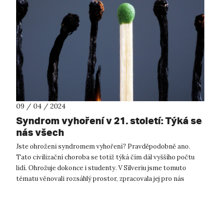
09 / 04 / 2024
Syndrom vyhoření v 21. století: Týká se
nás všech
Jste ohroženi syndromem vyhoření? Pravděpodobně ano.
Tato civilizační choroba se totiž týká čím dál vyššího počtu
lidí. Ohrožuje dokonce i studenty. V Silveriu jsme tomuto
tématu věnovali rozsáhlý prostor, zpracovala jej pro nás
Kateřina Brunclíková. Č...