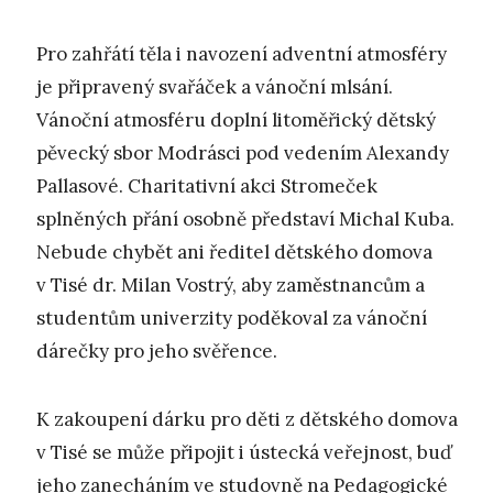
Pro zahřátí těla i navození adventní atmosféry
je připravený svařáček a vánoční mlsání.
Vánoční atmosféru doplní litoměřický dětský
pěvecký sbor Modrásci pod vedením Alexandy
Pallasové. Charitativní akci Stromeček
splněných přání osobně představí Michal Kuba.
Nebude chybět ani ředitel dětského domova
v Tisé dr. Milan Vostrý, aby zaměstnancům a
studentům univerzity poděkoval za vánoční
dárečky pro jeho svěřence.
K zakoupení dárku pro děti z dětského domova
v Tisé se může připojit i ústecká veřejnost, buď
jeho zanecháním ve studovně na Pedagogické