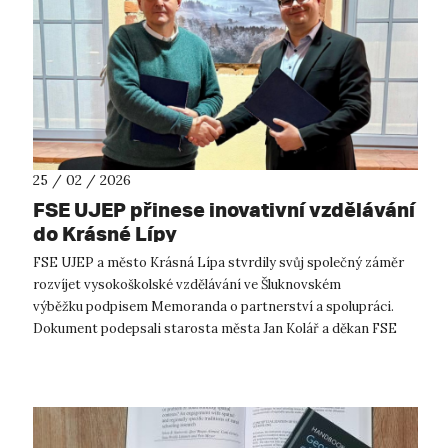
25 / 02 / 2026
FSE UJEP přinese inovativní vzdělávání
do Krásné Lípy
FSE UJEP a město Krásná Lípa stvrdily svůj společný záměr
rozvíjet vysokoškolské vzdělávání ve Šluknovském
výběžku podpisem Memoranda o partnerství a spolupráci.
Dokument podepsali starosta města Jan Kolář a děkan FSE
UJEP Miroslav Kopáček za účasti za...