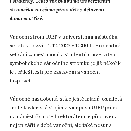
i studenty. Tento rok budou na univerzitním
stromečku zavěšena přání dětí z dětského
domova v Tisé.
Vánoční strom UJEP v univerzitním městečku
se letos rozsvítí 1. 12. 2023 v 10:00 h. Hromadné
setkání zaměstnanců a studentů univerzity u
symbolického vánočního stromku je již několik
let příležitostí pro zastavení a vánoční
inspiraci.
Vánočně nazdobená, stále ještě mladá, osmiletá
Jedle kavkazská stojící v Kampusu UJEP přímo
na náměstíčku před rektorátem je připravena
nejen zářit v době vánoční, ale také nést na