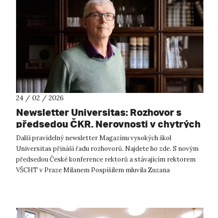
24 / 02 / 2026
Newsletter Universitas: Rozhovor s
předsedou ČKR. Nerovnosti v chytrých
domácnostech. Večerníček
Další pravidelný newsletter Magazínu vysokých škol
Universitas přináší řadu rozhovorů. Najdete ho zde. S novým
předsedou České konference rektorů a stávajícím rektorem
VŠCHT v Praze Milanem Pospíšilem mluvila Zuzana
Keményová o tom, proč chce více vym...