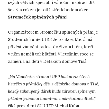
svých větvích speciální vánoční inspiraci. Již
šestým rokem je totiž středobodem akce
Stromeček splněných přání
.
Organizátorem Stromečku splněných přání je
Studentská unie UJEP. Je to akce, která má
přivést vánoční radost do života i těm, kteří
v něm neměli tolik štěstí. V letošním roce se
zaměřila na děti v Dětském domově Tisá.
„
N
a Vánočním stromu UJEP budou zavěšené
lístečky s přáníčky dětí z dětského domova v Tisé,
každý zakoupený dárek bude zároveň splněným
přáním jednomu tamnímu konkrétnímu dítěti
,“
říká prezident SU UJEP Michal Kuba.