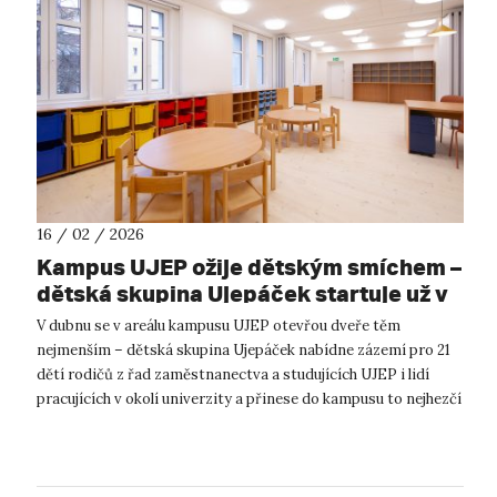
16 / 02 / 2026
Kampus UJEP ožije dětským smíchem –
dětská skupina Ujepáček startuje už v
dubnu
V dubnu se v areálu kampusu UJEP otevřou dveře těm
nejmenším – dětská skupina Ujepáček nabídne zázemí pro 21
dětí rodičů z řad zaměstnanectva a studujících UJEP i lidí
pracujících v okolí univerzity a přinese do kampusu to nejhezčí
oživení: dětský smíc...