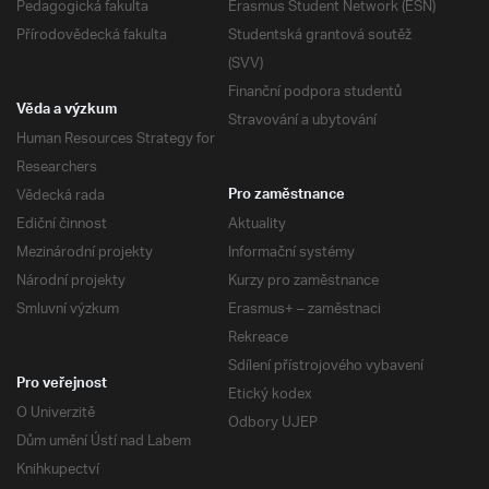
Pedagogická fakulta
Erasmus Student Network (ESN)
Přírodovědecká fakulta
Studentská grantová soutěž
(SVV)
Finanční podpora studentů
Věda a výzkum
Stravování a ubytování
Human Resources Strategy for
Researchers
Vědecká rada
Pro zaměstnance
Ediční činnost
Aktuality
Mezinárodní projekty
Informační systémy
Národní projekty
Kurzy pro zaměstnance
Smluvní výzkum
Erasmus+ – zaměstnaci
Rekreace
Sdílení přístrojového vybavení
Pro veřejnost
Etický kodex
O Univerzitě
Odbory UJEP
Dům umění Ústí nad Labem
Knihkupectví