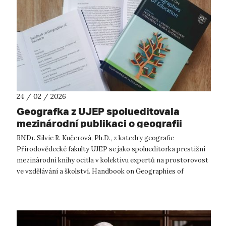
24 / 02 / 2026
Geografka z UJEP spolueditovala
mezinárodní publikaci o geografii
vzdělávání
RNDr. Silvie R. Kučerová, Ph.D., z katedry geografie
Přírodovědecké fakulty UJEP se jako spolueditorka prestižní
mezinárodní knihy ocitla v kolektivu expertů na prostorovost
ve vzdělávání a školství. Handbook on Geographies of
Education právě vyšel v n...