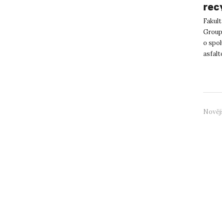
rec
Fakul
Group
o spol
asfal
strate
Nověj