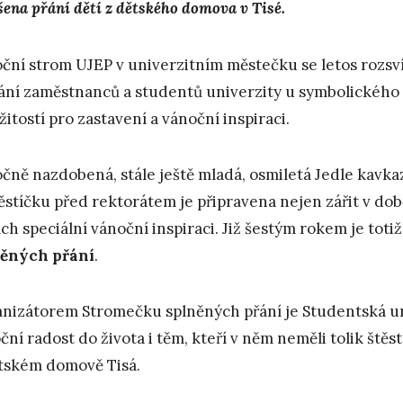
šena přání dětí z dětského domova v Tisé.
ční strom UJEP v univerzitním městečku se letos rozsvít
ání zaměstnanců a studentů univerzity u symbolického v
ežitostí pro zastavení a vánoční inspiraci.
čně nazdobená, stále ještě mladá, osmiletá Jedle kavka
stíčku před rektorátem je připravena nejen zářit v době
ích speciální vánoční inspiraci. Již šestým rokem je to
něných přání
.
nizátorem Stromečku splněných přání je Studentská uni
ční radost do života i těm, kteří v něm neměli tolik štěst
tském domově Tisá.