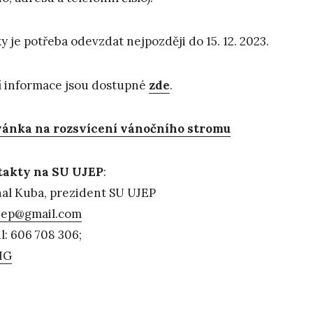
y je potřeba odevzdat nejpozději do 15. 12. 2023.
í informace jsou dostupné
zde
.
ánka na rozsvícení vánočního stromu
takty na SU UJEP
:
al Kuba, prezident SU UJEP
jep@gmail.com
l: 606 708 306;
IG