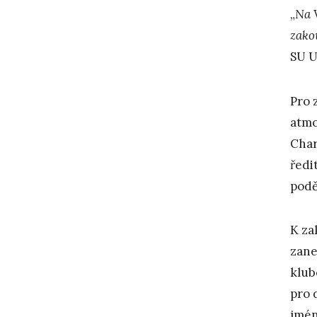
„
N
a 
zako
SU U
Pro 
atmo
Char
ředi
podě
K za
zane
klub
pro 
jmén