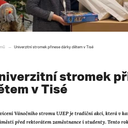
mů
Univerzitní stromek přinese dárky dětem v Tisé
niverzitní stromek p
ětem v Tisé
vícení Vánočního stromu UJEP je tradiční akcí, která v ka
áměstí před rektorátem zaměstnance i studenty. Tento ro