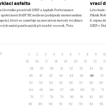
yklaci asfaltu
vrací 
ta životního prostředí UJEP a Asphalt Performance
Léto bude 
 společnosti BASF SE nedávno podepsaly memorandum
Piknik Nobe
upráci, které se zaměřuje na inovativní metody recyklace
6. srpna do
tových směsí používaných při stavbě vozovek. Toto
UJEP v Úst
gické partnerství ...
postupně o
ší
1
2
3
4
5
6
7
8
9
1
15
16
17
18
19
20
21
22
2
28
29
30
31
32
33
34
35
40
41
42
43
44
45
46
47
52
53
54
55
56
57
58
59
64
65
66
67
68
69
70
71
76
77
78
79
80
81
82
83
88
89
90
91
92
93
94
95