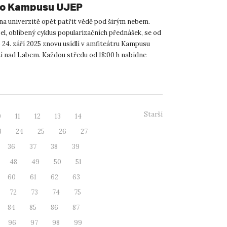
do Kampusu UJEP
na univerzitě opět patřit vědě pod širým nebem.
l, oblíbený cyklus popularizačních přednášek, se od
 24. září 2025 znovu usídlí v amfiteátru Kampusu
í nad Labem. Každou středu od 18:00 h nabídne
sm in...
Starší
0
11
12
13
14
3
24
25
26
27
36
37
38
39
48
49
50
51
60
61
62
63
72
73
74
75
84
85
86
87
96
97
98
99