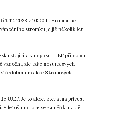
í 1. 12. 2023 v 10:00 h. Hromadné
ánočního stromku je již několik let
zská stojící v Kampusu UJEP přímo na
 vánoční, ale také nést na svých
tiž středobodem akce
Stromeček
e UJEP. Je to akce, která má přivést
í. V letošním roce se zaměřila na děti