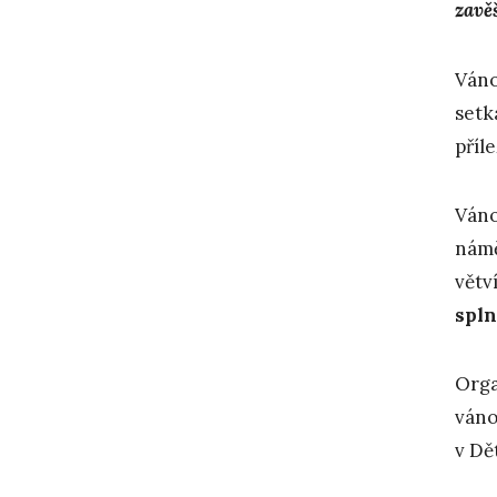
zavě
Váno
setk
příl
Váno
námě
větv
spl
Orga
váno
v Dě