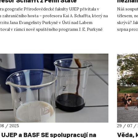
fesor Schafft z Penn State
nezná
versity
a geografie Přírodovědecké fakulty UJEP přivítala v
Náš souput
 zahraničního hosta – profesora Kai A. Schaffta, který na
tělesem, ne
rzitu Jana Evangelisty Purkyně v Ústí nad Labem
skrývá? Ja
stoval v rámci nově spuštěného programu J. E. Purkyně
srpna proz
ng Scholar P...
Gabzdyl, od
08 / 2025
29 / 07 /
 UJEP a BASF SE spolupracují na
Věda, k