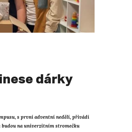
řinese dárky
mpusu, s první adventní nedělí, přivádí
k budou na univerzitním stromečku