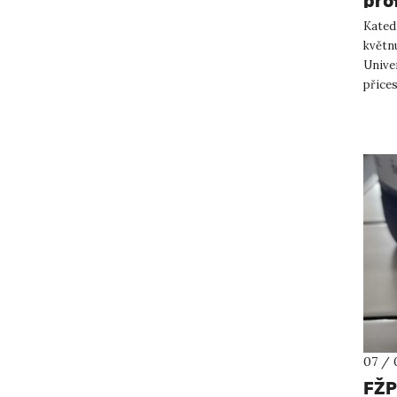
pro
Uni
Katedr
květnu
Unive
přice
Visiti
07 / 
FŽP