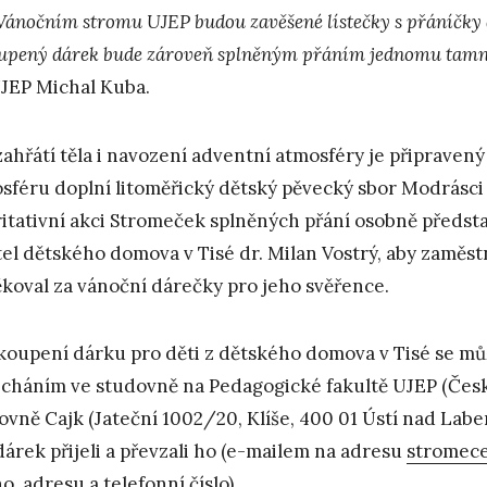
Vánočním stromu UJEP budou zavěšené lístečky s přáníčky d
upený dárek bude zároveň splněným přáním jednomu tamn
JEP Michal Kuba.
zahřátí těla i navození adventní atmosféry je připraven
sféru doplní litoměřický dětský pěvecký sbor Modrásci
itativní akci Stromeček splněných přání osobně předst
tel dětského domova v Tisé dr. Milan Vostrý, aby zamě
koval za vánoční dárečky pro jeho svěřence.
koupení dárku pro děti z dětského domova v Tisé se může
cháním ve studovně na Pedagogické fakultě UJEP (Česk
ovně Cajk (Jateční 1002/20, Klíše, 400 01 Ústí nad Lab
dárek přijeli a převzali ho (e-mailem na adresu
stromec
o, adresu a telefonní číslo).