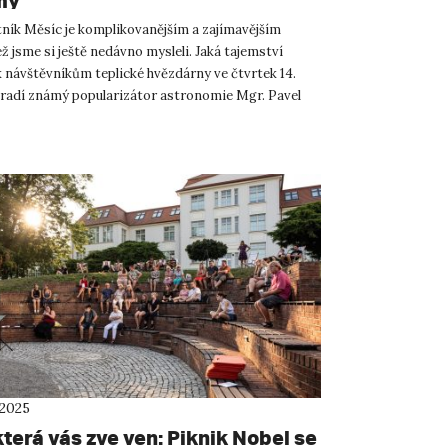
mý
ník Měsíc je komplikovanějším a zajímavějším
ž jsme si ještě nedávno mysleli. Jaká tajemství
k návštěvníkům teplické hvězdárny ve čtvrtek 14.
radí známý popularizátor astronomie Mgr. Pavel
povědi na n...
 2025
terá vás zve ven: Piknik Nobel se