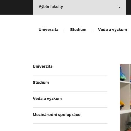
Výběr fakulty
Univerzita
Studium
Věda a výzkum
Univerzita
Studium
Věda a výzkum
Mezinárodní spolupráce