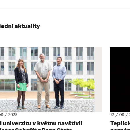
lední aktuality
08 / 2025
12 / 08 /
 univerzitu v květnu navštívil
Teplic