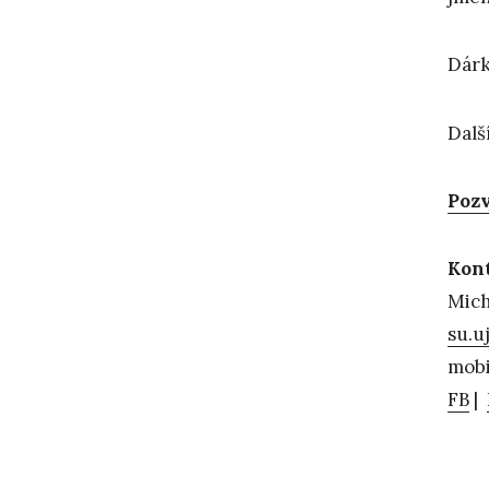
Dárk
Dalš
Pozv
Kon
Mich
su.u
mobi
FB
|