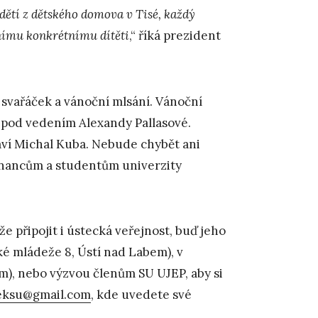
ětí z dětského domova v Tisé, každý
ímu konkrétnímu dítěti
,“ říká prezident
ý svařáček a vánoční mlsání. Vánoční
 pod vedením Alexandy Pallasové.
aví Michal Kuba. Nebude chybět ani
stnancům a studentům univerzity
 připojit i ústecká veřejnost, buď jeho
é mládeže 8, Ústí nad Labem), v
em), nebo výzvou členům SU UJEP, aby si
eksu@gmail.com
, kde uvedete své