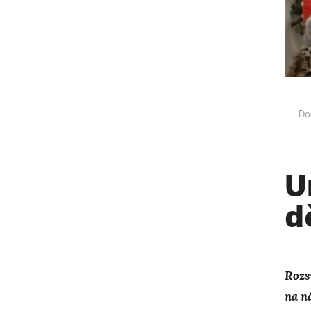
Do
U
d
Rozs
na n