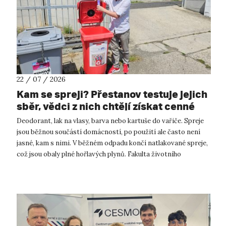
22 / 07 / 2026
Kam se spreji? Přestanov testuje jejich
sběr, vědci z nich chtějí získat cenné
kovy
Deodorant, lak na vlasy, barva nebo kartuše do vařiče. Spreje
jsou běžnou součástí domácností, po použití ale často není
jasné, kam s nimi. V běžném odpadu končí natlakované spreje,
což jsou obaly plné hořlavých plynů. Fakulta životního
prostředí UJ...