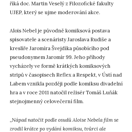
říká doc. Martin Veselý z Filozofické fakulty
UJEP, který se ujme moderování akce.
Alois Nebel je původně komiksová postava
spisovatele a scenáristy Jaroslava Rudiše a
kreslíře Jaromíra Švejdíka působícího pod
pseudonymem Jaromír 99. Jeho příhody
vycházely ve formě krátkých komiksových
stripů v časopisech Reflex a Respekt, v Ústí nad
Labem vznikla později podle komiksu divadelní
hra a v roce 2011 natočil režisér Tomáš Luňák
stejnojmenný celovečerní film.
„
Nápad natočit podle osudů Aloise Nebela film se
zrodil krátce po vydání komiksu, tvůrci ale