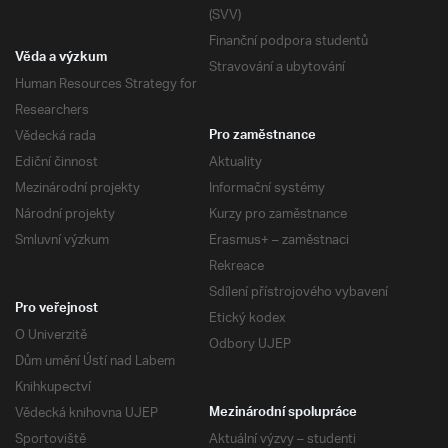
(SVV)
Finanční podpora studentů
Věda a výzkum
Stravování a ubytování
Human Resources Strategy for
Researchers
Vědecká rada
Pro zaměstnance
Ediční činnost
Aktuality
Mezinárodní projekty
Informační systémy
Národní projekty
Kurzy pro zaměstnance
Smluvní výzkum
Erasmus+ – zaměstnaci
Rekreace
Sdílení přístrojového vybavení
Pro veřejnost
Etický kodex
O Univerzitě
Odbory UJEP
Dům umění Ústí nad Labem
Knihkupectví
Vědecká knihovna UJEP
Mezinárodní spolupráce
Sportoviště
Aktuální výzvy – studenti