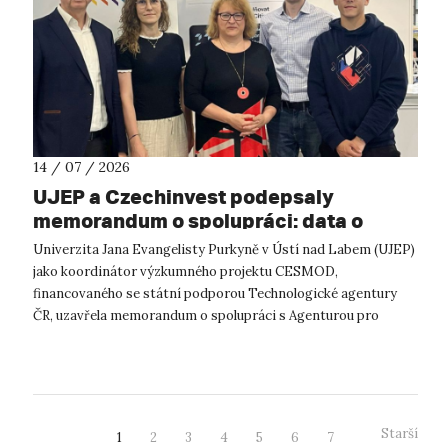
14 / 07 / 2026
UJEP a Czechinvest podepsaly
memorandum o spolupráci: data o
podnikatelském prostředí posílí
Univerzita Jana Evangelisty Purkyně v Ústí nad Labem (UJEP)
výzkum CESMOD
jako koordinátor výzkumného projektu CESMOD,
financovaného se státní podporou Technologické agentury
ČR, uzavřela memorandum o spolupráci s Agenturou pro
podporu podnikání a investic CzechInve...
Starší
1
2
3
4
5
6
7