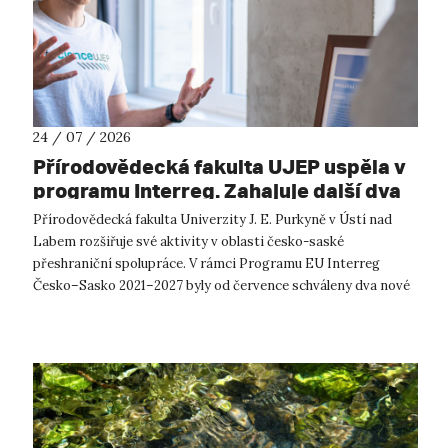
24 / 07 / 2026
Přírodovědecká fakulta UJEP uspěla v
programu Interreg. Zahajuje další dva
přeshraniční projekty se saskými
Přírodovědecká fakulta Univerzity J. E. Purkyně v Ústí nad
partnery
Labem rozšiřuje své aktivity v oblasti česko-saské
přeshraniční spolupráce. V rámci Programu EU Interreg
Česko–Sasko 2021–2027 byly od července schváleny dva nové
projekty, které propojí české ...