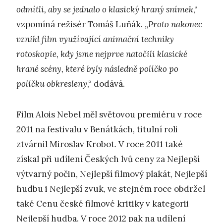
odmítli, aby se jednalo o klasický hraný snímek
,“
vzpomíná režisér Tomáš Luňák. „
Proto nakonec
vznikl film využívající animační techniky
rotoskopie, kdy jsme nejprve natočili klasické
hrané scény, které byly následně políčko po
políčku obkresleny
,“ dodává.
Film Alois Nebel měl světovou premiéru v roce
2011 na festivalu v Benátkách, titulní roli
ztvárnil Miroslav Krobot. V roce 2011 také
získal při udílení Českých lvů ceny za Nejlepší
výtvarný počin, Nejlepší filmový plakát, Nejlepší
hudbu i Nejlepší zvuk, ve stejném roce obdržel
také Cenu české filmové kritiky v kategorii
Nejlepší hudba. V roce 2012 pak na udílení