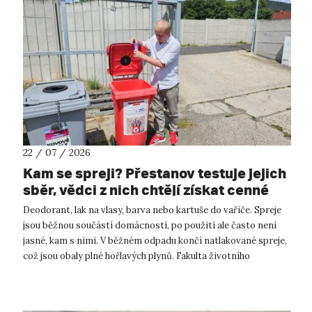
22 / 07 / 2026
Kam se spreji? Přestanov testuje jejich
sběr, vědci z nich chtějí získat cenné
kovy
Deodorant, lak na vlasy, barva nebo kartuše do vařiče. Spreje
jsou běžnou součástí domácností, po použití ale často není
jasné, kam s nimi. V běžném odpadu končí natlakované spreje,
což jsou obaly plné hořlavých plynů. Fakulta životního
prostředí UJ...