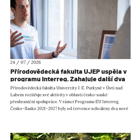
24 / 07 / 2026
Přírodovědecká fakulta UJEP uspěla v
programu Interreg. Zahajuje další dva
přeshraniční projekty se saskými
Přírodovědecká fakulta Univerzity J. E. Purkyně v Ústí nad
partnery
Labem rozšiřuje své aktivity v oblasti česko-saské
přeshraniční spolupráce. V rámci Programu EU Interreg
Česko–Sasko 2021–2027 byly od července schváleny dva nové
projekty, které propojí české ...