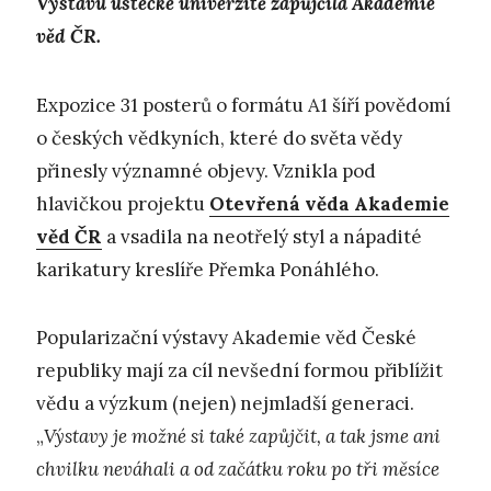
Výstavu ústecké univerzitě zapůjčila Akademie
věd ČR.
Expozice 31 posterů o formátu A1 šíří povědomí
o českých vědkyních, které do světa vědy
přinesly významné objevy. Vznikla pod
hlavičkou projektu
Otevřená věda Akademie
věd ČR
a vsadila na neotřelý styl a nápadité
karikatury kreslíře Přemka Ponáhlého.
Popularizační výstavy Akademie věd České
republiky mají za cíl nevšední formou přiblížit
vědu a výzkum (nejen) nejmladší generaci.
„
Výstavy je možné si také zapůjčit, a tak jsme ani
chvilku neváhali a od začátku roku po tři měsíce