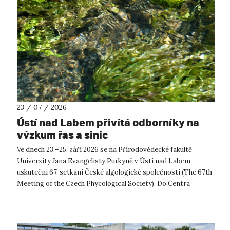
23 / 07 / 2026
Ústí nad Labem přivítá odborníky na
výzkum řas a sinic
Ve dnech 23.–25. září 2026 se na Přírodovědecké fakultě
Univerzity Jana Evangelisty Purkyně v Ústí nad Labem
uskuteční 67. setkání České algologické společnosti (The 67th
Meeting of the Czech Phycological Society). Do Centra
přírodovědných a technickýc...