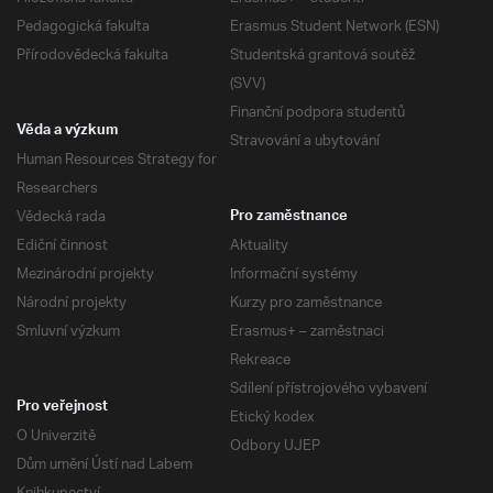
Pedagogická fakulta
Erasmus Student Network (ESN)
Přírodovědecká fakulta
Studentská grantová soutěž
(SVV)
Finanční podpora studentů
Věda a výzkum
Stravování a ubytování
Human Resources Strategy for
Researchers
Vědecká rada
Pro zaměstnance
Ediční činnost
Aktuality
Mezinárodní projekty
Informační systémy
Národní projekty
Kurzy pro zaměstnance
Smluvní výzkum
Erasmus+ – zaměstnaci
Rekreace
Sdílení přístrojového vybavení
Pro veřejnost
Etický kodex
O Univerzitě
Odbory UJEP
Dům umění Ústí nad Labem