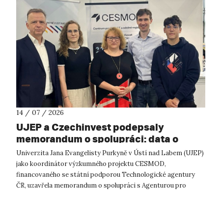
14 / 07 / 2026
UJEP a Czechinvest podepsaly
memorandum o spolupráci: data o
podnikatelském prostředí posílí
Univerzita Jana Evangelisty Purkyně v Ústí nad Labem (UJEP)
výzkum CESMOD
jako koordinátor výzkumného projektu CESMOD,
financovaného se státní podporou Technologické agentury
ČR, uzavřela memorandum o spolupráci s Agenturou pro
podporu podnikání a investic CzechInve...