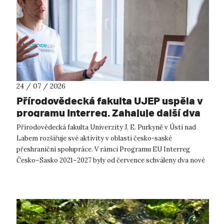
24 / 07 / 2026
Přírodovědecká fakulta UJEP uspěla v
programu Interreg. Zahajuje další dva
přeshraniční projekty se saskými
Přírodovědecká fakulta Univerzity J. E. Purkyně v Ústí nad
partnery
Labem rozšiřuje své aktivity v oblasti česko-saské
přeshraniční spolupráce. V rámci Programu EU Interreg
Česko–Sasko 2021–2027 byly od července schváleny dva nové
projekty, které propojí české ...