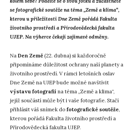
kolem sebe? Podělte se o svou fotku a zúčastněte
se fotografické soutěže na téma „Země a klima“,
kterou u příležitosti Dne Země pořádá Fakulta
životního prostředí a Přírodovědecká fakulta
UJEP. Na výherce čekají zajímavé odměny.
Na
Den Země
(22. dubna) si každoročně
připomínáme důležitost ochrany naší planety a
životního prostředí. V rámci letošních oslav
Dne Země na UJEP bude možné navštívit
výstavu fotografií
na téma „Země a klima“,
jejíž součástí může být i vaše fotografie. Stačí
přihlásit váš snímek do
fotografické soutěže
,
kterou pořádá Fakulta životního prostředí a
Přírodovědecká fakulta UJEP.