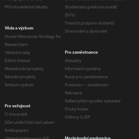
Přírodovědecká fakulta
Studentská grantová soutěž
(SVV)
Finanční podpora studentů
Věda a výzkum
Stravování a ubytování
Human Resources Strategy for
Researchers
Vědecká rada
Pro zaměstnance
Ediční činnost
Aktuality
Mezinárodní projekty
Informační systémy
Národní projekty
Kurzy pro zaměstnance
Smluvní výzkum
Erasmus+ – zaměstnaci
Rekreace
Sdílení přístrojového vybavení
Pro veřejnost
Etický kodex
O Univerzitě
Odbory UJEP
Dům umění Ústí nad Labem
Knihkupectví
Vědecká knihovna UJEP