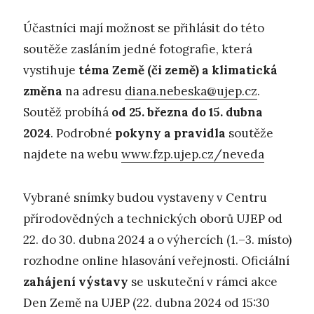
Účastníci mají možnost se přihlásit do této
soutěže zasláním jedné fotografie, která
vystihuje
téma Země (či země) a klimatická
změna
na adresu
diana.nebeska@ujep.cz
.
Soutěž probíhá
od 25. března do 15. dubna
2024
. Podrobné
pokyny a pravidla
soutěže
najdete na webu
www.fzp.ujep.cz/neveda
Vybrané snímky budou vystaveny v Centru
přírodovědných a technických oborů UJEP od
22. do 30. dubna 2024 a o výhercích (1.–3. místo)
rozhodne online hlasování veřejnosti. Oficiální
zahájení výstavy
se uskuteční v rámci akce
Den Země na UJEP (22. dubna 2024 od 15:30