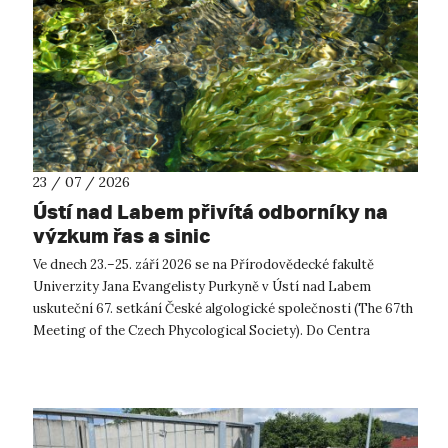
23 / 07 / 2026
Ústí nad Labem přivítá odborníky na
výzkum řas a sinic
Ve dnech 23.–25. září 2026 se na Přírodovědecké fakultě
Univerzity Jana Evangelisty Purkyně v Ústí nad Labem
uskuteční 67. setkání České algologické společnosti (The 67th
Meeting of the Czech Phycological Society). Do Centra
přírodovědných a technickýc...