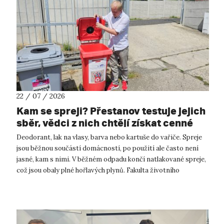
22 / 07 / 2026
Kam se spreji? Přestanov testuje jejich
sběr, vědci z nich chtějí získat cenné
kovy
Deodorant, lak na vlasy, barva nebo kartuše do vařiče. Spreje
jsou běžnou součástí domácností, po použití ale často není
jasné, kam s nimi. V běžném odpadu končí natlakované spreje,
což jsou obaly plné hořlavých plynů. Fakulta životního
prostředí UJ...