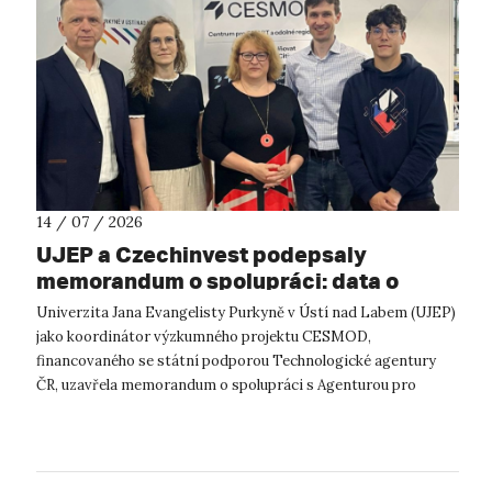
14 / 07 / 2026
UJEP a Czechinvest podepsaly
memorandum o spolupráci: data o
podnikatelském prostředí posílí
Univerzita Jana Evangelisty Purkyně v Ústí nad Labem (UJEP)
výzkum CESMOD
jako koordinátor výzkumného projektu CESMOD,
financovaného se státní podporou Technologické agentury
ČR, uzavřela memorandum o spolupráci s Agenturou pro
podporu podnikání a investic CzechInve...