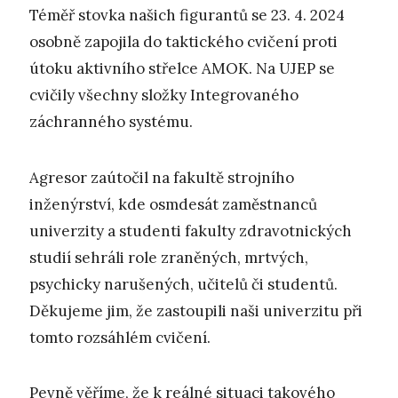
Téměř stovka našich figurantů se 23. 4. 2024
osobně zapojila do taktického cvičení proti
útoku aktivního střelce AMOK. Na UJEP se
cvičily všechny složky Integrovaného
záchranného systému.
Agresor zaútočil na fakultě strojního
inženýrství, kde osmdesát zaměstnanců
univerzity a studenti fakulty zdravotnických
studií sehráli role zraněných, mrtvých,
psychicky narušených, učitelů či studentů.
Děkujeme jim, že zastoupili naši univerzitu při
tomto rozsáhlém cvičení.
Pevně věříme, že k reálné situaci takového