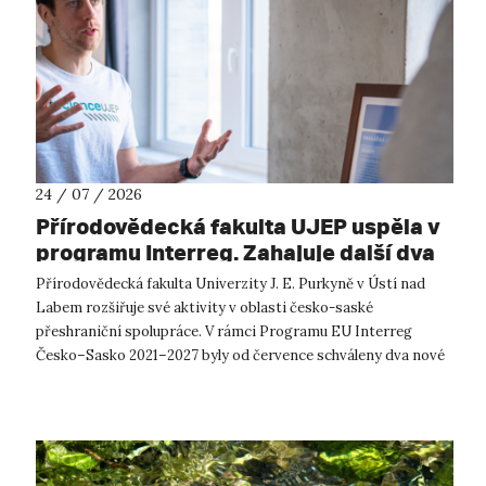
24 / 07 / 2026
Přírodovědecká fakulta UJEP uspěla v
programu Interreg. Zahajuje další dva
přeshraniční projekty se saskými
Přírodovědecká fakulta Univerzity J. E. Purkyně v Ústí nad
partnery
Labem rozšiřuje své aktivity v oblasti česko-saské
přeshraniční spolupráce. V rámci Programu EU Interreg
Česko–Sasko 2021–2027 byly od července schváleny dva nové
projekty, které propojí české ...