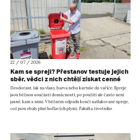
22 / 07 / 2026
Kam se spreji? Přestanov testuje jejich
sběr, vědci z nich chtějí získat cenné
kovy
Deodorant, lak na vlasy, barva nebo kartuše do vařiče. Spreje
jsou běžnou součástí domácností, po použití ale často není
jasné, kam s nimi. V běžném odpadu končí natlakované spreje,
což jsou obaly plné hořlavých plynů. Fakulta životního
prostředí UJ...