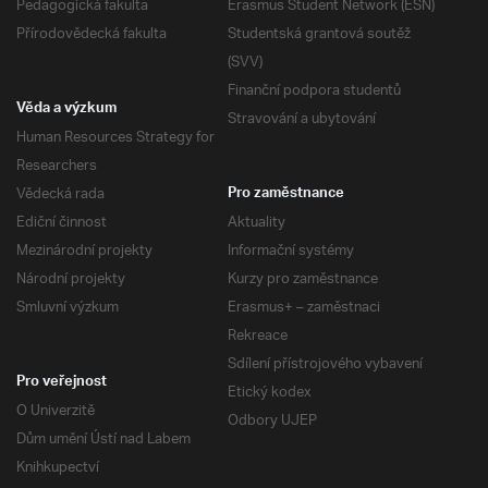
Pedagogická fakulta
Erasmus Student Network (ESN)
Přírodovědecká fakulta
Studentská grantová soutěž
(SVV)
Finanční podpora studentů
Věda a výzkum
Stravování a ubytování
Human Resources Strategy for
Researchers
Vědecká rada
Pro zaměstnance
Ediční činnost
Aktuality
Mezinárodní projekty
Informační systémy
Národní projekty
Kurzy pro zaměstnance
Smluvní výzkum
Erasmus+ – zaměstnaci
Rekreace
Sdílení přístrojového vybavení
Pro veřejnost
Etický kodex
O Univerzitě
Odbory UJEP
Dům umění Ústí nad Labem
Knihkupectví