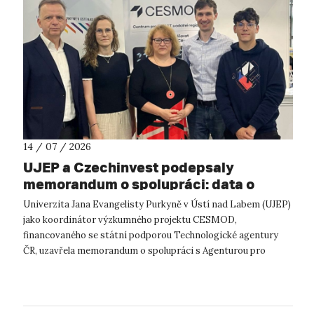
14 / 07 / 2026
UJEP a Czechinvest podepsaly
memorandum o spolupráci: data o
podnikatelském prostředí posílí
Univerzita Jana Evangelisty Purkyně v Ústí nad Labem (UJEP)
výzkum CESMOD
jako koordinátor výzkumného projektu CESMOD,
financovaného se státní podporou Technologické agentury
ČR, uzavřela memorandum o spolupráci s Agenturou pro
podporu podnikání a investic CzechInve...