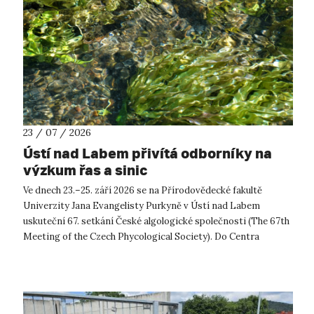
23 / 07 / 2026
Ústí nad Labem přivítá odborníky na
výzkum řas a sinic
Ve dnech 23.–25. září 2026 se na Přírodovědecké fakultě
Univerzity Jana Evangelisty Purkyně v Ústí nad Labem
uskuteční 67. setkání České algologické společnosti (The 67th
Meeting of the Czech Phycological Society). Do Centra
přírodovědných a technickýc...