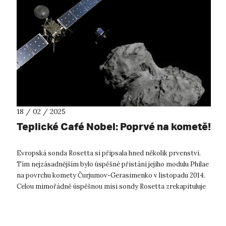
18 / 02 / 2025
Teplické Café Nobel: Poprvé na kometě!
Evropská sonda Rosetta si připsala hned několik prvenství.
Tím nejzásadnějším bylo úspěšné přistání jejího modulu Philae
na povrchu komety Čurjumov-Gerasimenko v listopadu 2014.
Celou mimořádně úspěšnou misi sondy Rosetta zrekapituluje
známý popularizá...