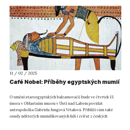
11 / 02 / 2025
Café Nobel: Příběhy egyptských mumií
O umění staroegyptských balzamovačů bude ve čtvrtek 13.
února v Oblastním muzeu v Ústí nad Labem povídat
antropoložka Gabriela Jungová Vrtalová. Přiblíží vám také
osudy některých mumifikovaných lidí i zvířat z českých
muzejních sbírek. Egyptské mumi...