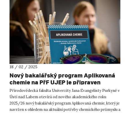
18 / 02 / 2025
Nový bakalářský program Aplikovaná
chemie na PřF UJEP je připraven
přijmout první studenty
Přírodovědecká fakulta Univerzity Jana Evangelisty Purkyně v
Ústí nad Labem otevírá od nového akademického roku
2025/26 nový bakalářský program Aplikovaná chemie, který je
navržen s ohledem na aktuální potřeby chemického průmyslu a
moderní trendy ve vz...