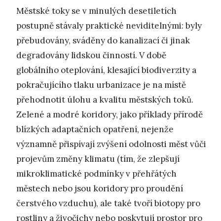
Městské toky se v minulých desetiletích
postupně stávaly praktické neviditelnými: byly
přebudovány, sváděny do kanalizací či jinak
degradovány lidskou činností. V době
globálního oteplování, klesající biodiverzity a
pokračujícího tlaku urbanizace je na místě
přehodnotit úlohu a kvalitu městských toků.
Zelené a modré koridory, jako příklady přírodě
blízkých adaptačních opatření, nejenže
významně přispívají zvýšení odolnosti měst vůči
projevům změny klimatu (tím, že zlepšují
mikroklimatické podmínky v přehřátých
městech nebo jsou koridory pro proudění
čerstvého vzduchu), ale také tvoří biotopy pro
rostliny a živočichy nebo poskytují prostor pro