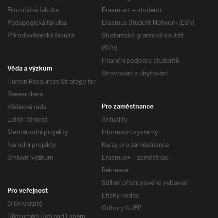
Filozofická fakulta
Erasmus+ – studenti
Pedagogická fakulta
Erasmus Student Network (ESN)
Přírodovědecká fakulta
Studentská grantová soutěž
(SVV)
Finanční podpora studentů
Věda a výzkum
Stravování a ubytování
Human Resources Strategy for
Researchers
Vědecká rada
Pro zaměstnance
Ediční činnost
Aktuality
Mezinárodní projekty
Informační systémy
Národní projekty
Kurzy pro zaměstnance
Smluvní výzkum
Erasmus+ – zaměstnaci
Rekreace
Sdílení přístrojového vybavení
Pro veřejnost
Etický kodex
O Univerzitě
Odbory UJEP
Dům umění Ústí nad Labem