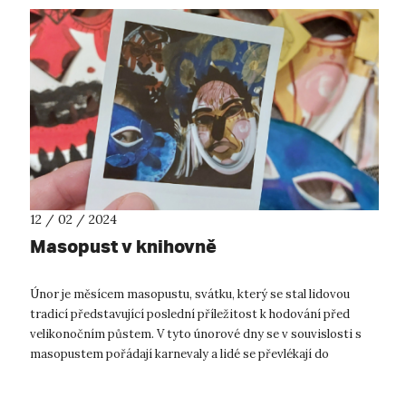
12 / 02 / 2024
Masopust v knihovně
Únor je měsícem masopustu, svátku, který se stal lidovou
tradicí představující poslední příležitost k hodování před
velikonočním půstem. V tyto únorové dny se v souvislosti s
masopustem pořádají karnevaly a lidé se převlékají do
nejrůznějších kostýmů a...