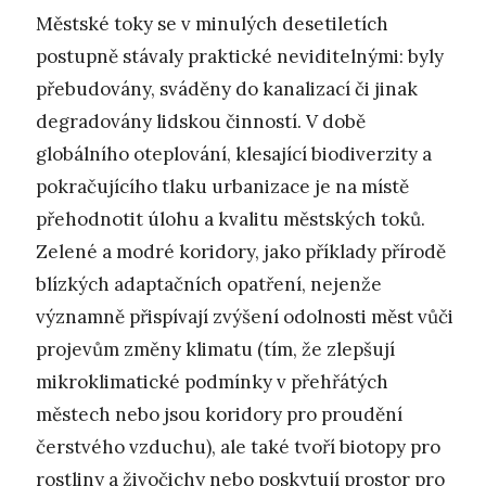
Městské toky se v minulých desetiletích
postupně stávaly praktické neviditelnými: byly
přebudovány, sváděny do kanalizací či jinak
degradovány lidskou činností. V době
globálního oteplování, klesající biodiverzity a
pokračujícího tlaku urbanizace je na místě
přehodnotit úlohu a kvalitu městských toků.
Zelené a modré koridory, jako příklady přírodě
blízkých adaptačních opatření, nejenže
významně přispívají zvýšení odolnosti měst vůči
projevům změny klimatu (tím, že zlepšují
mikroklimatické podmínky v přehřátých
městech nebo jsou koridory pro proudění
čerstvého vzduchu), ale také tvoří biotopy pro
rostliny a živočichy nebo poskytují prostor pro