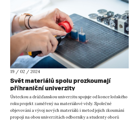
19 / 02 / 2024
Svět materiálů spolu prozkoumají
příhraniční univerzity
Ústeckou a drážďanskou univerzitu spojuje od konce loňského
roku projekt zaměřený na materiálové vědy. Společné
objevování a vývoj nových materiálů i metod jejich zkoumání
propojí na obou univerzitách odborníky a studenty oborů
aplikované nanotechnolog...