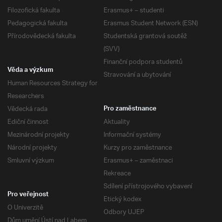
Filozofická fakulta
Erasmus+ – studenti
Pedagogická fakulta
Erasmus Student Network (ESN)
Přírodovědecká fakulta
Studentská grantová soutěž
(SVV)
Finanční podpora studentů
Věda a výzkum
Stravování a ubytování
Human Resources Strategy for
Researchers
Vědecká rada
Pro zaměstnance
Ediční činnost
Aktuality
Mezinárodní projekty
Informační systémy
Národní projekty
Kurzy pro zaměstnance
Smluvní výzkum
Erasmus+ – zaměstnaci
Rekreace
Sdílení přístrojového vybavení
Pro veřejnost
Etický kodex
O Univerzitě
Odbory UJEP
Dům umění Ústí nad Labem