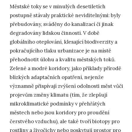
Městské toky se v minulých desetiletích
postupně stávaly praktické neviditelnými: byly
přebudovány, sváděny do kanalizací či jinak
degradovány lidskou činností. V době
globálního oteplování, klesající biodiverzity a
pokračujícího tlaku urbanizace je na místě
přehodnotit úlohu a kvalitu městských toků.
Zelené a modré koridory, jako příklady přírodě
blízkých adaptačních opatření, nejenže
významně přispívají zvýšení odolnosti měst vůči
projevům změny klimatu (tím, že zlepšují
mikroklimatické podmínky v přehřátých
městech nebo jsou koridory pro proudění
čerstvého vzduchu), ale také tvoří biotopy pro
rostliny a živočichy nebo poskytují prostor pro