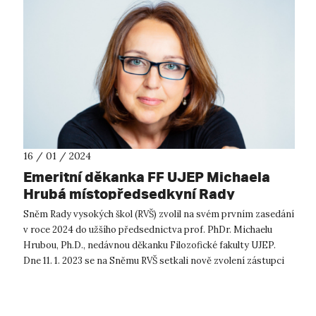
16 / 01 / 2024
Emeritní děkanka FF UJEP Michaela
Hrubá místopředsedkyní Rady
vysokých škol
Sněm Rady vysokých škol (RVŠ) zvolil na svém prvním zasedání
v roce 2024 do užšího předsednictva prof. PhDr. Michaelu
Hrubou, Ph.D., nedávnou děkanku Filozofické fakulty UJEP.
Dne 11. 1. 2023 se na Sněmu RVŠ setkali nově zvolení zástupci
vysokých šk...