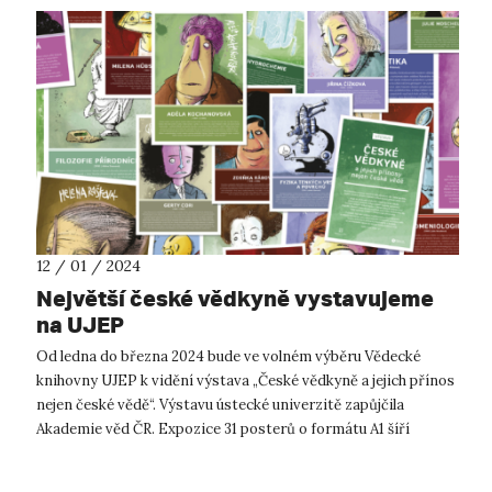
12 / 01 / 2024
Největší české vědkyně vystavujeme
na UJEP
Od ledna do března 2024 bude ve volném výběru Vědecké
knihovny UJEP k vidění výstava „České vědkyně a jejich přínos
nejen české vědě“. Výstavu ústecké univerzitě zapůjčila
Akademie věd ČR. Expozice 31 posterů o formátu A1 šíří
povědomí o českých vě...