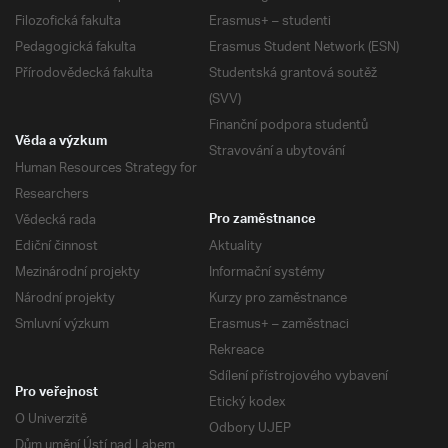
Filozofická fakulta
Erasmus+ – studenti
Pedagogická fakulta
Erasmus Student Network (ESN)
Přírodovědecká fakulta
Studentská grantová soutěž
(SVV)
Finanční podpora studentů
Věda a výzkum
Stravování a ubytování
Human Resources Strategy for
Researchers
Vědecká rada
Pro zaměstnance
Ediční činnost
Aktuality
Mezinárodní projekty
Informační systémy
Národní projekty
Kurzy pro zaměstnance
Smluvní výzkum
Erasmus+ – zaměstnaci
Rekreace
Sdílení přístrojového vybavení
Pro veřejnost
Etický kodex
O Univerzitě
Odbory UJEP
Dům umění Ústí nad Labem