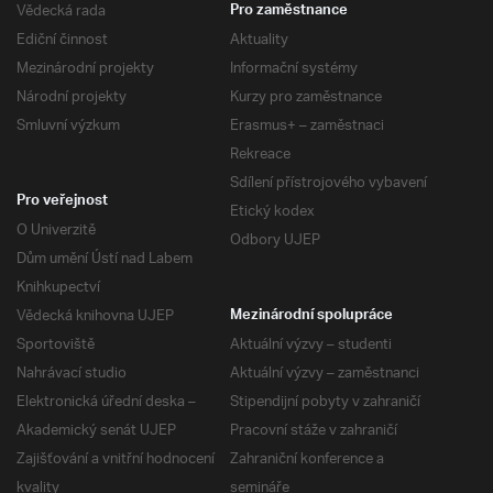
Vědecká rada
Pro zaměstnance
Ediční činnost
Aktuality
Mezinárodní projekty
Informační systémy
Národní projekty
Kurzy pro zaměstnance
Smluvní výzkum
Erasmus+ – zaměstnaci
Rekreace
Sdílení přístrojového vybavení
Pro veřejnost
Etický kodex
O Univerzitě
Odbory UJEP
Dům umění Ústí nad Labem
Knihkupectví
Vědecká knihovna UJEP
Mezinárodní spolupráce
Sportoviště
Aktuální výzvy – studenti
Nahrávací studio
Aktuální výzvy – zaměstnanci
Elektronická úřední deska –
Stipendijní pobyty v zahraničí
Akademický senát UJEP
Pracovní stáže v zahraničí
Zajišťování a vnitřní hodnocení
Zahraniční konference a
kvality
semináře