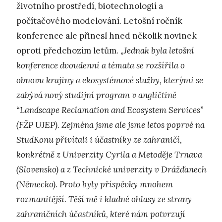
životního prostředí, biotechnologií a
počítačového modelování. Letošní ročník
konference ale přinesl hned několik novinek
oproti předchozím letům.
„Jednak byla letošní
konference dvoudenní a témata se rozšířila o
obnovu krajiny a ekosystémové služby, kterými se
zabývá nový studijní program v angličtině
“Landscape Reclamation and Ecosystem Services”
(FŽP UJEP). Zejména jsme ale jsme letos poprvé na
StudKonu přivítali i účastníky ze zahraničí,
konkrétně z Univerzity Cyrila a Metoděje Trnava
(Slovensko) a z Technické univerzity v Drážďanech
(Německo). Proto byly příspěvky mnohem
rozmanitější. Těší mě i kladné ohlasy ze strany
zahraničních účastníků, které nám potvrzují