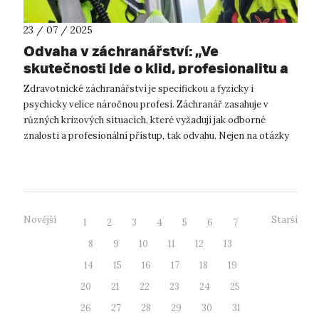
23 / 07 / 2025
Odvaha v záchranářství: „Ve
skutečnosti jde o klid, profesionalitu a
schopnost jednat efektivně pod
Zdravotnické záchranářství je specifickou a fyzicky i
tlakem.“
psychicky velice náročnou profesí. Záchranář zasahuje v
různých krizových situacích, které vyžadují jak odborné
znalosti a profesionální přístup, tak odvahu. Nejen na otázky
stran osobnostních rysů ...
Novější
Starší
1
2
3
4
5
6
7
8
9
10
11
12
13
14
15
16
17
18
19
20
21
22
23
24
25
26
27
28
29
30
31