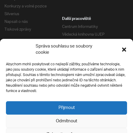
Konkurzy a volné pozice
Silverius
Další pracoviště
Napsali o nás
Centrum Informatiky
Tiskové zprávy
Vědecká knihovna UJEP
Správa kolejí a menz
Správa souhlasu se soubory
Univerzitní centrum podpory
Pro absolventy
cookie
Klub absolventů
Abychom mohli poskytovat co nejlepší zážitky, používáme technologie,
Silverius
jako jsou soubory cookie, které ukládají informace o zařízení a/nebo k nim
Pro uchazeče
přistupují. Souhlas s těmito technologiemi nám umožní zpracovávat údaje,
Přijímací řízení
jako je chování při prohlížení nebo jedinečné ID na těchto stránkách.
Neudělení souhlasu nebo jeho odvolání může negativně ovlivnit některé
E-prihlaska
Ochrana soukromí
funkce a vlastnosti.
Podmínky přijímacího řízení
Přípravné kurzy
Přijmout
Odmítnout
Všechna práva vyhrazena