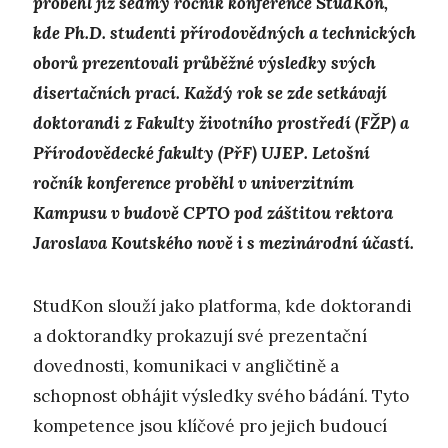
proběhl již sedmý ročník konference StudKon,
kde Ph.D. studenti přírodovědných a technických
oborů prezentovali průběžné výsledky svých
disertačních prací. Každý rok se zde setkávají
doktorandi z Fakulty životního prostředí (FŽP) a
Přírodovědecké fakulty (PřF) UJEP. Letošní
ročník konference proběhl v univerzitním
Kampusu v budově CPTO pod záštitou rektora
Jaroslava Koutského nově i s mezinárodní účastí.
StudKon slouží jako platforma, kde doktorandi
a doktorandky prokazují své prezentační
dovednosti, komunikaci v angličtině a
schopnost obhájit výsledky svého bádání. Tyto
kompetence jsou klíčové pro jejich budoucí