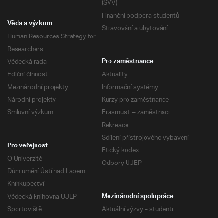
(SVV)
Finanční podpora studentů
Věda a výzkum
Stravování a ubytování
Human Resources Strategy for
Researchers
Vědecká rada
Pro zaměstnance
Ediční činnost
Aktuality
Mezinárodní projekty
Informační systémy
Národní projekty
Kurzy pro zaměstnance
Smluvní výzkum
Erasmus+ – zaměstnaci
Rekreace
Sdílení přístrojového vybavení
Pro veřejnost
Etický kodex
O Univerzitě
Odbory UJEP
Dům umění Ústí nad Labem
Knihkupectví
Vědecká knihovna UJEP
Mezinárodní spolupráce
Sportoviště
Aktuální výzvy – studenti