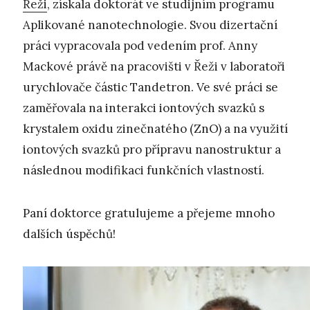
Řeži
, získala doktorát ve studijním programu
Aplikované nanotechnologie. Svou dizertační
práci vypracovala pod vedením prof. Anny
Mackové právě na pracovišti v Řeži v laboratoři
urychlovače částic Tandetron. Ve své práci se
zaměřovala na interakci iontových svazků s
krystalem oxidu zinečnatého (ZnO) a na využití
iontových svazků pro přípravu nanostruktur a
následnou modifikaci funkčních vlastností.
Paní doktorce gratulujeme a přejeme mnoho
dalších úspěchů!