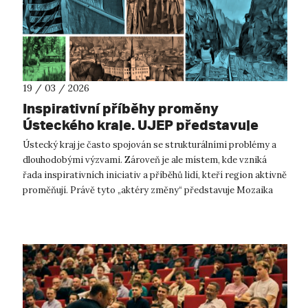
19 / 03 / 2026
Inspirativní příběhy proměny
Ústeckého kraje. UJEP představuje
aktéry, kteří mění region k lepšímu
Ústecký kraj je často spojován se strukturálními problémy a
dlouhodobými výzvami. Zároveň je ale místem, kde vzniká
řada inspirativních iniciativ a příběhů lidí, kteří region aktivně
proměňují. Právě tyto „aktéry změny“ představuje Mozaika
proměn regio...