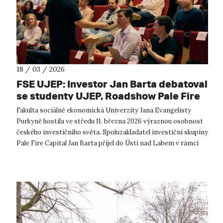
18 / 03 / 2026
FSE UJEP: Investor Jan Barta debatoval
se studenty UJEP, Roadshow Pale Fire
Capital přivezla do Ústí inspiraci ze
Fakulta sociálně ekonomická Univerzity Jana Evangelisty
světa investic
Purkyně hostila ve středu 11. března 2026 výraznou osobnost
českého investičního světa. Spoluzakladatel investiční skupiny
Pale Fire Capital Jan Barta přijel do Ústí nad Labem v rámci
iniciativy R...