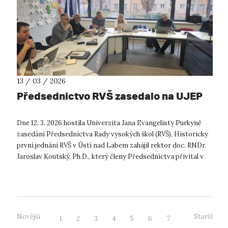
13 / 03 / 2026
Předsednictvo RVŠ zasedalo na UJEP
Dne 12. 3. 2026 hostila Univerzita Jana Evangelisty Purkyně
zasedání Předsednictva Rady vysokých škol (RVŠ), Historicky
první jednání RVŠ v Ústí nad Labem zahájil rektor doc. RNDr.
Jaroslav Koutský, Ph.D., který členy Předsednictva přivítal v
uni...
Novější
Starší
1
2
3
4
5
6
7