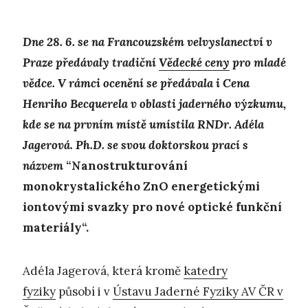
Dne 28. 6. se na Francouzském velvyslanectví v
Praze předávaly tradiční
Vědecké ceny
pro mladé
vědce. V rámci ocenění se předávala i Cena
Henriho Becquerela v oblasti jaderného výzkumu,
kde se na prvním místě umístila RNDr. Adéla
Jagerová. Ph.D. se svou doktorskou prací s
názvem
“Nanostrukturování
monokrystalického ZnO energetickými
iontovými svazky pro nové optické funkční
materiály“.
Adéla Jagerová, která kromě
katedry
fyziky
působí i v
Ústavu Jaderné Fyziky AV ČR v