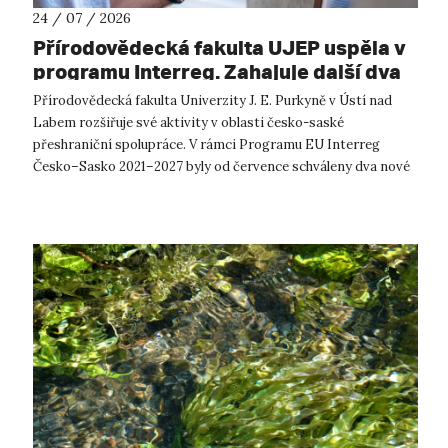
24 / 07 / 2026
Přírodovědecká fakulta UJEP uspěla v
programu Interreg. Zahajuje další dva
přeshraniční projekty se saskými
Přírodovědecká fakulta Univerzity J. E. Purkyně v Ústí nad
partnery
Labem rozšiřuje své aktivity v oblasti česko-saské
přeshraniční spolupráce. V rámci Programu EU Interreg
Česko–Sasko 2021–2027 byly od července schváleny dva nové
projekty, které propojí české ...