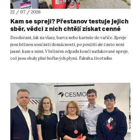
22 / 07 / 2026
Kam se spreji? Přestanov testuje jejich
sběr, vědci z nich chtějí získat cenné
kovy
Deodorant, lak na vlasy, barva nebo kartuše do vařiče. Spreje
jsou běžnou součástí domácností, po použití ale často není
jasné, kam s nimi. V běžném odpadu končí natlakované spreje,
což jsou obaly plné hořlavých plynů. Fakulta životního
prostředí UJ...