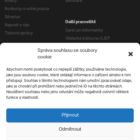
kvality
semináře
Konkurzy a volné pozice
Silverius
Další pracoviště
Napsali o nás
Centrum Informatiky
Tiskové zprávy
Vědecká knihovna UJEP
Správa kolejí a menz
Správa souhlasu se soubory
Univerzitní centrum podpory
Pro absolventy
cookie
Klub absolventů
Abychom mohli poskytovat co nejlepší zážitky, používáme technologie,
Silverius
jako jsou soubory cookie, které ukládají informace o zařízení a/nebo k nim
Pro uchazeče
přistupují. Souhlas s těmito technologiemi nám umožní zpracovávat údaje,
Přijímací řízení
jako je chování při prohlížení nebo jedinečné ID na těchto stránkách.
Neudělení souhlasu nebo jeho odvolání může negativně ovlivnit některé
E-prihlaska
Ochrana soukromí
funkce a vlastnosti.
Podmínky přijímacího řízení
Přípravné kurzy
Přijmout
Odmítnout