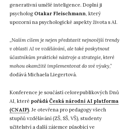
generativní umělé inteligence. Doplní ji
psycholog
Otakar Fleischmann
, který
upozorní na psychologické aspekty života s AI.
„
Naším cílem je nejen představit nejnovější trendy
v oblasti AI ve vzdělávání, ale také poskytnout
účastníkům praktické nástroje a strategie, které
mohou okamžitě implementovat do své výuky
,”
dodává Michaela Liegertová.
Konference je součástí celorepublikových Dnů
AI, které
pořádá
Česká národní AI platforma
(CNAIP)
. Je otevřena pro pedagogy všech
stupňů vzdělávání (ZŠ, SŠ, VŠ), studenty
učitelství a další zájemce působící ve