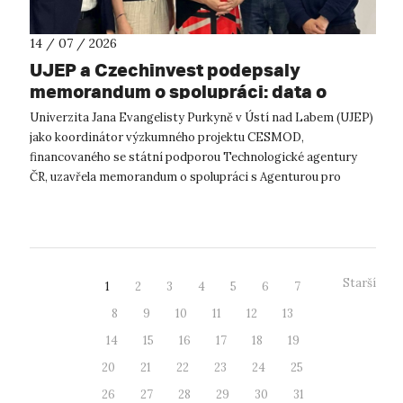
14 / 07 / 2026
UJEP a Czechinvest podepsaly
memorandum o spolupráci: data o
podnikatelském prostředí posílí
Univerzita Jana Evangelisty Purkyně v Ústí nad Labem (UJEP)
výzkum CESMOD
jako koordinátor výzkumného projektu CESMOD,
financovaného se státní podporou Technologické agentury
ČR, uzavřela memorandum o spolupráci s Agenturou pro
podporu podnikání a investic CzechInve...
Starší
1
2
3
4
5
6
7
8
9
10
11
12
13
14
15
16
17
18
19
20
21
22
23
24
25
26
27
28
29
30
31