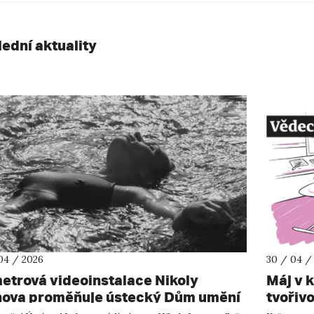
lední aktuality
04 / 2026
30 / 04 /
etrová videoinstalace Nikoly
Máj v 
nova proměňuje ústecký Dům umění
tvořiv
lynoucí obraz