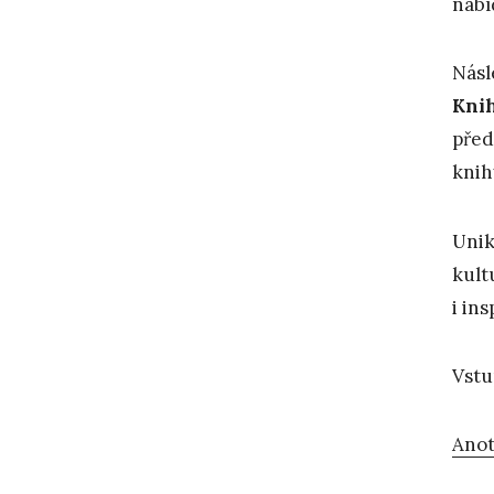
nabí
Násl
Kni
před
kni
Unik
kult
i ins
Vstu
Anot