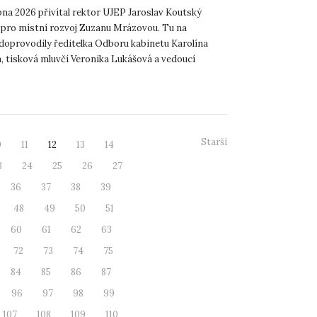
bna 2026 přivítal rektor UJEP Jaroslav Koutský
 pro místní rozvoj Zuzanu Mrázovou. Tu na
 doprovodily ředitelka Odboru kabinetu Karolína
 tisková mluvčí Veronika Lukášová a vedoucí
otokolu Žaneta Skálo...
Starší
0
11
12
13
14
3
24
25
26
27
36
37
38
39
48
49
50
51
60
61
62
63
72
73
74
75
84
85
86
87
96
97
98
99
107
108
109
110