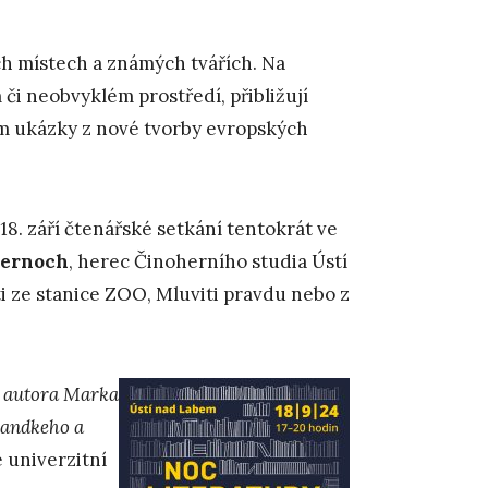
ch místech a známých tvářích. Na
či neobvyklém prostředí, přibližují
ům ukázky z nové tvorby evropských
8. září čtenářské setkání tentokrát ve
Černoch
, herec Činoherního studia Ústí
i ze stanice ZOO, Mluviti pravdu nebo z
 autora Marka
Handkeho a
je univerzitní