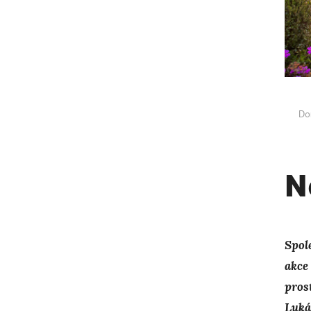
Do
N
Spol
akce
pros
Luká