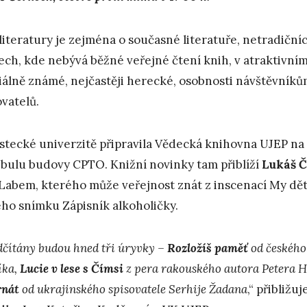
literatury je zejména o současné literatuře, netradiční
ech, kde nebývá běžné veřejné čtení knih, v atraktivním 
álně známé, nejčastěji herecké, osobnosti návštěvník
ovatelů.
stecké univerzitě připravila Vědecká knihovna UJEP na 1
ibulu budovy CPTO. Knižní novinky tam přiblíží
Lukáš 
Labem, kterého může veřejnost znát z inscenací My dět
ho snímku Zápisník alkoholičky.
dčítány budou hned tři úryvky –
Rozložíš paměť
od českého
íka,
Lucie v lese s Čímsi
z pera rakouského autora Petera 
rnát
od ukrajinského spisovatele Serhije Žadana
,“ přibližu