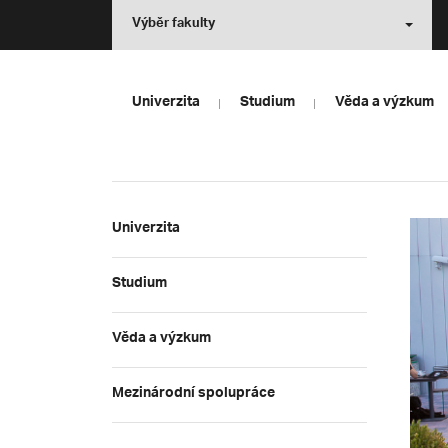
Výběr fakulty
Univerzita
Studium
Věda a výzkum
Univerzita
Studium
Věda a výzkum
Mezinárodní spolupráce