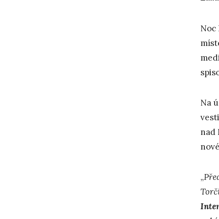
Noc 
míst
medi
spis
Na ú
vest
nad 
nové
„
Pře
Torč
Inte