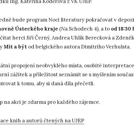
dku Ing. Kateřina Koděrová z VK UJEP.
edně bude program Noci literatury pokračovat v depozi
hovně Ústeckého kraje
(Na Schodech 4), a to
od
18:30
čítat herci Jiří Černý, Andrea Uhlík Berecková a Zdeněk
hy
Mít a být
od belgického autora Dimitriho Verhulsta.
átní propojení neobvyklého místa, osobité interpretace 
urní zážitek a příležitost seznámit se s myšlením souč
pirovat k tomu, aby si daná díla přečetli.
p na akci je zdarma pro každého zájemce.
ace knih a autorů čtených na UJEP