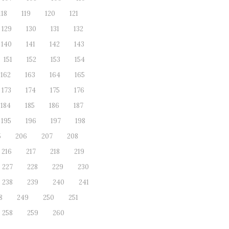
118
119
120
121
129
130
131
132
140
141
142
143
151
152
153
154
162
163
164
165
173
174
175
176
184
185
186
187
195
196
197
198
5
206
207
208
216
217
218
219
227
228
229
230
238
239
240
241
8
249
250
251
258
259
260