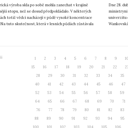
iska olova
ická výroba skla po sobě mohla zanechat v krajině
Dne 28. du
ější stopu, než se dosud předpokládalo. V některých
ministryni
tách totiž vědci nacházejí v půdě vysoké koncentrace
univerzitu
 Na tuto skutečnost, která v lesních půdách zůstávala
Wankovská,
y let bez pov...
Oddělení pr
ší
1
2
3
4
5
6
7
8
9
1
15
16
17
18
19
20
21
22
2
28
29
30
31
32
33
34
35
40
41
42
43
44
45
46
47
52
53
54
55
56
57
58
59
64
65
66
67
68
69
70
71
76
77
78
79
80
81
82
83
88
89
90
91
92
93
94
95
100
101
102
103
104
105
106