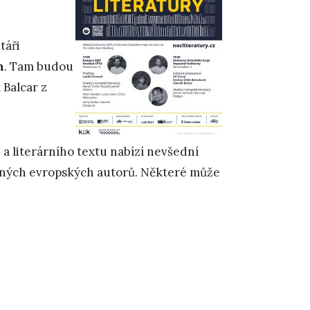
táři
h
. Tam budou
 Balcar z
a literárního textu nabízí nevšední
asných evropských autorů. Některé může