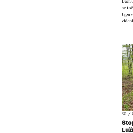
Dům u
se toč
typu 
videoi
prosto
30 / 
Sto
Luž