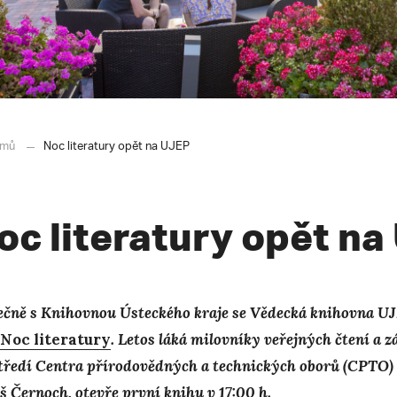
mů
Noc literatury opět na UJEP
oc literatury opět n
ečně
s Knihovnou Ústeckého kraje se Vědecká knihovna UJEP
Noc literatury
. Letos láká milovníky veřejných čtení a 
tředí Centra přírodovědných a technických oborů (CPTO)
š Černoch, otevře první knihu v 17:00 h.