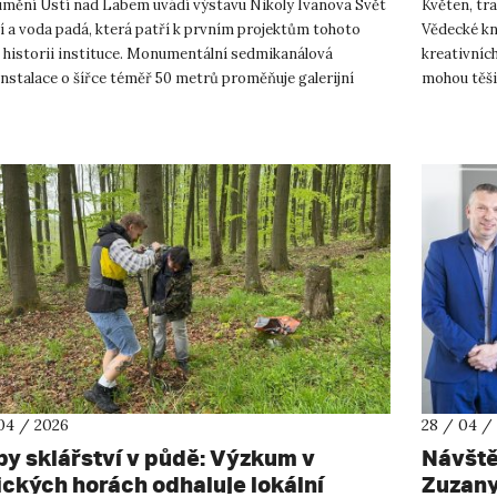
mění Ústí nad Labem uvádí výstavu Nikoly Ivanova Svět
Květen, tra
í a voda padá, která patří k prvním projektům tohoto
Vědecké kn
v historii instituce. Monumentální sedmikanálová
kreativníc
nstalace o šířce téměř 50 metrů proměňuje galerijní
mohou těši
r v pohlcující p...
inspirativn
04 / 2026
28 / 04 /
py sklářství v půdě: Výzkum v
Návště
ických horách odhaluje lokální
Zuzany