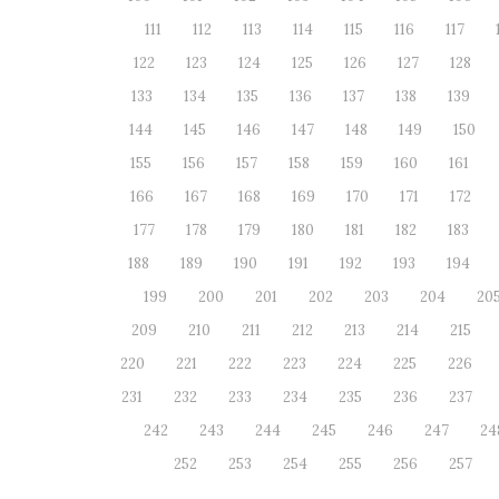
111
112
113
114
115
116
117
122
123
124
125
126
127
128
133
134
135
136
137
138
139
144
145
146
147
148
149
150
155
156
157
158
159
160
161
166
167
168
169
170
171
172
177
178
179
180
181
182
183
188
189
190
191
192
193
194
199
200
201
202
203
204
20
209
210
211
212
213
214
215
220
221
222
223
224
225
226
231
232
233
234
235
236
237
242
243
244
245
246
247
24
252
253
254
255
256
257