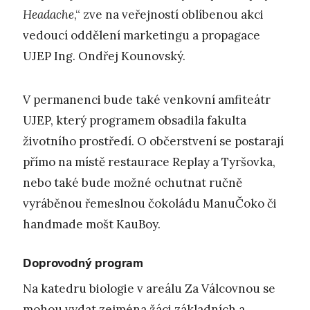
Headache
,“ zve na veřejností oblíbenou akci
vedoucí oddělení marketingu a propagace
UJEP Ing. Ondřej Kounovský.
V permanenci bude také venkovní amfiteátr
UJEP, který programem obsadila fakulta
životního prostředí. O občerstvení se postarají
přímo na místě restaurace Replay a Tyršovka,
nebo také bude možné ochutnat ručně
vyráběnou řemeslnou čokoládu ManuČoko či
handmade mošt KauBoy.
Doprovodný program
Na katedru biologie v areálu Za Válcovnou se
mohou vydat zejména žáci základních a