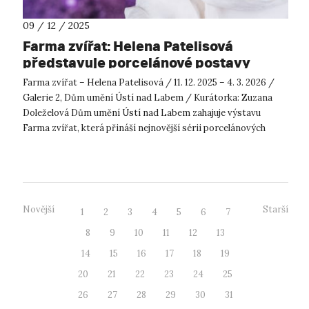
09 / 12 / 2025
Farma zvířat: Helena Patelisová
představuje porcelánové postavy
inspirované Orwellem
Farma zvířat – Helena Patelisová / 11. 12. 2025 – 4. 3. 2026 /
Galerie 2, Dům umění Ústí nad Labem / Kurátorka: Zuzana
Doleželová Dům umění Ústí nad Labem zahajuje výstavu
Farma zvířat, která přináší nejnovější sérii porcelánových
plastik keramičky ...
Novější
Starší
1
2
3
4
5
6
7
8
9
10
11
12
13
14
15
16
17
18
19
20
21
22
23
24
25
26
27
28
29
30
31