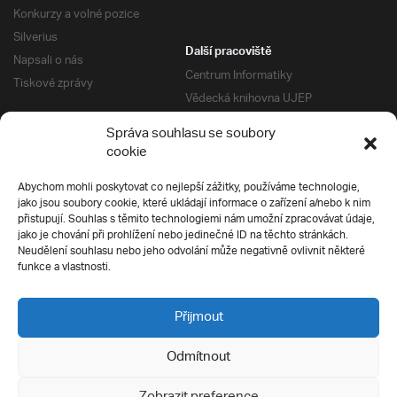
Konkurzy a volné pozice
Silverius
Další pracoviště
Napsali o nás
Centrum Informatiky
Tiskové zprávy
Vědecká knihovna UJEP
Správa kolejí a menz
Správa souhlasu se soubory
Univerzitní centrum podpory
Pro absolventy
cookie
Klub absolventů
Abychom mohli poskytovat co nejlepší zážitky, používáme technologie,
Silverius
jako jsou soubory cookie, které ukládají informace o zařízení a/nebo k nim
Pro uchazeče
přistupují. Souhlas s těmito technologiemi nám umožní zpracovávat údaje,
Přijímací řízení
jako je chování při prohlížení nebo jedinečné ID na těchto stránkách.
Neudělení souhlasu nebo jeho odvolání může negativně ovlivnit některé
E-prihlaska
Ochrana soukromí
funkce a vlastnosti.
Podmínky přijímacího řízení
Přípravné kurzy
Přijmout
Odmítnout
Všechna práva vyhrazena