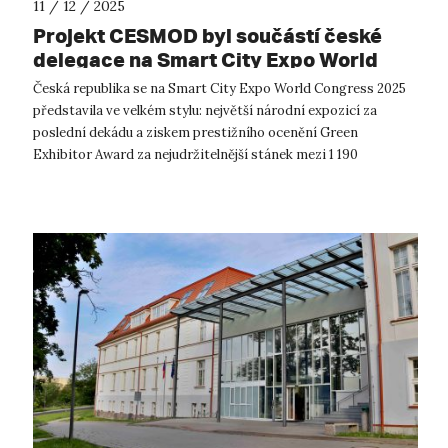
11 / 12 / 2025
Projekt CESMOD byl součástí české
delegace na Smart City Expo World
Congress 2025 v Barceloně
Česká republika se na Smart City Expo World Congress 2025
představila ve velkém stylu: největší národní expozicí za
poslední dekádu a ziskem prestižního ocenění Green
Exhibitor Award za nejudržitelnější stánek mezi 1 190
vystavovateli z celého světa. S...