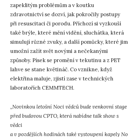
zapeklitým problémům a v koutku
zdravotnictví se dozví, jak pokročily postupy
při resuscitaci či porodu. Příchozí si vyzkouší
také brýle, které mění vidění, sluchátka, která
simulují různé zvuky, a další pomůcky, které jim
umožní zažít svět novými a nečekanými
způsoby. Písek se promění v tekutinu a z PET
lahve se stane květináč. Co vznikne, když
elektřina maluje, zjistí zase v technických
laboratořích CEMMTECH.
„
Novinkou letošní Noci vědců bude venkovní stage
před budovou CPTO, která nabídne talk show s
vědci
a v pozdějších hodinách také vystoupení kapely No