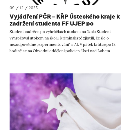
09 / 12 / 2025
Vyjádření PČR – KŘP Ústeckého kraje k
zadržení studenta FF UJEP po
výhružkách útoku na školu
Student zadržen po výhrůžkách útokem na školu Student
vyhrožoval útokem na školu, kriminalisté zjistili, že šlo o
nezodpovědné „experimentování“ s AI. V pátek krátce po 12.
hodině se na Obvodní oddělení policie v Ústí nad Labem
dostavili dva studenti...