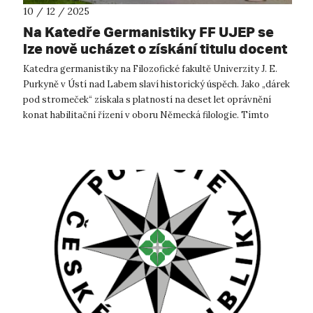
10 / 12 / 2025
Na Katedře Germanistiky FF UJEP se
lze nově ucházet o získání titulu docent
v oboru německé filologie
Katedra germanistiky na Filozofické fakultě Univerzity J. E.
Purkyně v Ústí nad Labem slaví historický úspěch. Jako „dárek
pod stromeček“ získala s platností na deset let oprávnění
konat habilitační řízení v oboru Německá filologie. Tímto
krokem se ...