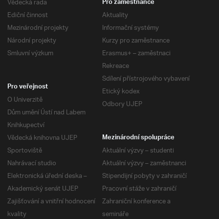
Vědecká rada
Pro zaměstnance
Ediční činnost
Aktuality
Mezinárodní projekty
Informační systémy
Národní projekty
Kurzy pro zaměstnance
Smluvní výzkum
Erasmus+ – zaměstnaci
Rekreace
Sdílení přístrojového vybavení
Pro veřejnost
Etický kodex
O Univerzitě
Odbory UJEP
Dům umění Ústí nad Labem
Knihkupectví
Vědecká knihovna UJEP
Mezinárodní spolupráce
Sportoviště
Aktuální výzvy – studenti
Nahrávací studio
Aktuální výzvy – zaměstnanci
Elektronická úřední deska –
Stipendijní pobyty v zahraničí
Akademický senát UJEP
Pracovní stáže v zahraničí
Zajišťování a vnitřní hodnocení
Zahraniční konference a
kvality
semináře