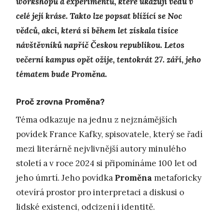
workshopů a experimentů, které ukazují vědu v
celé její kráse. Takto lze popsat blížící se Noc
vědců, akci, která si během let získala tisíce
návštěvníků napříč Českou republikou. Letos
večerní kampus opět ožije, tentokrát 27. září, jeho
tématem bude Proměna.
Proč zrovna Proměna?
Téma odkazuje na jednu z nejznámějších
povídek France Kafky, spisovatele, který se řadí
mezi literárně nejvlivnější autory minulého
století a v roce 2024 si připomínáme 100 let od
jeho úmrtí. Jeho povídka
Proměna
metaforicky
otevírá prostor pro interpretaci a diskusi o
lidské existenci, odcizení i identitě.