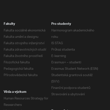
Fakulty
Pro studenty
Fakulta sociálně ekonomická
Harmonogram akademického
Fakulta umění a designu
roku
Fakulta strojního inženýrství
IS STAG
Fakulta zdravotnických studií
Průkaz studenta
Fakulta životního prostředí
E-learning
Filozofická fakulta
Erasmus+ – studenti
Pedagogická fakulta
Erasmus Student Network (ESN)
Přírodovědecká fakulta
Studentská grantová soutěž
(SVV)
Finanční podpora studentů
Věda a výzkum
Stravování a ubytování
Human Resources Strategy for
Researchers