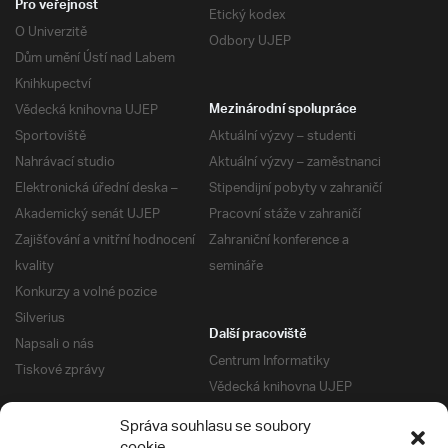
Pro veřejnost
Etický kodex
O Univerzitě
Odbory UJEP
Dům umění Ústí nad Labem
Knihkupectví
Vědecká knihovna UJEP
Mezinárodní spolupráce
Sportoviště
Aktuální výzvy – studenti
Nahrávací studio
Aktuální výzvy – zaměstnanci
Elektronická úřední deska –
Stipendijní pobyty v zahraničí
Akademický senát UJEP
Pracovní stáže v zahraničí
Zajišťování a vnitřní hodnocení
Zahraniční konference a
kvality
semináře
Konkurzy a volné pozice
Silverius
Další pracoviště
Napsali o nás
Centrum Informatiky
Tiskové zprávy
Vědecká knihovna UJEP
Správa kolejí a menz
Správa souhlasu se soubory
Univerzitní centrum podpory
Pro absolventy