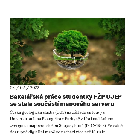
programy, ale také zvaly ...
03 / 02 / 2022
Bakalářská práce studentky FŽP UJEP
se stala součástí mapového serveru
České geologické služby
Česká geologická služba (ČGS) na základě smlouvy s
Univerzitou Jana Evangelisty Purkyně v Ústí nad Labem
zveřejnila mapovou službu Soupisy lomů (1932–1962). Ve volně
dostupné digitální mapě se nachází více než 10 tisíc