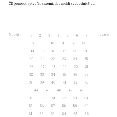
ČR pomoct vytvořit zázemí, aby mohli svobodně žít a
studovat. Název souv...
Novější
Starší
1
2
3
4
5
6
7
8
9
10
11
12
13
14
15
16
17
18
19
20
21
22
23
24
25
26
27
28
29
30
31
32
33
34
35
36
37
38
39
40
41
42
43
44
45
46
47
48
49
50
51
52
53
54
55
56
57
58
59
60
61
62
63
64
65
66