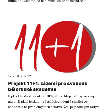
mimo ně ukážeme, co nabízíme i co se dá na ústecké
univerzitě zažít, když za...
17 / 01 / 2022
Projekt 11+1: zázemí pro svobodu
běloruské akademie
11 plus 1 hledá studenty z UJEP, kteří chtějí dát najevo svůj
názor. 11 plus1 je skupina českých studentů snažící se
upozornit na problémy těch běloruských, případně jim tady v