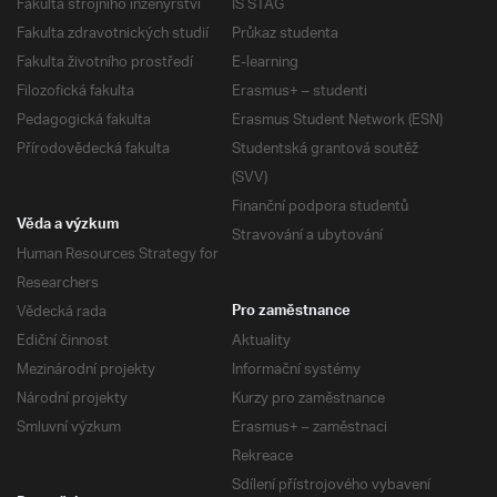
Fakulta strojního inženýrství
IS STAG
Fakulta zdravotnických studií
Průkaz studenta
Fakulta životního prostředí
E-learning
Filozofická fakulta
Erasmus+ – studenti
Pedagogická fakulta
Erasmus Student Network (ESN)
Přírodovědecká fakulta
Studentská grantová soutěž
(SVV)
Finanční podpora studentů
Věda a výzkum
Stravování a ubytování
Human Resources Strategy for
Researchers
Vědecká rada
Pro zaměstnance
Ediční činnost
Aktuality
Mezinárodní projekty
Informační systémy
Národní projekty
Kurzy pro zaměstnance
Smluvní výzkum
Erasmus+ – zaměstnaci
Rekreace
Sdílení přístrojového vybavení