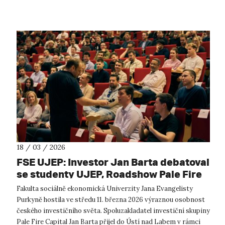
proměn regio...
18 / 03 / 2026
FSE UJEP: Investor Jan Barta debatoval
se studenty UJEP, Roadshow Pale Fire
Capital přivezla do Ústí inspiraci ze
Fakulta sociálně ekonomická Univerzity Jana Evangelisty
světa investic
Purkyně hostila ve středu 11. března 2026 výraznou osobnost
českého investičního světa. Spoluzakladatel investiční skupiny
Pale Fire Capital Jan Barta přijel do Ústí nad Labem v rámci