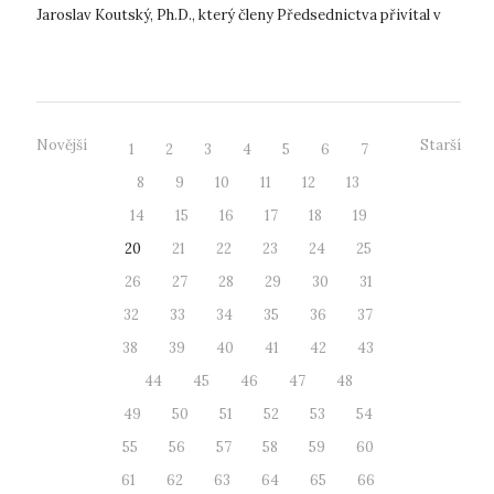
Jaroslav Koutský, Ph.D., který členy Předsednictva přivítal v
uni...
Novější
Starší
1
2
3
4
5
6
7
8
9
10
11
12
13
14
15
16
17
18
19
20
21
22
23
24
25
26
27
28
29
30
31
32
33
34
35
36
37
38
39
40
41
42
43
44
45
46
47
48
49
50
51
52
53
54
55
56
57
58
59
60
61
62
63
64
65
66