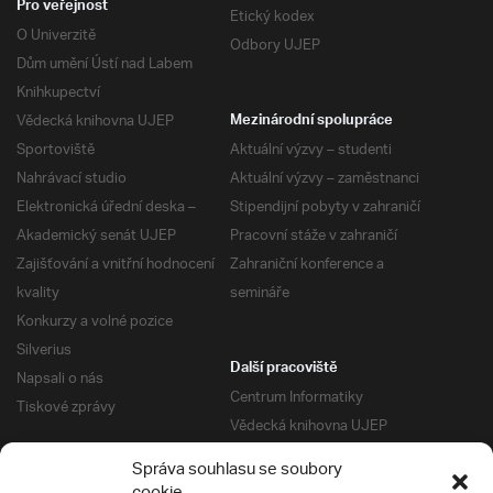
Pro veřejnost
Etický kodex
O Univerzitě
Odbory UJEP
Dům umění Ústí nad Labem
Knihkupectví
Vědecká knihovna UJEP
Mezinárodní spolupráce
Sportoviště
Aktuální výzvy – studenti
Nahrávací studio
Aktuální výzvy – zaměstnanci
Elektronická úřední deska –
Stipendijní pobyty v zahraničí
Akademický senát UJEP
Pracovní stáže v zahraničí
Zajišťování a vnitřní hodnocení
Zahraniční konference a
kvality
semináře
Konkurzy a volné pozice
Silverius
Další pracoviště
Napsali o nás
Centrum Informatiky
Tiskové zprávy
Vědecká knihovna UJEP
Správa kolejí a menz
Správa souhlasu se soubory
Univerzitní centrum podpory
Pro absolventy