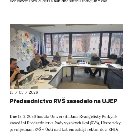
své zázemí pro 21 dětí a nabídne službu rodičům z řad
zaměstnanců, s...
13 / 03 / 2026
Předsednictvo RVŠ zasedalo na UJEP
Dne 12. 3. 2026 hostila Univerzita Jana Evangelisty Purkyně
zasedání Předsednictva Rady vysokých škol (RVŠ), Historicky
první jednání RVŠ v Ústí nad Labem zahájil rektor doc. RNDr.