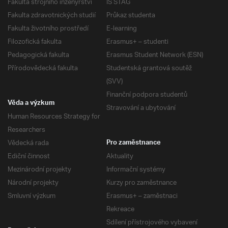
Fakulta strojního inženýrství
IS STAG
Fakulta zdravotnických studií
Průkaz studenta
Fakulta životního prostředí
E-learning
Filozofická fakulta
Erasmus+ – studenti
Pedagogická fakulta
Erasmus Student Network (ESN)
Přírodovědecká fakulta
Studentská grantová soutěž
(SVV)
Finanční podpora studentů
Věda a výzkum
Stravování a ubytování
Human Resources Strategy for
Researchers
Vědecká rada
Pro zaměstnance
Ediční činnost
Aktuality
Mezinárodní projekty
Informační systémy
Národní projekty
Kurzy pro zaměstnance
Smluvní výzkum
Erasmus+ – zaměstnaci
Rekreace
Sdílení přístrojového vybavení