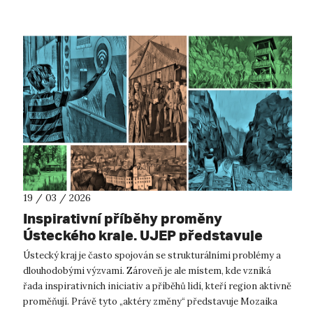
19 / 03 / 2026
Inspirativní příběhy proměny
Ústeckého kraje. UJEP představuje
aktéry, kteří mění region k lepšímu
Ústecký kraj je často spojován se strukturálními problémy a
dlouhodobými výzvami. Zároveň je ale místem, kde vzniká
řada inspirativních iniciativ a příběhů lidí, kteří region aktivně
proměňují. Právě tyto „aktéry změny“ představuje Mozaika