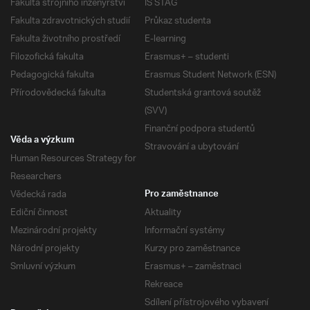
Fakulta strojního inženýrství
IS STAG
Fakulta zdravotnických studií
Průkaz studenta
Fakulta životního prostředí
E-learning
Filozofická fakulta
Erasmus+ – studenti
Pedagogická fakulta
Erasmus Student Network (ESN)
Přírodovědecká fakulta
Studentská grantová soutěž
(SVV)
Finanční podpora studentů
Věda a výzkum
Stravování a ubytování
Human Resources Strategy for
Researchers
Vědecká rada
Pro zaměstnance
Ediční činnost
Aktuality
Mezinárodní projekty
Informační systémy
Národní projekty
Kurzy pro zaměstnance
Smluvní výzkum
Erasmus+ – zaměstnaci
Rekreace
Sdílení přístrojového vybavení