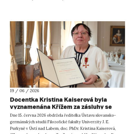
workshopy nab...
19 / 06 / 2026
Docentka Kristina Kaiserová byla
vyznamenána Křížem za zásluhy se
stuhou Záslužného řádu Spolkové
Dne 15. června 2026 obdržela ředitelka Ústavu slovansko-
republiky Německo
germánských studií Filozofické fakulty Univerzity J. E.
Purkyně v Ústí nad Labem, doc. PhDr. Kristina Kaiserová,