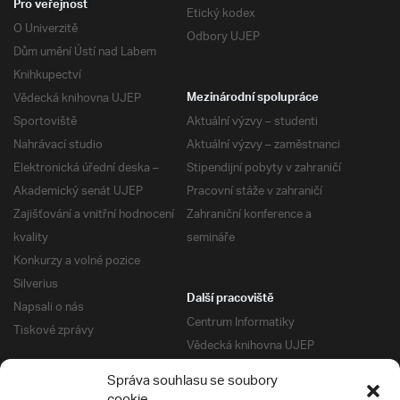
Pro veřejnost
Etický kodex
O Univerzitě
Odbory UJEP
Dům umění Ústí nad Labem
Knihkupectví
Vědecká knihovna UJEP
Mezinárodní spolupráce
Sportoviště
Aktuální výzvy – studenti
Nahrávací studio
Aktuální výzvy – zaměstnanci
Elektronická úřední deska –
Stipendijní pobyty v zahraničí
Akademický senát UJEP
Pracovní stáže v zahraničí
Zajišťování a vnitřní hodnocení
Zahraniční konference a
kvality
semináře
Konkurzy a volné pozice
Silverius
Další pracoviště
Napsali o nás
Centrum Informatiky
Tiskové zprávy
Vědecká knihovna UJEP
Správa kolejí a menz
Správa souhlasu se soubory
Univerzitní centrum podpory
Pro absolventy