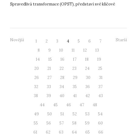
Spravedlivá transformace (OPST), představí své klíčové
aktivity na konferenci „Od ús...
Novější
Starší
1
2
3
4
5
6
7
8
9
10
11
12
13
14
15
16
17
18
19
20
21
22
23
24
25
26
27
28
29
30
31
32
33
34
35
36
37
38
39
40
41
42
43
44
45
46
47
48
49
50
51
52
53
54
55
56
57
58
59
60
61
62
63
64
65
66