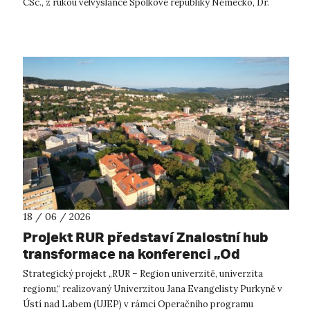
CSc., z rukou velvyslance Spolkové republiky Německo, Dr.
Petera Reusse, Kříž za zá...
18 / 06 / 2026
Projekt RUR představí Znalostní hub
transformace na konferenci „Od
úspěchu k úspěchu“
Strategický projekt „RUR – Region univerzitě, univerzita
regionu,“ realizovaný Univerzitou Jana Evangelisty Purkyně v
Ústí nad Labem (UJEP) v rámci Operačního programu