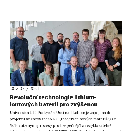
open-source aplikace. 4. roč...
20 / 05 / 2024
Revoluční technologie lithium-
iontových baterií pro zvýšenou
bezpečnost
Univerzita J. E. Purkyně v Ústí nad Labem je zapojena do
projektu financovaného EU „Integrace nových materiálů se
škálovatelnými procesy pro bezpečnější a recyklovatelné