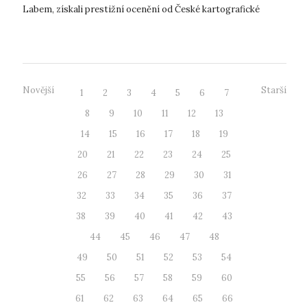
Labem, získali prestižní ocenění od České kartografické
společnosti. Při vyhláš...
Novější
Starší
1
2
3
4
5
6
7
8
9
10
11
12
13
14
15
16
17
18
19
20
21
22
23
24
25
26
27
28
29
30
31
32
33
34
35
36
37
38
39
40
41
42
43
44
45
46
47
48
49
50
51
52
53
54
55
56
57
58
59
60
61
62
63
64
65
66