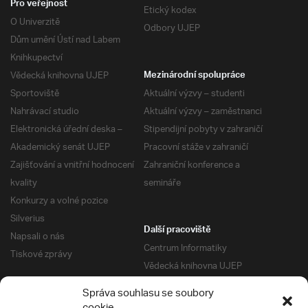
Pro veřejnost
Etický kodex
O Univerzitě
Odbory UJEP
Dům umění Ústí nad Labem
Knihkupectví
Vědecká knihovna UJEP
Mezinárodní spolupráce
Sportoviště
Aktuální výzvy – studenti
Nahrávací studio
Aktuální výzvy – zaměstnanci
Elektronická úřední deska –
Stipendijní pobyty v zahraničí
Akademický senát UJEP
Pracovní stáže v zahraničí
Zajišťování a vnitřní hodnocení
Zahraniční konference a
kvality
semináře
Konkurzy a volné pozice
Silverius
Další pracoviště
Napsali o nás
Centrum Informatiky
Tiskové zprávy
Vědecká knihovna UJEP
Správa kolejí a menz
Správa souhlasu se soubory
Univerzitní centrum podpory
Pro absolventy