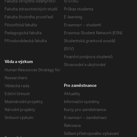
Fakulta strojního inženýrství
IS STAG
Fakulta zdravotnických studií
Průkaz studenta
Fakulta životního prostředí
E-learning
Filozofická fakulta
Erasmus+ – studenti
Pedagogická fakulta
Erasmus Student Network (ESN)
Přírodovědecká fakulta
Studentská grantová soutěž
(SVV)
Finanční podpora studentů
Věda a výzkum
Stravování a ubytování
Human Resources Strategy for
Researchers
Vědecká rada
Pro zaměstnance
Ediční činnost
Aktuality
Mezinárodní projekty
Informační systémy
Národní projekty
Kurzy pro zaměstnance
Smluvní výzkum
Erasmus+ – zaměstnaci
Rekreace
Sdílení přístrojového vybavení