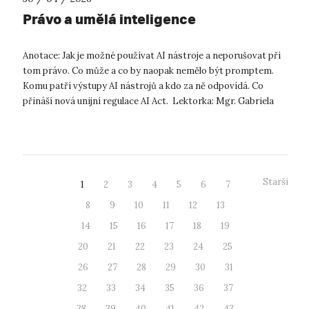
Právo a umělá inteligence
Anotace: Jak je možné používat AI nástroje a neporušovat při
tom právo. Co může a co by naopak nemělo být promptem.
Komu patří výstupy AI nástrojů a kdo za ně odpovídá. Co
přináší nová unijní regulace AI Act. Lektorka: Mgr. Gabriela
Kadlecová Datu...
Starší
1
2
3
4
5
6
7
8
9
10
11
12
13
14
15
16
17
18
19
20
21
22
23
24
25
26
27
28
29
30
31
32
33
34
35
36
37
38
39
40
41
42
43