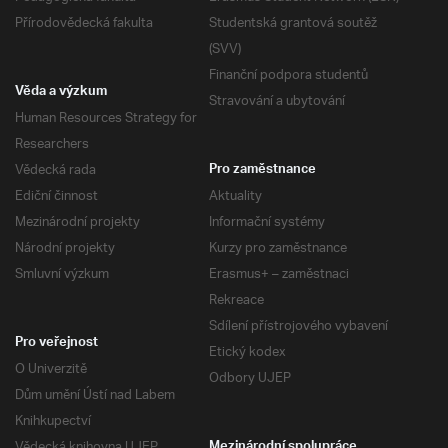
Přírodovědecká fakulta
Studentská grantová soutěž
(SVV)
Finanční podpora studentů
Věda a výzkum
Stravování a ubytování
Human Resources Strategy for
Researchers
Vědecká rada
Pro zaměstnance
Ediční činnost
Aktuality
Mezinárodní projekty
Informační systémy
Národní projekty
Kurzy pro zaměstnance
Smluvní výzkum
Erasmus+ – zaměstnaci
Rekreace
Sdílení přístrojového vybavení
Pro veřejnost
Etický kodex
O Univerzitě
Odbory UJEP
Dům umění Ústí nad Labem
Knihkupectví
Vědecká knihovna UJEP
Mezinárodní spolupráce