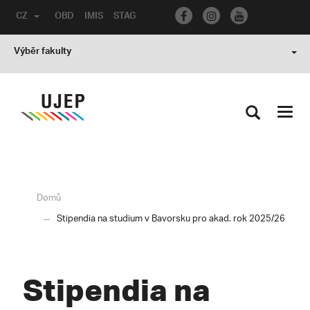
CZ
OBD
IMIS
STAG
Výběr fakulty
Toggl
navig
Domů
Stipendia na studium v Bavorsku pro akad. rok 2025/26
Stipendia na