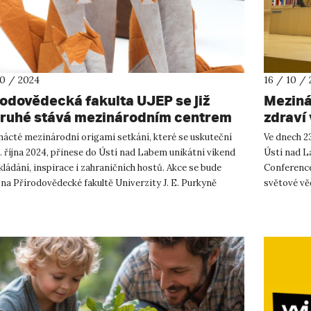
10 / 2024
16 / 10 /
rodovědecká fakulta UJEP se již
Meziná
ruhé stává mezinárodním centrem
zdraví 
gami
světa
ácté mezinárodní origami setkání, které se uskuteční
Ve dnech 23
. října 2024, přinese do Ústí nad Labem unikátní víkend
Ústí nad L
kládání, inspirace i zahraničních hostů. Akce se bude
Conference
na Přírodovědecké fakultě Univerzity J. E. Purkyně
světové vě
 nad Labe...
fyzické a p