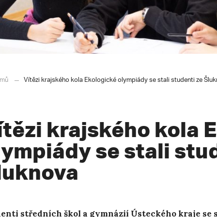
mů
Vítězi krajského kola Ekologické olympiády se stali studenti ze Šlu
ítězi krajského kola 
lympiády se stali stu
luknova
enti středních škol a gymnázií Ústeckého kraje se sj