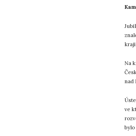
Kam
Jubi
znal
kraj
Na k
Česk
nad 
Úste
ve k
rozv
bylo