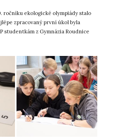
0. ročníku ekologické olympiády stalo
jlépe zpracovaný první úkol byla
UJEP studentkám z Gymnázia Roudnice