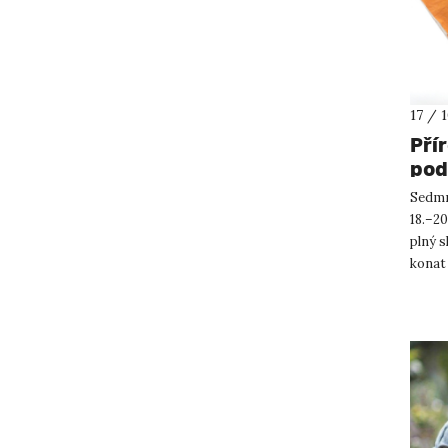
17 / 
Pří
pod
ori
Sedmn
18.–20
plný s
konat 
v Ústí