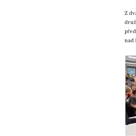
Z dv
druž
před
nad 