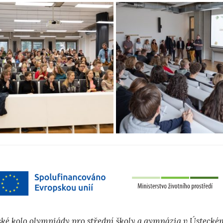
ské kolo olympiády pro střední školy a gymnázia v Ústeckém