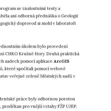
program se znalostními testy a
hyběla ani odborná přednáška o Geologii
agogický doprovod si mohl v laboratoři
vednostním úkolem bylo provedení
ení CHKO Krušné Hory. Druhá praktická
ch sadech pomocí aplikace
ArcGIS
mů, které spočítali pomocí webové
 stav veřejné zeleně Městských sadů v
studentské práce byly odbornou porotou
, proděkan pro vnější vztahy FŽP UJEP.