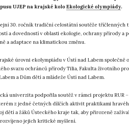
pusu UJEP na krajské kolo
Ekologické olympiády
.
lejní 30. ročník tradiční celostátní soutěže tříčlennýc
ostí a dovedností v oblasti ekologie, ochrany přírody a 
ině a adaptace na klimatickou změnu.
rajské úrovni ekolympiádu v Ústí nad Labem společně o
ého svazu ochránců přírody Tilia, Fakulta životního pros
Labem a Dům dětí a mládeže Ústí nad Labem.
cká univerzita podpořila soutěž v rámci projektu RUR – 
terém z jedné četných dílčích aktivit praktikami hravéh
oj dětí a žáků Ústeckého kraje tak, aby přirozeně zažíva
 rozvíjeno jejich kritické myšlení.