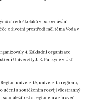
h týmů středoškoláků v porovnávání
péče o životní prostředí měl téma Voda v
rganizovaly 4. Základní organizace
tředí Univerzity J. E. Purkyně v Ústí
Region univerzitě, univerzita regionu,
o učení a soutěžením rozvíjí všestranný
li sounáležitost s regionem a zároveň