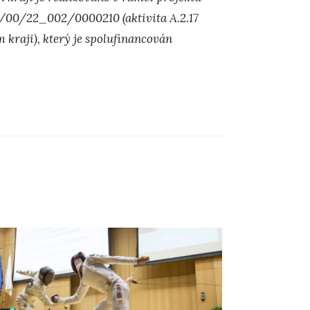
01/00/22_002/0000210 (aktivita A.2.17
 kraji), který je spolufinancován