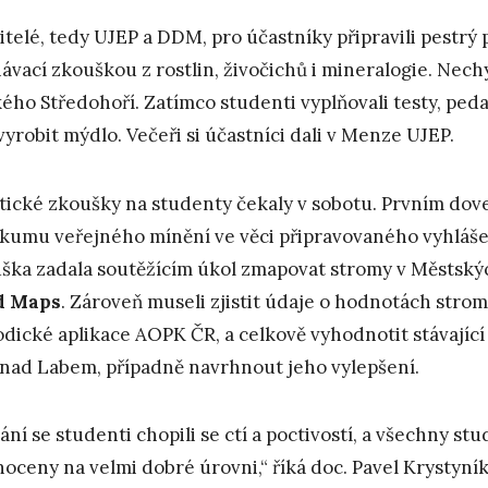
itelé, tedy UJEP a DDM, pro účastníky připravili pestrý 
ávací zkouškou z rostlin, živočichů i mineralogie. Nec
ého Středohoří. Zatímco studenti vyplňovali testy, ped
vyrobit mýdlo. Večeři si účastníci dali v Menze UJEP.
tické zkoušky na studenty čekaly v sobotu. Prvním do
kumu veřejného mínění ve věci připravovaného vyhláš
ška zadala soutěžícím úkol zmapovat stromy v Městský
d Maps
. Zároveň museli zjistit údaje o hodnotách stro
dické aplikace AOPK ČR, a celkově vyhodnotit stávající
 nad Labem, případně navrhnout jeho vylepšení.
ání se studenti chopili se ctí a poctivostí, a všechny 
oceny na velmi dobré úrovni,“ říká doc. Pavel Krystyník