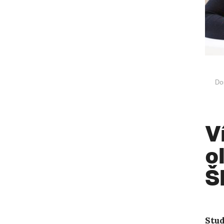
Do
V
o
Š
Stud