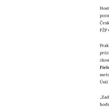
Host
pozn
Česk
FŽP 
Prak
průz
zkou
Fiel
meto
Ústí
„Zad
hodn