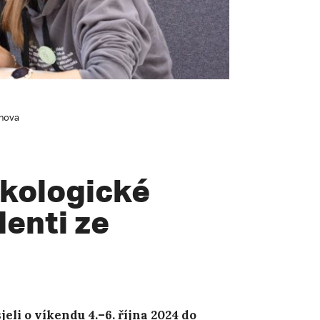
knova
Ekologické
denti ze
eli o víkendu 4.–6. října 2024 do