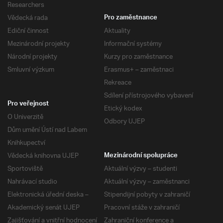
Researchers
Vědecká rada
Pro zaměstnance
Ediční činnost
Aktuality
Mezinárodní projekty
Informační systémy
Národní projekty
Kurzy pro zaměstnance
Smluvní výzkum
Erasmus+ – zaměstnaci
Rekreace
Sdílení přístrojového vybavení
Pro veřejnost
Etický kodex
O Univerzitě
Odbory UJEP
Dům umění Ústí nad Labem
Knihkupectví
Vědecká knihovna UJEP
Mezinárodní spolupráce
Sportoviště
Aktuální výzvy – studenti
Nahrávací studio
Aktuální výzvy – zaměstnanci
Elektronická úřední deska –
Stipendijní pobyty v zahraničí
Akademický senát UJEP
Pracovní stáže v zahraničí
Zajišťování a vnitřní hodnocení
Zahraniční konference a