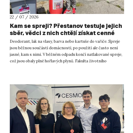
22 / 07 / 2026
Kam se spreji? Přestanov testuje jejich
sběr, vědci z nich chtějí získat cenné
kovy
Deodorant, lak na vlasy, barva nebo kartuše do vařiče. Spreje
jsou běžnou součástí domácností, po použití ale často není
jasné, kam s nimi. V běžném odpadu končí natlakované spreje,
což jsou obaly plné hořlavých plynů. Fakulta životního
prostředí UJ...