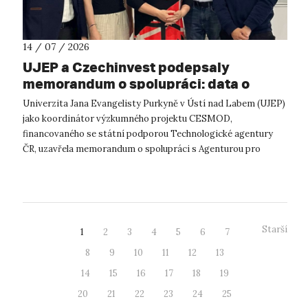
14 / 07 / 2026
UJEP a Czechinvest podepsaly
memorandum o spolupráci: data o
podnikatelském prostředí posílí
Univerzita Jana Evangelisty Purkyně v Ústí nad Labem (UJEP)
výzkum CESMOD
jako koordinátor výzkumného projektu CESMOD,
financovaného se státní podporou Technologické agentury
ČR, uzavřela memorandum o spolupráci s Agenturou pro
podporu podnikání a investic CzechInve...
Starší
1
2
3
4
5
6
7
8
9
10
11
12
13
14
15
16
17
18
19
20
21
22
23
24
25