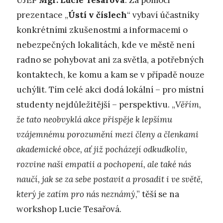
UJEP
Mgr. Lucie Tesařová
. Za pomoci
prezentace „
Ústí v číslech
“ vybaví účastníky
konkrétními zkušenostmi a informacemi o
nebezpečných lokalitách, kde ve městě není
radno se pohybovat ani za světla, a potřebných
kontaktech, ke komu a kam se v případě nouze
uchýlit. Tím celé akci dodá lokální – pro místní
studenty nejdůležitější – perspektivu. „
Věřím,
že tato neobvyklá akce přispěje k lepšímu
vzájemnému porozumění mezi členy a členkami
akademické obce, ať již pocházejí odkudkoliv,
rozvine naši empatii a pochopení, ale také nás
naučí, jak se za sebe postavit a prosadit i ve světě,
který je zatím pro nás neznámý
,” těší se na
workshop Lucie Tesařová.