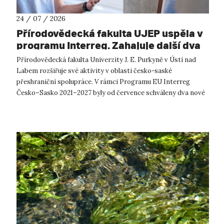
24 / 07 / 2026
Přírodovědecká fakulta UJEP uspěla v
programu Interreg. Zahajuje další dva
přeshraniční projekty se saskými
Přírodovědecká fakulta Univerzity J. E. Purkyně v Ústí nad
partnery
Labem rozšiřuje své aktivity v oblasti česko-saské
přeshraniční spolupráce. V rámci Programu EU Interreg
Česko–Sasko 2021–2027 byly od července schváleny dva nové
projekty, které propojí české ...