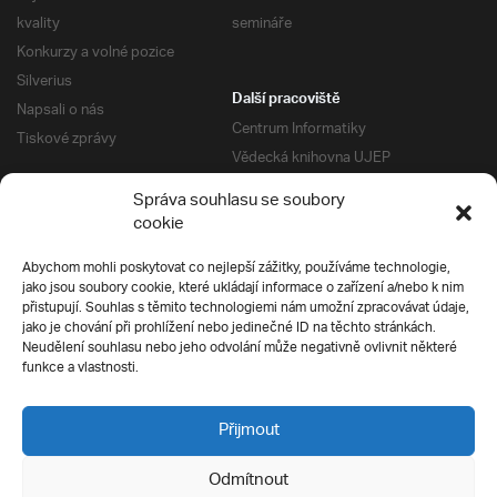
kvality
semináře
Konkurzy a volné pozice
Silverius
Další pracoviště
Napsali o nás
Centrum Informatiky
Tiskové zprávy
Vědecká knihovna UJEP
Správa kolejí a menz
Správa souhlasu se soubory
Univerzitní centrum podpory
Pro absolventy
cookie
Klub absolventů
Abychom mohli poskytovat co nejlepší zážitky, používáme technologie,
Silverius
jako jsou soubory cookie, které ukládají informace o zařízení a/nebo k nim
Pro uchazeče
přistupují. Souhlas s těmito technologiemi nám umožní zpracovávat údaje,
Přijímací řízení
jako je chování při prohlížení nebo jedinečné ID na těchto stránkách.
Neudělení souhlasu nebo jeho odvolání může negativně ovlivnit některé
E-prihlaska
Ochrana soukromí
funkce a vlastnosti.
Podmínky přijímacího řízení
Přípravné kurzy
Přijmout
Odmítnout