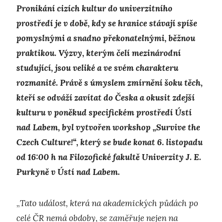
Pronikání cizích kultur do univerzitního
prostředí je v době, kdy se hranice stávají spíše
pomyslnými a snadno překonatelnými, běžnou
praktikou. Výzvy, kterým čelí mezinárodní
studující, jsou veliké a ve svém charakteru
rozmanité. Právě s úmyslem zmírnění šoku těch,
kteří se odváží zavítat do Česka a okusit zdejší
kulturu v poněkud specifickém prostředí Ústí
nad Labem, byl vytvořen workshop „Survive the
Czech Culture!“, který se bude konat 6. listopadu
od 16:00 h na Filozofické fakultě Univerzity J. E.
Purkyně v Ústí nad Labem.
„
Tato událost, která na akademických půdách po
celé ČR nemá obdoby, se zaměřuje nejen na