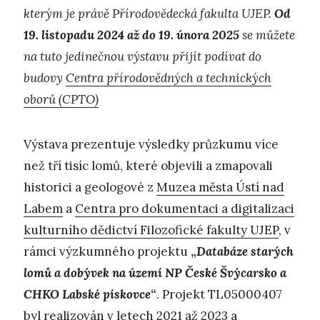
kterým je právě Přírodovědecká fakulta UJEP.
Od
19. listopadu 2024 až do 19. února 2025
se můžete
na tuto jedinečnou výstavu přijít podívat do
budovy
Centra přírodovědných a technických
oborů (CPTO)
Výstava prezentuje výsledky průzkumu více
než tří tisíc lomů, které objevili a zmapovali
historici a geologové z
Muzea města Ústí nad
Labem
a
Centra pro dokumentaci a digitalizaci
kulturního dědictví Filozofické fakulty UJEP
, v
rámci výzkumného projektu
„
Databáze starých
lomů a dobývek na území NP České Švýcarsko a
CHKO Labské pískovce
“
. Projekt TL05000407
byl realizován v letech 2021 až 2023 a