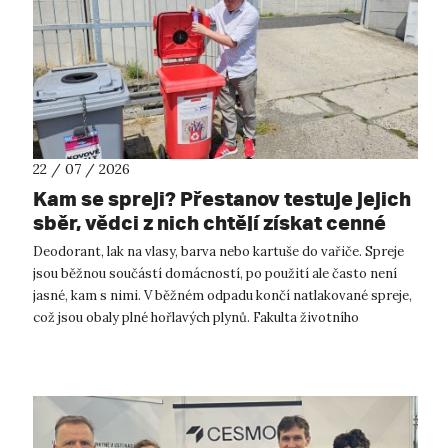
22 / 07 / 2026
Kam se spreji? Přestanov testuje jejich
sběr, vědci z nich chtějí získat cenné
kovy
Deodorant, lak na vlasy, barva nebo kartuše do vařiče. Spreje
jsou běžnou součástí domácností, po použití ale často není
jasné, kam s nimi. V běžném odpadu končí natlakované spreje,
což jsou obaly plné hořlavých plynů. Fakulta životního
prostředí UJ...