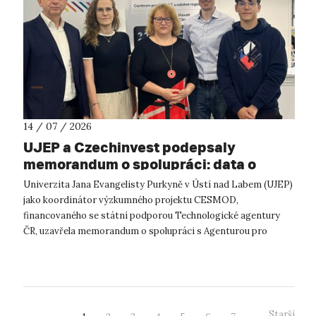
14 / 07 / 2026
UJEP a Czechinvest podepsaly
memorandum o spolupráci: data o
podnikatelském prostředí posílí
Univerzita Jana Evangelisty Purkyně v Ústí nad Labem (UJEP)
výzkum CESMOD
jako koordinátor výzkumného projektu CESMOD,
financovaného se státní podporou Technologické agentury
ČR, uzavřela memorandum o spolupráci s Agenturou pro
podporu podnikání a investic CzechInve...
Starší