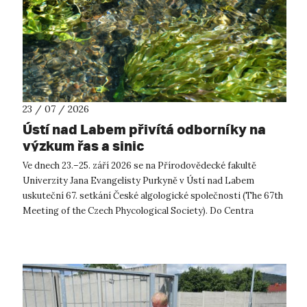
23 / 07 / 2026
Ústí nad Labem přivítá odborníky na
výzkum řas a sinic
Ve dnech 23.–25. září 2026 se na Přírodovědecké fakultě
Univerzity Jana Evangelisty Purkyně v Ústí nad Labem
uskuteční 67. setkání České algologické společnosti (The 67th
Meeting of the Czech Phycological Society). Do Centra
přírodovědných a technickýc...