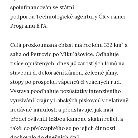
spolufinancován se státní
podporou
Technologické agentury ČR
v rámci
Programu ÉTA.
2
Celá prozkoumaná oblast má rozlohu 332 km
a
sahá od Petrovic po Mikulášovice. Odhaluje
tisíce opuštěných, dnes již zarostlých lomů na
stavební či dekorační kámen, železné jámy,
stopy po prospekci vápenců či vzácných rud.
Výstava poodhaluje pozůstatky intenzivního
využívání krajiny Labských pískovců v relativně
nedávné minulosti a představuje, jak naši
předci ovlivnili těžbou kamene skalní reliéf, a
také, co překvapivého se po jejich činnosti
dochovalo do dnešních dnů.