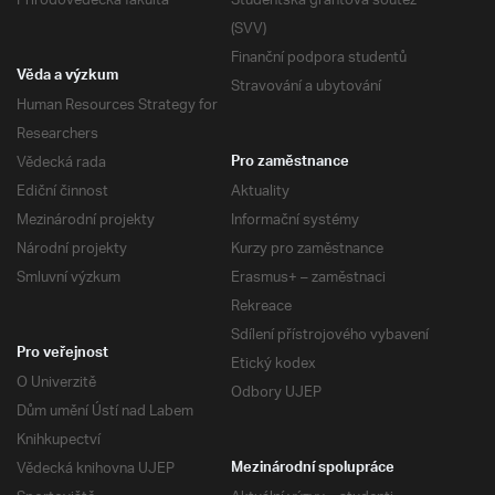
Přírodovědecká fakulta
Studentská grantová soutěž
(SVV)
Finanční podpora studentů
Věda a výzkum
Stravování a ubytování
Human Resources Strategy for
Researchers
Vědecká rada
Pro zaměstnance
Ediční činnost
Aktuality
Mezinárodní projekty
Informační systémy
Národní projekty
Kurzy pro zaměstnance
Smluvní výzkum
Erasmus+ – zaměstnaci
Rekreace
Sdílení přístrojového vybavení
Pro veřejnost
Etický kodex
O Univerzitě
Odbory UJEP
Dům umění Ústí nad Labem
Knihkupectví
Vědecká knihovna UJEP
Mezinárodní spolupráce