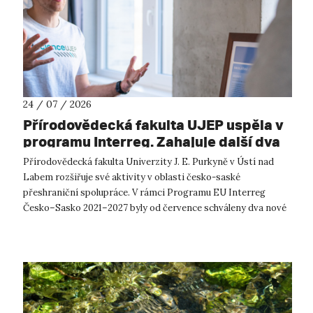
24 / 07 / 2026
Přírodovědecká fakulta UJEP uspěla v
programu Interreg. Zahajuje další dva
přeshraniční projekty se saskými
Přírodovědecká fakulta Univerzity J. E. Purkyně v Ústí nad
partnery
Labem rozšiřuje své aktivity v oblasti česko-saské
přeshraniční spolupráce. V rámci Programu EU Interreg
Česko–Sasko 2021–2027 byly od července schváleny dva nové
projekty, které propojí české ...