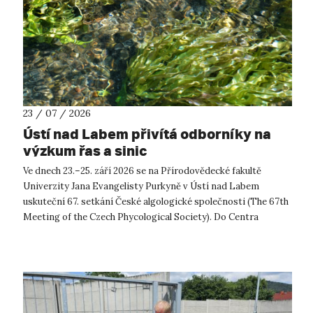
23 / 07 / 2026
Ústí nad Labem přivítá odborníky na
výzkum řas a sinic
Ve dnech 23.–25. září 2026 se na Přírodovědecké fakultě
Univerzity Jana Evangelisty Purkyně v Ústí nad Labem
uskuteční 67. setkání České algologické společnosti (The 67th
Meeting of the Czech Phycological Society). Do Centra
přírodovědných a technickýc...