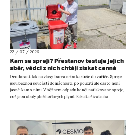
22 / 07 / 2026
Kam se spreji? Přestanov testuje jejich
sběr, vědci z nich chtějí získat cenné
kovy
Deodorant, lak na vlasy, barva nebo kartuše do vařiče. Spreje
jsou běžnou součástí domácností, po použití ale často není
jasné, kam s nimi. V běžném odpadu končí natlakované spreje,
což jsou obaly plné hořlavých plynů. Fakulta životního
prostředí UJ...