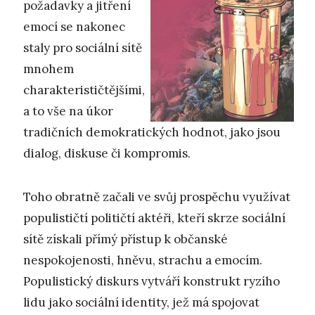
požadavky a jitření
emocí se nakonec
staly pro sociální sítě
mnohem
charakterističtějšími,
a to vše na úkor
tradičních demokratických hodnot, jako jsou
dialog, diskuse či kompromis.
Toho obratně začali ve svůj prospěchu využívat
populističtí političtí aktéři, kteří skrze sociální
sítě získali přímý přístup k občanské
nespokojenosti, hněvu, strachu a emocím.
Populistický diskurs vytváří konstrukt ryzího
lidu jako sociální identity, jež má spojovat