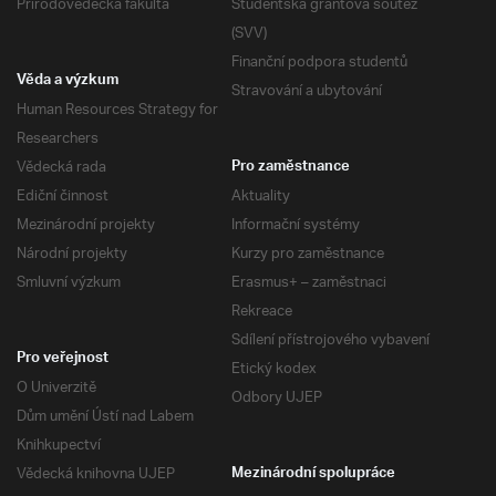
Přírodovědecká fakulta
Studentská grantová soutěž
(SVV)
Finanční podpora studentů
Věda a výzkum
Stravování a ubytování
Human Resources Strategy for
Researchers
Vědecká rada
Pro zaměstnance
Ediční činnost
Aktuality
Mezinárodní projekty
Informační systémy
Národní projekty
Kurzy pro zaměstnance
Smluvní výzkum
Erasmus+ – zaměstnaci
Rekreace
Sdílení přístrojového vybavení
Pro veřejnost
Etický kodex
O Univerzitě
Odbory UJEP
Dům umění Ústí nad Labem
Knihkupectví
Vědecká knihovna UJEP
Mezinárodní spolupráce