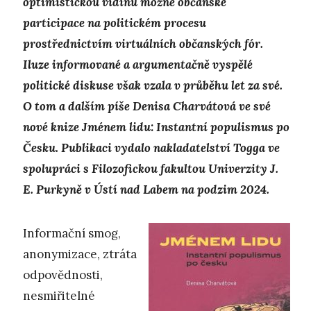
optimistickou vidinu možné občanské
participace na politickém procesu
prostřednictvím virtuálních občanských fór.
Iluze informované a argumentačně vyspělé
politické diskuse však vzala v průběhu let za své.
O tom a dalším píše Denisa Charvátová ve své
nové knize Jménem lidu: Instantní populismus po
Česku. Publikaci vydalo nakladatelství Togga ve
spolupráci s Filozofickou fakultou Univerzity J.
E. Purkyně v Ústí nad Labem na podzim 2024.
Informační smog,
anonymizace, ztráta
odpovědnosti,
nesmiřitelné