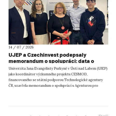
14 / 07 / 2026
UJEP a Czechinvest podepsaly
memorandum o spolupráci: data o
podnikatelském prostředí posílí
Univerzita Jana Evangelisty Purkyně v Ústí nad Labem (UJEP)
výzkum CESMOD
jako koordinátor výzkumného projektu CESMOD,
financovaného se státní podporou Technologické agentury
ČR, uzavřela memorandum o spolupráci s Agenturou pro
podporu podnikání a investic CzechInve...