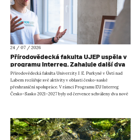
24 / 07 / 2026
Přírodovědecká fakulta UJEP uspěla v
programu Interreg. Zahajuje další dva
přeshraniční projekty se saskými
Přírodovědecká fakulta Univerzity J. E. Purkyně v Ústí nad
partnery
Labem rozšiřuje své aktivity v oblasti česko-saské
přeshraniční spolupráce. V rámci Programu EU Interreg
Česko–Sasko 2021–2027 byly od července schváleny dva nové
projekty, které propojí české ...