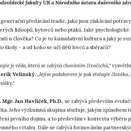
odovědecké fakulty UK a Národního ústavu duševního zdra
generační předávání tradic, jako jsou získávání potravy 
erých lidoopů, kytovců nebo ptáků. Jaké psychologické 
ostí u člověka? Co je to kumulativní kultura a jaký je ro
do školy – a od koho se učí děti lovců a sběračů?
ogie je věda, která se zabývá chováním živočichů,“
vysvětlu
erik Velinský
.
„Jejím podoborem je pak etologie člověka
nášky.“
. Mgr. Jan Havlíček, Ph.D.
, se zabývá především evoluč
ěka. Jeho výzkumná skupina studuje, jakým způsobem těl
ření prvního dojmu, a to především v kontextu výběru p
emného vztahu. Dále se zabývá formováním partnerský