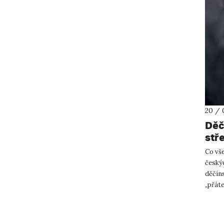
20 / 
Děč
stř
Co vše
českýc
děčíns
„přáte
Coffee