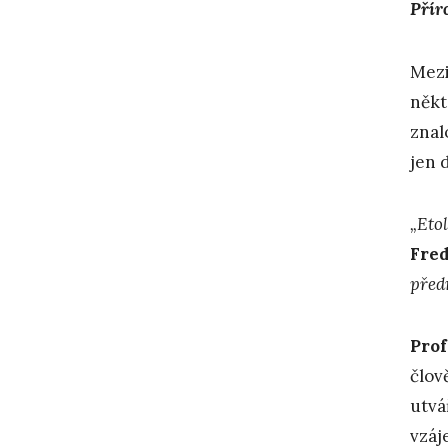
Přír
Mezi
někt
znal
jen 
„Etol
Fred
před
Prof
člov
utvá
vzáj