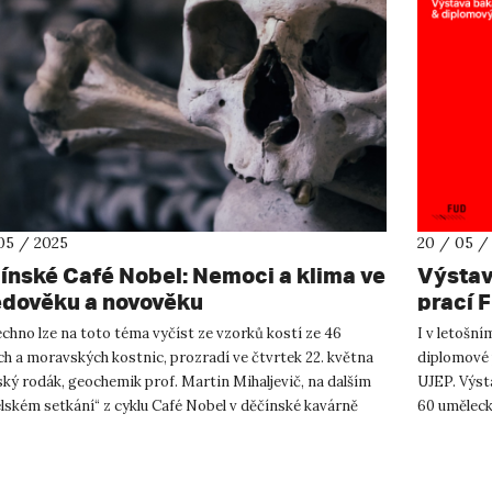
05 / 2025
20 / 05 /
ínské Café Nobel: Nemoci a klima ve
Výstav
edověku a novověku
prací F
konec 
chno lze na toto téma vyčíst ze vzorků kostí ze 46
I v letošní
h a moravských kostnic, prozradí ve čtvrtek 22. května
diplomové 
ký rodák, geochemik prof. Martin Mihaljevič, na dalším
UJEP. Výst
lském setkání“ z cyklu Café Nobel v děčínské kavárně
60 uměleck
 & B...
umění Úst..