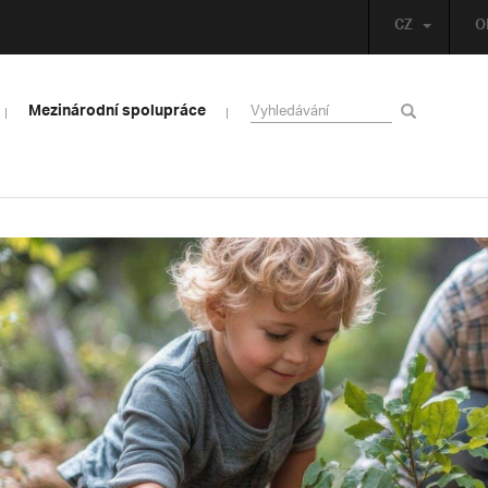
CZ
O
Mezinárodní spolupráce