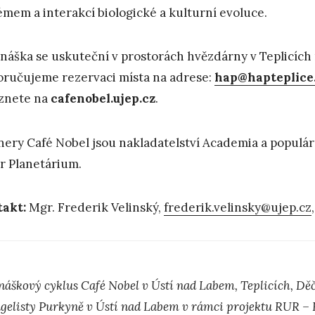
émem a interakcí biologické a kulturní evoluce.
náška se uskuteční v prostorách hvězdárny v Teplicích
ručujeme rezervaci místa na adrese:
hap@hapteplice
znete na
cafenobel.ujep.cz
.
nery Café Nobel jsou nakladatelství Academia a popul
r Planetárium.
takt:
Mgr. Frederik Velinský,
frederik.velinsky@ujep.cz
náškový cyklus Café Nobel v Ústí nad Labem, Teplicích, Děč
gelisty Purkyně v Ústí nad Labem v rámci projektu RUR – Re