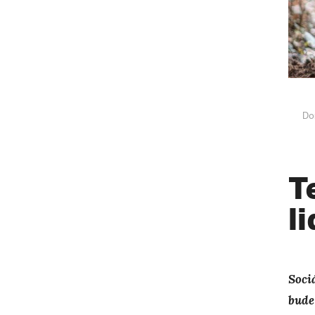
Do
T
l
Soci
bude