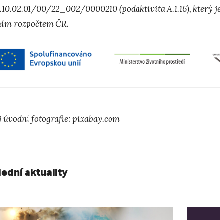
Z.10.02.01/00/22_002/0000210 (podaktivita A.1.16), který 
ním rozpočtem ČR.
j
úvodn
í
fotografie: pixabay.com
lední aktuality