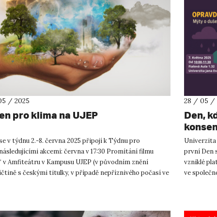
05 / 2025
28 / 05 /
en pro klima na UJEP
Den, kd
konsen
během 
e v týdnu 2.-8. června 2025 připojí k Týdnu pro
Univerzita
bezpeč
následujícími akcemi: června v 17:30 Promítání filmu
první Den s
“ v Amfiteátru v Kampusu UJEP (v původním znění
vzniklé pl
ičtině s českými titulky, v případě nepříznivého počasí ve
ve společn
é aule MFC...
na duševn..