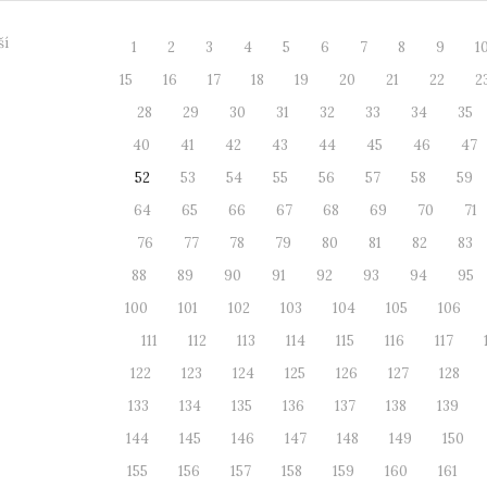
ší
1
2
3
4
5
6
7
8
9
1
15
16
17
18
19
20
21
22
2
28
29
30
31
32
33
34
35
40
41
42
43
44
45
46
47
52
53
54
55
56
57
58
59
64
65
66
67
68
69
70
71
76
77
78
79
80
81
82
83
88
89
90
91
92
93
94
95
100
101
102
103
104
105
106
111
112
113
114
115
116
117
122
123
124
125
126
127
128
133
134
135
136
137
138
139
144
145
146
147
148
149
150
155
156
157
158
159
160
161