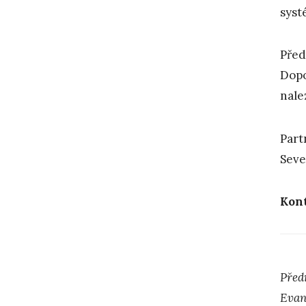
syst
Před
Dopo
nale
Part
Seve
Kon
Před
Evan