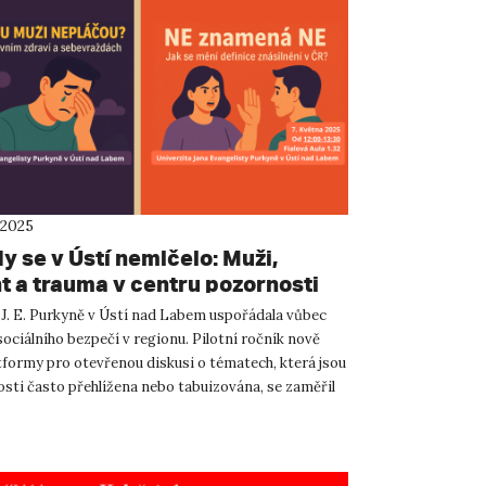
 2025
y se v Ústí nemlčelo: Muži,
t a trauma v centru pozornosti
nultého ročníku Dnu pro sociální
 J. E. Purkyně v Ústí nad Labem uspořádala vůbec
í
ociálního bezpečí v regionu. Pilotní ročník nově
atformy pro otevřenou diskusi o tématech, která jsou
osti často přehlížena nebo tabuizována, se zaměřil
.