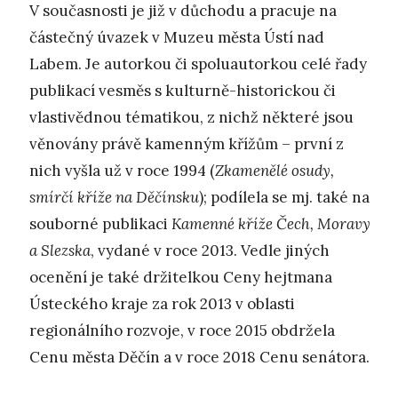
V současnosti je již v důchodu a pracuje na
částečný úvazek v Muzeu města Ústí nad
Labem. Je autorkou či spoluautorkou celé řady
publikací vesměs s kulturně-historickou či
vlastivědnou tématikou, z nichž některé jsou
věnovány právě kamenným křížům – první z
nich vyšla už v roce 1994 (
Zkamenělé osudy,
smírčí kříže na Děčínsku
); podílela se mj. také na
souborné publikaci
Kamenné kříže Čech, Moravy
a Slezska
, vydané v roce 2013. Vedle jiných
ocenění je také držitelkou Ceny hejtmana
Ústeckého kraje za rok 2013 v oblasti
regionálního rozvoje, v roce 2015 obdržela
Cenu města Děčín a v roce 2018 Cenu senátora.