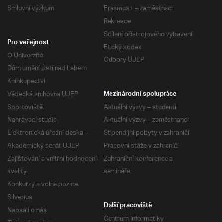
Smluvní výzkum
Erasmus+ – zaměstnaci
Rekreace
Sdílení přístrojového vybavení
Pro veřejnost
Etický kodex
O Univerzitě
Odbory UJEP
Dům umění Ústí nad Labem
Knihkupectví
Vědecká knihovna UJEP
Mezinárodní spolupráce
Sportoviště
Aktuální výzvy – studenti
Nahrávací studio
Aktuální výzvy – zaměstnanci
Elektronická úřední deska –
Stipendijní pobyty v zahraničí
Akademický senát UJEP
Pracovní stáže v zahraničí
Zajišťování a vnitřní hodnocení
Zahraniční konference a
kvality
semináře
Konkurzy a volné pozice
Silverius
Další pracoviště
Napsali o nás
Centrum Informatiky