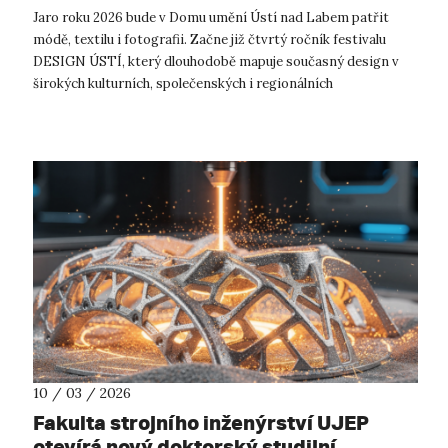
Labem zahajuje 4. ročník festivalu
Jaro roku 2026 bude v Domu umění Ústí nad Labem patřit
Design Ústí.
módě, textilu i fotografii. Začne již čtvrtý ročník festivalu
DESIGN ÚSTÍ, který dlouhodobě mapuje současný design v
širokých kulturních, společenských i regionálních
souvislostech. Letošním témate...
10 / 03 / 2026
Fakulta strojního inženýrství UJEP
otevírá nový doktorský studijní