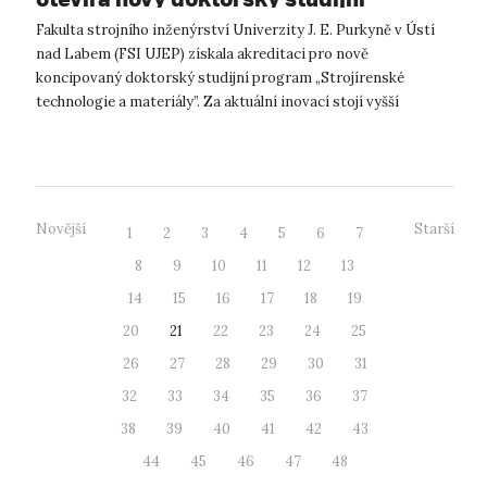
program!
Fakulta strojního inženýrství Univerzity J. E. Purkyně v Ústí
nad Labem (FSI UJEP) získala akreditaci pro nově
koncipovaný doktorský studijní program „Strojírenské
technologie a materiály”. Za aktuální inovací stojí vyšší
zohlednění poptávky průmyslu p...
Novější
Starší
1
2
3
4
5
6
7
8
9
10
11
12
13
14
15
16
17
18
19
20
21
22
23
24
25
26
27
28
29
30
31
32
33
34
35
36
37
38
39
40
41
42
43
44
45
46
47
48