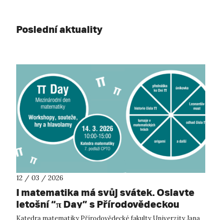
Poslední aktuality
12 / 03 / 2026
I matematika má svůj svátek. Oslavte
letošní “π Day” s Přírodovědeckou
fakultou UJEP.
Katedra matematiky Přírodovědecké fakulty Univerzity Jana