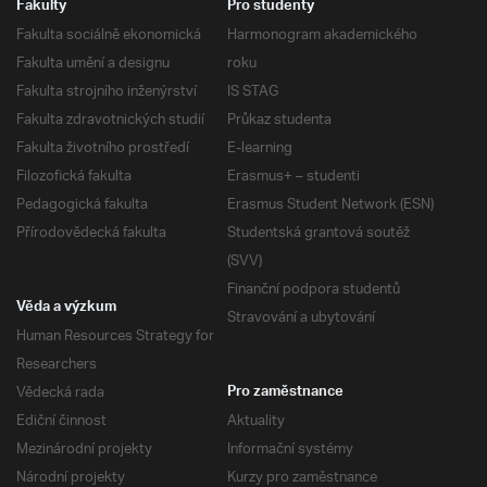
Fakulty
Pro studenty
Fakulta sociálně ekonomická
Harmonogram akademického
Fakulta umění a designu
roku
Fakulta strojního inženýrství
IS STAG
Fakulta zdravotnických studií
Průkaz studenta
Fakulta životního prostředí
E-learning
Filozofická fakulta
Erasmus+ – studenti
Pedagogická fakulta
Erasmus Student Network (ESN)
Přírodovědecká fakulta
Studentská grantová soutěž
(SVV)
Finanční podpora studentů
Věda a výzkum
Stravování a ubytování
Human Resources Strategy for
Researchers
Vědecká rada
Pro zaměstnance
Ediční činnost
Aktuality
Mezinárodní projekty
Informační systémy
Národní projekty
Kurzy pro zaměstnance