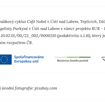
náškový cyklus Café Nobel v Ústí nad Labem, Teplicích, Děč
gelisty Purkyně v Ústí nad Labem v rámci projektu RUR – Re
Z.10.02.01/00/22_002/0000210 (podaktivita A.1.16), který 
ním rozpočtem ČR.
j
úvodn
í
fotografie: pixabay.com