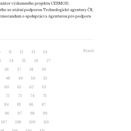
m CESMOD
dinátor výzkumného projektu CESMOD,
ého se státní podporou Technologické agentury ČR,
emorandum o spolupráci s Agenturou pro podporu
 investic CzechInve...
Starší
0
11
12
13
14
3
24
25
26
27
36
37
38
39
48
49
50
51
60
61
62
63
72
73
74
75
84
85
86
87
96
97
98
99
107
108
109
110
118
119
120
121