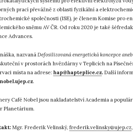
trokatalytických systémů pro efektivní elektrolýzu vody
rných prací převážně z oblasti fyzikální a elektrochem
trochemické společnosti (ISE), je členem Komise pro e
emického sněmu AV ČR. Od roku 2020 je také šéfredak
nce Advances.
náška, nazvaná
Defosilizovaná energetická koncepce aneb 
skuteční v prostorách hvězdárny v Teplicích na Písečn
rvaci místa na adrese:
hap@hapteplice.cz
.
Další infor
nobel.ujep.cz
.
nery Café Nobel jsou nakladatelství Academia a popul
r Planetárium.
takt:
Mgr. Frederik Velinský,
frederik.velinsky@ujep.cz