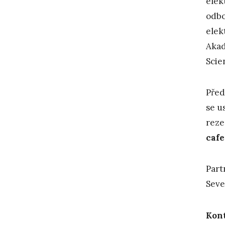
elek
odbo
elek
Akad
Scie
Před
se u
reze
cafe
Part
Seve
Kon