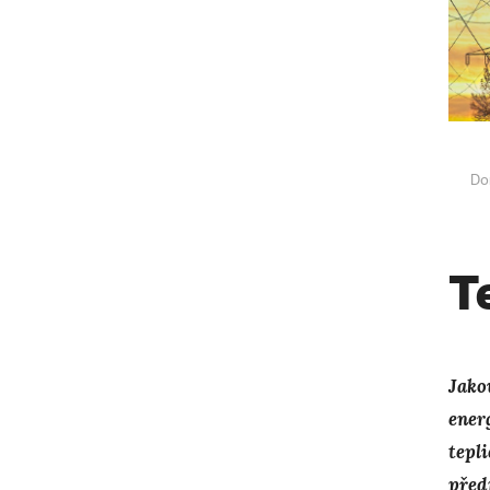
Do
T
Jako
energ
tepl
před