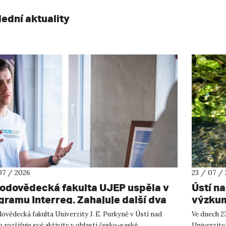
lední aktuality
07 / 2026
23 / 07 /
rodovědecká fakulta UJEP uspěla v
Ústí n
gramu Interreg. Zahajuje další dva
výzkum
shraniční projekty se saskými
ovědecká fakulta Univerzity J. E. Purkyně v Ústí nad
Ve dnech 23
tnery
rozšiřuje své aktivity v oblasti česko-saské
Univerzity