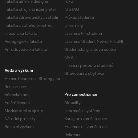
Fakulta umění a designu
roku
Fakulta strojního inženýrství
IS STAG
Fakulta zdravotnických studií
Průkaz studenta
Fakulta životního prostředí
E-learning
Filozofická fakulta
Erasmus+ – studenti
Pedagogická fakulta
Erasmus Student Network (ESN)
Přírodovědecká fakulta
Studentská grantová soutěž
(SVV)
Finanční podpora studentů
Věda a výzkum
Stravování a ubytování
Human Resources Strategy for
Researchers
Vědecká rada
Pro zaměstnance
Ediční činnost
Aktuality
Mezinárodní projekty
Informační systémy
Národní projekty
Kurzy pro zaměstnance
Smluvní výzkum
Erasmus+ – zaměstnaci
Rekreace