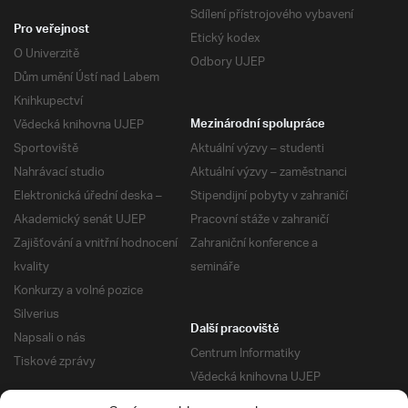
Sdílení přístrojového vybavení
Pro veřejnost
Etický kodex
O Univerzitě
Odbory UJEP
Dům umění Ústí nad Labem
Knihkupectví
Vědecká knihovna UJEP
Mezinárodní spolupráce
Sportoviště
Aktuální výzvy – studenti
Nahrávací studio
Aktuální výzvy – zaměstnanci
Elektronická úřední deska –
Stipendijní pobyty v zahraničí
Akademický senát UJEP
Pracovní stáže v zahraničí
Zajišťování a vnitřní hodnocení
Zahraniční konference a
kvality
semináře
Konkurzy a volné pozice
Silverius
Další pracoviště
Napsali o nás
Centrum Informatiky
Tiskové zprávy
Vědecká knihovna UJEP
Správa kolejí a menz