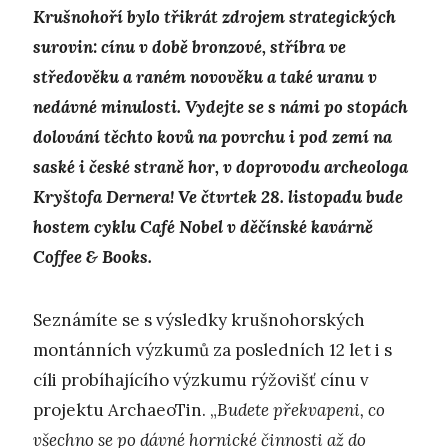
Krušnohoří bylo třikrát zdrojem strategických
surovin: cínu v době bronzové, stříbra ve
středověku a raném novověku a také uranu v
nedávné minulosti. Vydejte se s námi po stopách
dolování těchto kovů na povrchu i pod zemí na
saské i české straně hor, v doprovodu archeologa
Kryštofa Dernera! Ve čtvrtek 28. listopadu bude
hostem cyklu Café Nobel v děčínské kavárně
Coffee & Books.
Seznámíte se s výsledky krušnohorských
montánních výzkumů za posledních 12 let i s
cíli probíhajícího výzkumu rýžovišť cínu v
projektu ArchaeoTin. „
Budete překvapeni, co
všechno se po dávné hornické činnosti až do