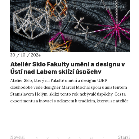
30 / 10 / 2024
Ateliér Sklo Fakulty umění a designu v
Ústí nad Labem sklízí úspěchy
Ateliér Sklo, který na Fakultě umění a designu UJEP
dlouhodobě vede designér Marcel Mochal spolu s asistentem
Stanislavem Holým, sklízí tento rok nebývalé úspěchy. Cesta
experimentu a inovací s odkazem k tradicím, kterou se ateliér
dlouhodobě vydává, ...
Novější
Starší
1
2
3
4
5
6
7