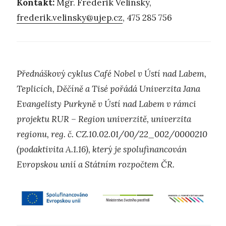
Kontakt:
Mgr. Frederik Velinský,
frederik.velinsky@ujep.cz
, 475 285 756
Přednáškový cyklus Café Nobel v Ústí nad Labem,
Teplicích, Děčíně a Tisé pořádá Univerzita Jana
Evangelisty Purkyně v Ústí nad Labem v rámci
projektu RUR – Region univerzitě, univerzita
regionu, reg. č. CZ.10.02.01/00/22_002/0000210
(podaktivita A.1.16), který je spolufinancován
Evropskou unií a Státním rozpočtem ČR.