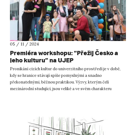
05 / 11 / 2024
Premiéra workshopu: “Přežij Česko a
jeho kulturu” na UJEP
Pronikání cizích kultur do univerzitního prostředí je v době,
kdy se hranice stávají spíše pomyslnými a snadno
překonatelnými, běžnou praktikou. Výzvy, kterým čelí
mezinárodní studující, jsou veliké a ve svém charakteru
rozmanité. Právě s úmyslem zmírn...