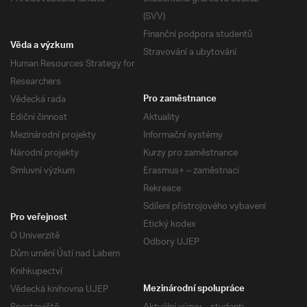
(SVV)
Finanční podpora studentů
Věda a výzkum
Stravování a ubytování
Human Resources Strategy for
Researchers
Vědecká rada
Pro zaměstnance
Ediční činnost
Aktuality
Mezinárodní projekty
Informační systémy
Národní projekty
Kurzy pro zaměstnance
Smluvní výzkum
Erasmus+ – zaměstnaci
Rekreace
Sdílení přístrojového vybavení
Pro veřejnost
Etický kodex
O Univerzitě
Odbory UJEP
Dům umění Ústí nad Labem
Knihkupectví
Vědecká knihovna UJEP
Mezinárodní spolupráce