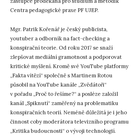
zástupce proděkana pro studium a metodik
Centra pedagogické praxe PF UJEP.
Mgr. Patrik Kořenář je český publicista,
youtuber a odborník na fact-checking a
konspirační teorie. Od roku 2017 se snaží
zlepšovat mediální gramotnost a podporovat
kritické myšlení. Kromě své YouTube platformy
„Fakta vítězí“ společně s Martinem Rotou
působil na YouTube kanále „Zvědátoři“
v pořadu „Proč to řešíme?“ a posléze založil
kanál „Spiknutí“ zaměřený na problematiku
konspiračních teorií. Neméně důležitá je i jeho
činnost coby moderátora televizního programu
„Kritika budoucnosti“ o vývoji technologií.