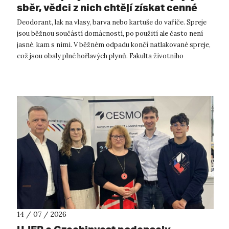
sběr, vědci z nich chtějí získat cenné
kovy
Deodorant, lak na vlasy, barva nebo kartuše do vařiče. Spreje
jsou běžnou součástí domácností, po použití ale často není
jasné, kam s nimi. V běžném odpadu končí natlakované spreje,
což jsou obaly plné hořlavých plynů. Fakulta životního
prostředí UJ...
14 / 07 / 2026