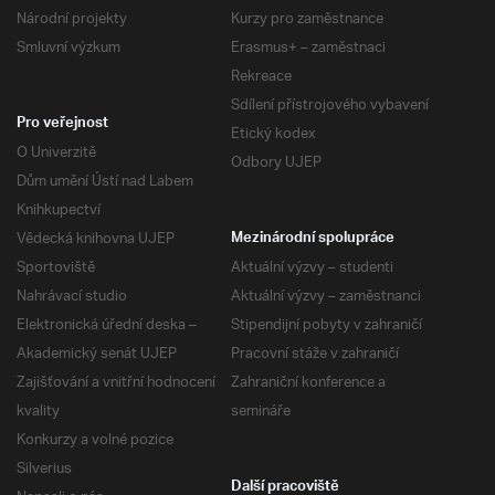
Národní projekty
Kurzy pro zaměstnance
Smluvní výzkum
Erasmus+ – zaměstnaci
Rekreace
Sdílení přístrojového vybavení
Pro veřejnost
Etický kodex
O Univerzitě
Odbory UJEP
Dům umění Ústí nad Labem
Knihkupectví
Vědecká knihovna UJEP
Mezinárodní spolupráce
Sportoviště
Aktuální výzvy – studenti
Nahrávací studio
Aktuální výzvy – zaměstnanci
Elektronická úřední deska –
Stipendijní pobyty v zahraničí
Akademický senát UJEP
Pracovní stáže v zahraničí
Zajišťování a vnitřní hodnocení
Zahraniční konference a
kvality
semináře
Konkurzy a volné pozice
Silverius
Další pracoviště