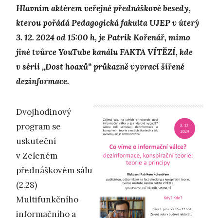
Hlavním aktérem veřejné přednáškové besedy,
kterou pořádá Pedagogická fakulta UJEP v úterý
3. 12. 2024 od 15:00 h, je Patrik Kořenář, mimo
jiné tvůrce YouTube kanálu FAKTA VÍTĚZÍ, kde
v sérii „Dost hoaxů“ průkazně vyvrací šířené
dezinformace.
Dvojhodinový
program se
uskuteční
v Zeleném
přednáškovém sálu
(2.28)
Multifunkčního
informačního a