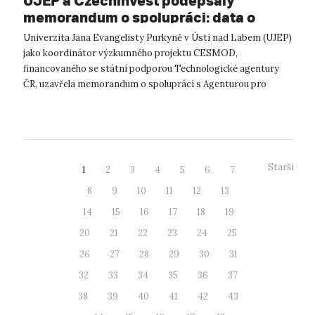
UJEP a Czechinvest podepsaly
memorandum o spolupráci: data o
podnikatelském prostředí posílí
Univerzita Jana Evangelisty Purkyně v Ústí nad Labem (UJEP)
výzkum CESMOD
jako koordinátor výzkumného projektu CESMOD,
financovaného se státní podporou Technologické agentury
ČR, uzavřela memorandum o spolupráci s Agenturou pro
podporu podnikání a investic CzechInve...
Starší
1
2
3
4
5
6
7
8
9
10
11
12
13
14
15
16
17
18
19
20
21
22
23
24
25
26
27
28
29
30
31
32
33
34
35
36
37
38
39
40
41
42
43