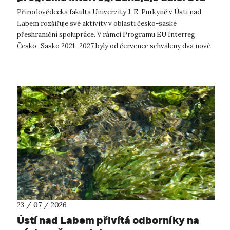
přeshraniční projekty se saskými
Přírodovědecká fakulta Univerzity J. E. Purkyně v Ústí nad
partnery
Labem rozšiřuje své aktivity v oblasti česko-saské
přeshraniční spolupráce. V rámci Programu EU Interreg
Česko–Sasko 2021–2027 byly od července schváleny dva nové
projekty, které propojí české ...
23 / 07 / 2026
Ústí nad Labem přivítá odborníky na