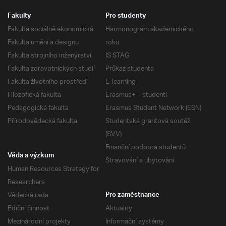
Fakulty
Pro studenty
Fakulta sociálně ekonomická
Harmonogram akademického
Fakulta umění a designu
roku
Fakulta strojního inženýrství
IS STAG
Fakulta zdravotnických studií
Průkaz studenta
Fakulta životního prostředí
E-learning
Filozofická fakulta
Erasmus+ – studenti
Pedagogická fakulta
Erasmus Student Network (ESN)
Přírodovědecká fakulta
Studentská grantová soutěž
(SVV)
Finanční podpora studentů
Věda a výzkum
Stravování a ubytování
Human Resources Strategy for
Researchers
Vědecká rada
Pro zaměstnance
Ediční činnost
Aktuality
Mezinárodní projekty
Informační systémy