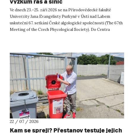
výzkum řas a sinic
Ve dnech 23.–25. září 2026 se na Přírodovědecké fakultě
Univerzity Jana Evangelisty Purkyně v Ústí nad Labem
uskuteční 67. setkání České algologické společnosti (The 67th
Meeting of the Czech Phycological Society). Do Centra
přírodovědných a technickýc...
22 / 07 / 2026
Kam se spreji? Přestanov testuje jejich