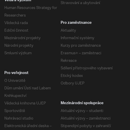
Věda a výzkum
Stravování a ubytování
Human Resources Strategy for
Researchers
Vědecká rada
Pro zaměstnance
Ediční činnost
Aktuality
Mezinárodní projekty
Informační systémy
Národní projekty
Kurzy pro zaměstnance
Smluvní výzkum
Erasmus+ – zaměstnaci
Rekreace
Sdílení přístrojového vybavení
Pro veřejnost
Etický kodex
O Univerzitě
Odbory UJEP
Dům umění Ústí nad Labem
Knihkupectví
Vědecká knihovna UJEP
Mezinárodní spolupráce
Sportoviště
Aktuální výzvy – studenti
Nahrávací studio
Aktuální výzvy – zaměstnanci
Elektronická úřední deska –
Stipendijní pobyty v zahraničí