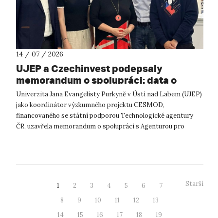
14 / 07 / 2026
UJEP a Czechinvest podepsaly
memorandum o spolupráci: data o
podnikatelském prostředí posílí
Univerzita Jana Evangelisty Purkyně v Ústí nad Labem (UJEP)
výzkum CESMOD
jako koordinátor výzkumného projektu CESMOD,
financovaného se státní podporou Technologické agentury
ČR, uzavřela memorandum o spolupráci s Agenturou pro
podporu podnikání a investic CzechInve...
Starší
1
2
3
4
5
6
7
8
9
10
11
12
13
14
15
16
17
18
19