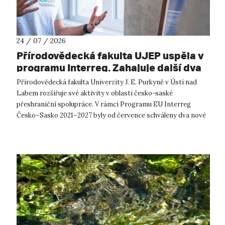
24 / 07 / 2026
Přírodovědecká fakulta UJEP uspěla v
programu Interreg. Zahajuje další dva
přeshraniční projekty se saskými
Přírodovědecká fakulta Univerzity J. E. Purkyně v Ústí nad
partnery
Labem rozšiřuje své aktivity v oblasti česko-saské
přeshraniční spolupráce. V rámci Programu EU Interreg
Česko–Sasko 2021–2027 byly od července schváleny dva nové
projekty, které propojí české ...