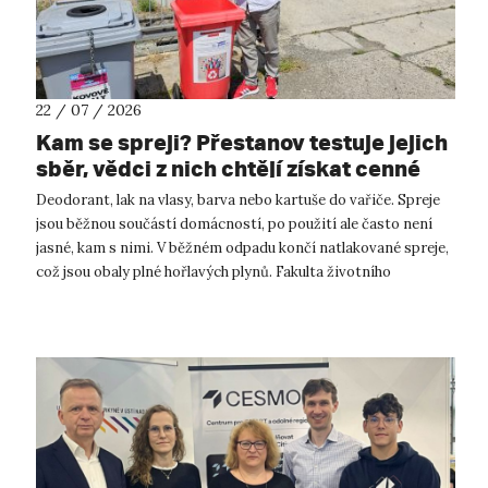
22 / 07 / 2026
Kam se spreji? Přestanov testuje jejich
sběr, vědci z nich chtějí získat cenné
kovy
Deodorant, lak na vlasy, barva nebo kartuše do vařiče. Spreje
jsou běžnou součástí domácností, po použití ale často není
jasné, kam s nimi. V běžném odpadu končí natlakované spreje,
což jsou obaly plné hořlavých plynů. Fakulta životního
prostředí UJ...