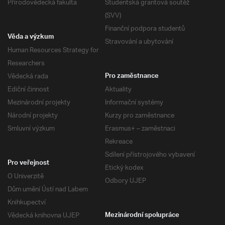
Přírodovědecká fakulta
Studentská grantová soutěž
(SVV)
Finanční podpora studentů
Věda a výzkum
Stravování a ubytování
Human Resources Strategy for
Researchers
Vědecká rada
Pro zaměstnance
Ediční činnost
Aktuality
Mezinárodní projekty
Informační systémy
Národní projekty
Kurzy pro zaměstnance
Smluvní výzkum
Erasmus+ – zaměstnaci
Rekreace
Sdílení přístrojového vybavení
Pro veřejnost
Etický kodex
O Univerzitě
Odbory UJEP
Dům umění Ústí nad Labem
Knihkupectví
Vědecká knihovna UJEP
Mezinárodní spolupráce