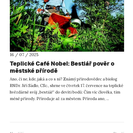
16 / 07 / 2025
Teplické Café Nobel: Bestiář pověr o
městské přírodě
Ano, či ne, kde, jaká a co s ní? Známý přírodovědec a biolog
RNDr. Jiří Sádlo, CSc., shrne ve čtvrtek 17. července na teplické
hvězdárně svůj „bestiář“ do devíti bodů: Čím víc člověka, tím
méně přírody. Příroda je až za městem. Příroda ano, ...