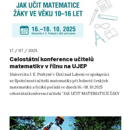
17 / 07 / 2025
Celostátní konference učitelů
matematiky v říjnu na UJEP
Univerzita J. E. Purkyně v Ústí nad Labem ve spolupráci
se Společností učitelů matematiky při Jednotě českých
matematiků a fyziků pořádá ve dnech 16.–18. 10.2025
celostátní konferenci učitelů “JAK UČIT MATEMATICE ŽÁKY
VE VĚKU 10–16 LET”. Motto let...