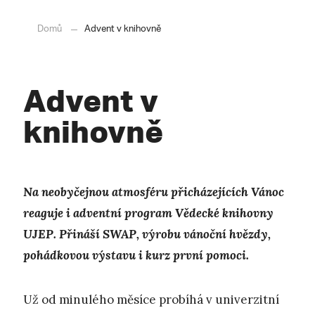
Domů
Advent v knihovně
Advent v
knihovně
Na n
eobyčejnou atmosféru přicházejících Vánoc
reaguje i adventní program
Vědecké knihovny
UJEP. Přináší SWAP, výrobu vánoční hvězdy,
pohádkovou výstavu i kurz první pomoci.
Už od minulého měsíce probíhá v univerzitní