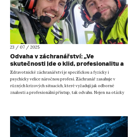
23 / 07 / 2025
Odvaha v záchranářství: „Ve
skutečnosti jde o klid, profesionalitu a
schopnost jednat efektivně pod
Zdravotnické záchranářství je specifickou a fyzicky i
tlakem.“
psychicky velice náročnou profesí. Záchranář zasahuje v
různých krizových situacích, které vyžadují jak odborné
znalosti a profesionální přístup, tak odvahu. Nejen na otázky
stran osobnostních rysů ...