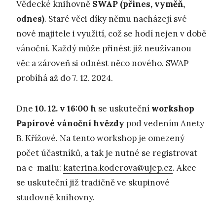
Vědecké knihovně
SWAP (přines, vyměň,
odnes)
. Staré věci díky němu nacházejí své
nové majitele i využití, což se hodí nejen v době
vánoční. Každý může přinést již neužívanou
věc a zároveň si odnést něco nového. SWAP
probíhá až do 7. 12. 2024.
Dne
10. 12. v 16:00
h
se uskuteční
workshop
Papírové vánoční hvězdy
pod vedením Anety
B. Křížové. Na tento workshop je omezený
počet účastníků, a tak je nutné se registrovat
na e-mailu:
katerina.koderova@ujep.cz
. Akce
se uskuteční již tradičně ve skupinové
studovně knihovny.