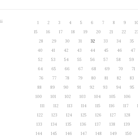
ší
1
2
3
4
5
6
7
8
9
1
15
16
17
18
19
20
21
22
2
28
29
30
31
32
33
34
35
40
41
42
43
44
45
46
47
52
53
54
55
56
57
58
59
64
65
66
67
68
69
70
71
76
77
78
79
80
81
82
83
88
89
90
91
92
93
94
95
100
101
102
103
104
105
106
111
112
113
114
115
116
117
122
123
124
125
126
127
128
133
134
135
136
137
138
139
144
145
146
147
148
149
150