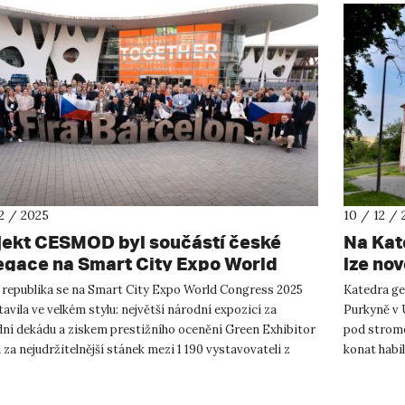
12 / 2025
10 / 12 / 
jekt CESMOD byl součástí české
Na Kat
egace na Smart City Expo World
lze nov
gress 2025 v Barceloně
v obor
 republika se na Smart City Expo World Congress 2025
Katedra ger
avila ve velkém stylu: největší národní expozicí za
Purkyně v 
dní dekádu a ziskem prestižního ocenění Green Exhibitor
pod strome
za nejudržitelnější stánek mezi 1 190 vystavovateli z
konat habil
 světa. S...
krokem se .