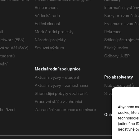
Researchers
Informační systém
Vědecká rada
Kurzy pro zaměstn
Ediční činnost
Erasmus+ – zaměs
ti
Mezinárodní projekty
Rekreace
etwork (ESN)
Národní projekty
Sdílení přístrojov
vá soutěž (SVV)
Smluvní výzkum
Etický kodex
studentů
Odbory UJEP
vání
Mezinárodní spolupráce
Aktuální výzvy – studenti
Pro absolventy
Aktuální výzvy – zaměstnanci
Klub absolventů
Stipendijní pobyty v zahraničí
Silverius
Pracovní stáže v zahraničí
Abychom mohl
ho řízení
Zahraniční konference a semináře
cookie, kter
Ochrana soukrom
technologiem
jedinečné I
negativně ov