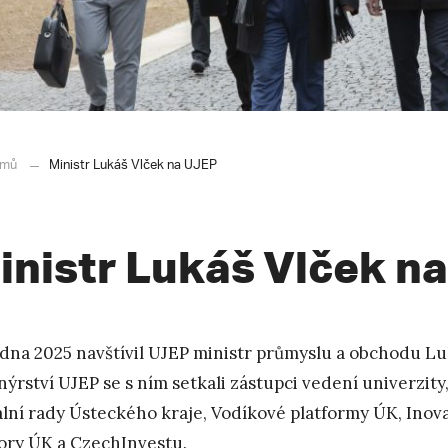
mů
Ministr Lukáš Vlček na UJEP
inistr Lukáš Vlček n
ledna 2025 navštívil UJEP ministr průmyslu a obchodu Lu
nýrství UJEP se s ním setkali zástupci vedení univerzit
ální rady Ústeckého kraje, Vodíkové platformy ÚK, Ino
ry ÚK a CzechInvestu.