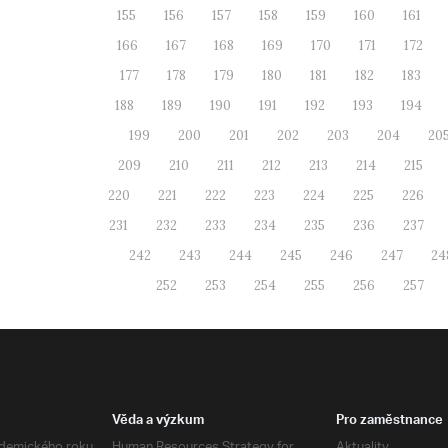
155
156
157
158
159
160
161
166
167
168
169
170
171
172
177
178
179
180
181
182
183
188
189
190
191
192
193
194
199
200
201
202
203
204
20
209
210
211
212
213
214
215
220
221
222
223
224
225
226
231
232
233
234
235
236
237
242
243
244
245
246
247
24
252
253
254
255
256
257
Věda a výzkum
Pro zaměstnance
demického roku
Human Resources Strategy for
Aktuality