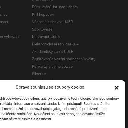
y
Dům umění Ústí nad Labem
ance
Knihkupectví
tnaci
Vědecká knihovna UJEP
Sportoviště
ého vybavení
Nahrávací studio
Elektronická úřední deska –
Akademický senát UJEP
Zajišťování a vnitřní hodnocení kvality
Konkurzy a volné pozice
Silverius
Napsali o nás
Správa souhlasu se soubory cookie
Tiskové zprávy
i poskytovat co nejlepší zážitky, používáme technologie, jako jsou soubory
é ukládají informace o zařízení a/nebo k nim přistupují. Souhlas s těmito
í
i nám umožní zpracovávat údaje, jako je chování při prohlížení nebo
D na těchto stránkách. Neudělení souhlasu nebo jeho odvolání může
livnit některé funkce a vlastnosti.