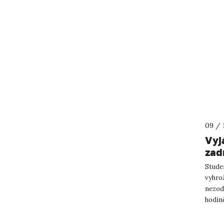
09 / 
Vyj
zad
výh
Stude
vyhrož
nezod
hodin
dostav