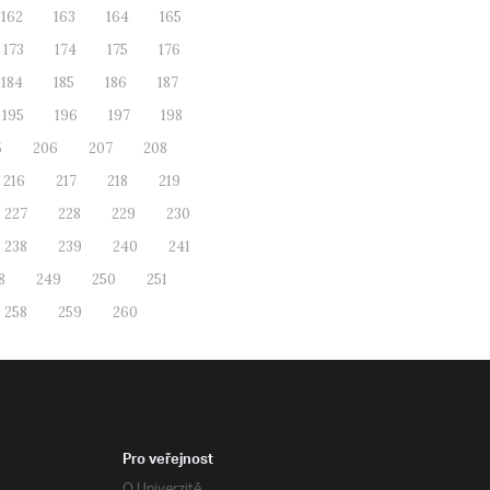
162
163
164
165
173
174
175
176
184
185
186
187
195
196
197
198
5
206
207
208
216
217
218
219
227
228
229
230
238
239
240
241
8
249
250
251
258
259
260
Pro veřejnost
O Univerzitě