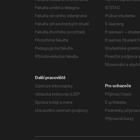
Fakulta umění a designu
IS STAG
Fakulta strojního inženýrství
Průkaz studenta
Fakulta zdravotnických studií
E-learning
Fakulta životního prostředí
Erasmus+ – studen
Filozofická fakulta
Erasmus Student N
Pedagogická fakulta
Studentská granto
Přírodovědecká fakulta
Finanční podpora 
Stravování a ubyto
Další pracoviště
Centrum Informatiky
Pro uchazeče
Vědecká knihovna UJEP
Přijímací řízení
Správa kolejí a menz
E-prihlaska
Univerzitní centrum podpory
Podmínky přijímací
Přípravné kurzy