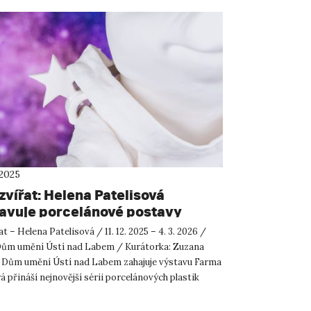
 2025
zvířat: Helena Patelisová
avuje porcelánové postavy
ované Orwellem
t – Helena Patelisová / 11. 12. 2025 – 4. 3. 2026 /
 Dům umění Ústí nad Labem / Kurátorka: Zuzana
 Dům umění Ústí nad Labem zahajuje výstavu Farma
rá přináší nejnovější sérii porcelánových plastik
..