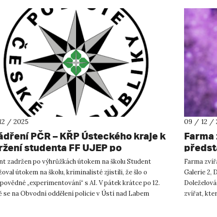
12 / 2025
09 / 12 /
ádření PČR – KŘP Ústeckého kraje k
Farma 
ržení studenta FF UJEP po
předst
ružkách útoku na školu
inspir
nt zadržen po výhrůžkách útokem na školu Student
Farma zvířa
oval útokem na školu, kriminalisté zjistili, že šlo o
Galerie 2,
povědné „experimentování“ s AI. V pátek krátce po 12.
Doleželová
ě se na Obvodní oddělení policie v Ústí nad Labem
zvířat, kte
ili dva studenti...
keramičky .