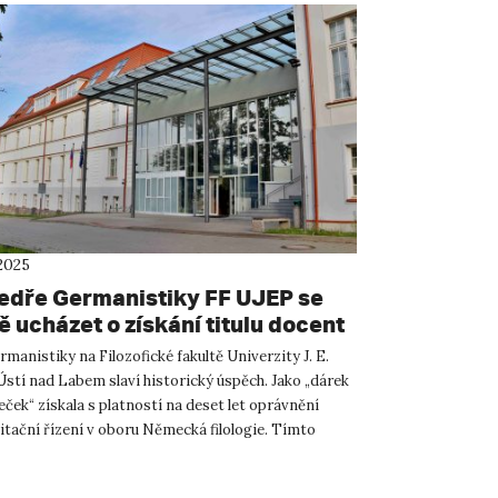
2025
edře Germanistiky FF UJEP se
ě ucházet o získání titulu docent
u německé filologie
manistiky na Filozofické fakultě Univerzity J. E.
Ústí nad Labem slaví historický úspěch. Jako „dárek
ček“ získala s platností na deset let oprávnění
itační řízení v oboru Německá filologie. Tímto
..