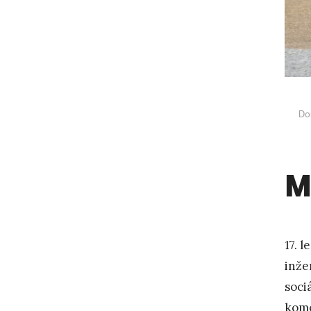
Do
M
17. 
inže
soci
komo