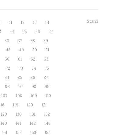
Starší
0
11
12
13
14
3
24
25
26
27
36
37
38
39
48
49
50
51
60
61
62
63
72
73
74
75
84
85
86
87
96
97
98
99
107
108
109
110
118
119
120
121
129
130
131
132
140
141
142
143
151
152
153
154