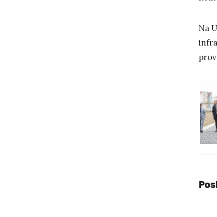
Na U
infr
prov
Pos