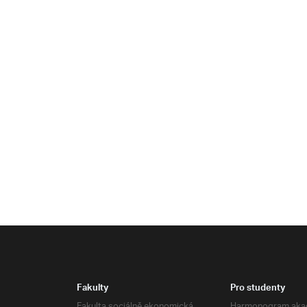
Fakulty
Pro studenty
Fakulta sociálně ekonomická
Harmonogram aka