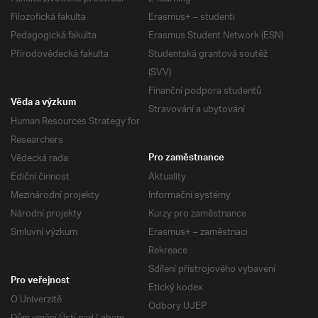
Filozofická fakulta
Erasmus+ – studenti
Pedagogická fakulta
Erasmus Student Network (ESN)
Přírodovědecká fakulta
Studentská grantová soutěž
(SVV)
Finanční podpora studentů
Věda a výzkum
Stravování a ubytování
Human Resources Strategy for
Researchers
Vědecká rada
Pro zaměstnance
Ediční činnost
Aktuality
Mezinárodní projekty
Informační systémy
Národní projekty
Kurzy pro zaměstnance
Smluvní výzkum
Erasmus+ – zaměstnaci
Rekreace
Sdílení přístrojového vybavení
Pro veřejnost
Etický kodex
O Univerzitě
Odbory UJEP