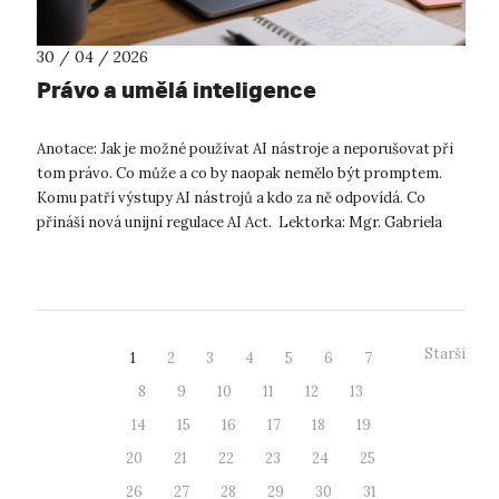
30 / 04 / 2026
Právo a umělá inteligence
Anotace: Jak je možné používat AI nástroje a neporušovat při
tom právo. Co může a co by naopak nemělo být promptem.
Komu patří výstupy AI nástrojů a kdo za ně odpovídá. Co
přináší nová unijní regulace AI Act. Lektorka: Mgr. Gabriela
Kadlecová Datu...
Starší
1
2
3
4
5
6
7
8
9
10
11
12
13
14
15
16
17
18
19
20
21
22
23
24
25
26
27
28
29
30
31