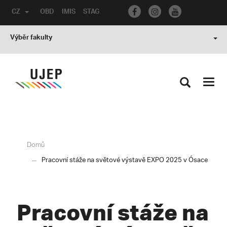
CZ
OBD
IMIS
STAG
Výběr fakulty
Toggl
navig
Domů
Pracovní stáže na světové výstavě EXPO 2025 v Ósace
Pracovní stáže na