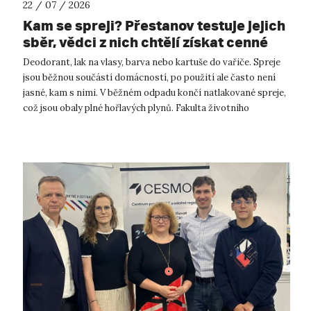
22 / 07 / 2026
Kam se spreji? Přestanov testuje jejich
sběr, vědci z nich chtějí získat cenné
kovy
Deodorant, lak na vlasy, barva nebo kartuše do vařiče. Spreje
jsou běžnou součástí domácností, po použití ale často není
jasné, kam s nimi. V běžném odpadu končí natlakované spreje,
což jsou obaly plné hořlavých plynů. Fakulta životního
prostředí UJ...