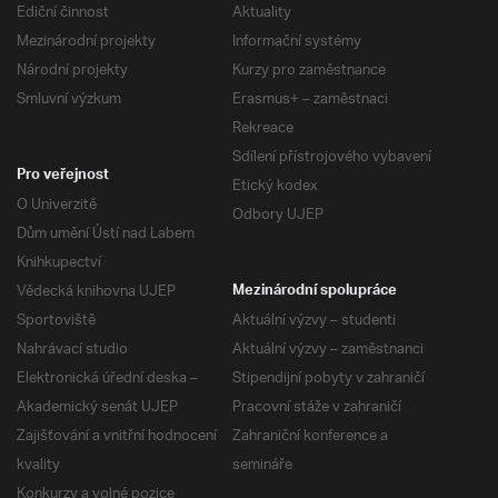
Ediční činnost
Aktuality
Mezinárodní projekty
Informační systémy
Národní projekty
Kurzy pro zaměstnance
Smluvní výzkum
Erasmus+ – zaměstnaci
Rekreace
Sdílení přístrojového vybavení
Pro veřejnost
Etický kodex
O Univerzitě
Odbory UJEP
Dům umění Ústí nad Labem
Knihkupectví
Vědecká knihovna UJEP
Mezinárodní spolupráce
Sportoviště
Aktuální výzvy – studenti
Nahrávací studio
Aktuální výzvy – zaměstnanci
Elektronická úřední deska –
Stipendijní pobyty v zahraničí
Akademický senát UJEP
Pracovní stáže v zahraničí
Zajišťování a vnitřní hodnocení
Zahraniční konference a
kvality
semináře
Konkurzy a volné pozice