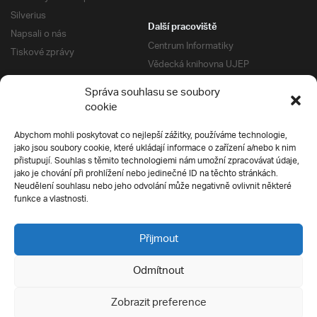
Silverius
Další pracoviště
Napsali o nás
Centrum Informatiky
Tiskové zprávy
Vědecká knihovna UJEP
Správa kolejí a menz
Správa souhlasu se soubory
Univerzitní centrum podpory
Pro absolventy
cookie
Klub absolventů
Abychom mohli poskytovat co nejlepší zážitky, používáme technologie,
Silverius
jako jsou soubory cookie, které ukládají informace o zařízení a/nebo k nim
Pro uchazeče
přistupují. Souhlas s těmito technologiemi nám umožní zpracovávat údaje,
Přijímací řízení
jako je chování při prohlížení nebo jedinečné ID na těchto stránkách.
Neudělení souhlasu nebo jeho odvolání může negativně ovlivnit některé
E-prihlaska
Ochrana soukromí
funkce a vlastnosti.
Podmínky přijímacího řízení
Přípravné kurzy
Přijmout
Odmítnout
Všechna práva vyhrazena
Zobrazit preference