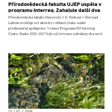
Přírodovědecká fakulta UJEP uspěla v
programu Interreg. Zahajuje další dva
přeshraniční projekty se saskými
Přírodovědecká fakulta Univerzity J. E. Purkyně v Ústí nad
partnery
Labem rozšiřuje své aktivity v oblasti česko-saské
přeshraniční spolupráce. V rámci Programu EU Interreg
Česko–Sasko 2021–2027 byly od července schváleny dva nové
projekty, které propojí české ...
23 / 07 / 2026