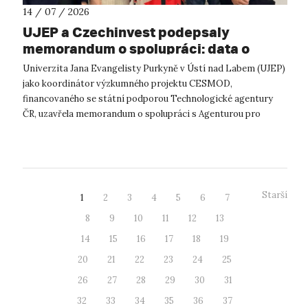
14 / 07 / 2026
UJEP a Czechinvest podepsaly
memorandum o spolupráci: data o
podnikatelském prostředí posílí
Univerzita Jana Evangelisty Purkyně v Ústí nad Labem (UJEP)
výzkum CESMOD
jako koordinátor výzkumného projektu CESMOD,
financovaného se státní podporou Technologické agentury
ČR, uzavřela memorandum o spolupráci s Agenturou pro
podporu podnikání a investic CzechInve...
Starší
1
2
3
4
5
6
7
8
9
10
11
12
13
14
15
16
17
18
19
20
21
22
23
24
25
26
27
28
29
30
31
32
33
34
35
36
37