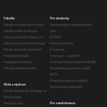
Fakulty
Pro studenty
Fakulta sociálně ekonomická
Harmonogram akademického
Fakulta umění a designu
roku
Fakulta strojního inženýrství
IS STAG
Fakulta zdravotnických studií
Průkaz studenta
Fakulta životního prostředí
E-learning
Filozofická fakulta
Erasmus+ – studenti
Pedagogická fakulta
Erasmus Student Network (ESN)
Přírodovědecká fakulta
Studentská grantová soutěž
(SVV)
Finanční podpora studentů
Věda a výzkum
Stravování a ubytování
Human Resources Strategy for
Researchers
Vědecká rada
Pro zaměstnance