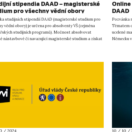
dijní stipendia DAAD – magisterské
Online 
dium pro všechny vědní obory
DAAD
ka studijních stipendií DAAD (magisterské studium pro
Pozvánka n
y vědní obory) je určena pro absolventy VŠ (zejména
Tématem on
ářských studijních programů). Možnost absolvovat
ucelené ma
é nástavbové či navazující magisterské studium a získat
Německu v 
t „Master“...
výzkumná s
10 / 2024
10 / 10 /