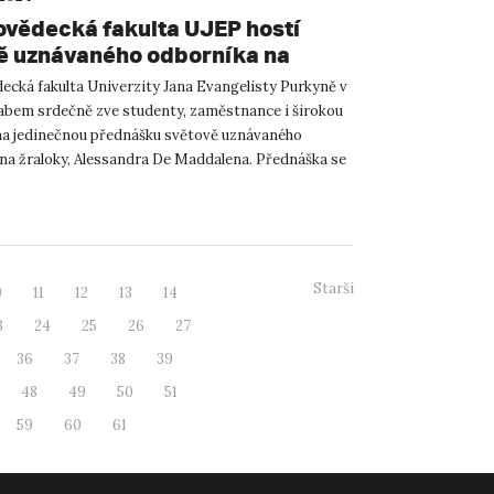
ovědecká fakulta UJEP hostí
ě uznávaného odborníka na
y Alessandra De Maddalena
ecká fakulta Univerzity Jana Evangelisty Purkyně v
abem srdečně zve studenty, zaměstnance i širokou
na jedinečnou přednášku světově uznávaného
na žraloky, Alessandra De Maddalena. Přednáška se
. října...
Starší
0
11
12
13
14
3
24
25
26
27
36
37
38
39
48
49
50
51
59
60
61