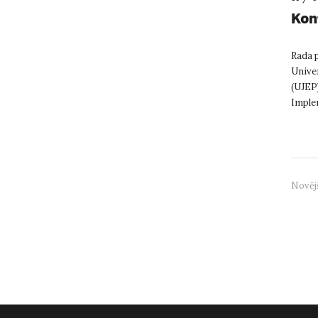
Kon
Rada p
Unive
(UJEP)
Imple
podle 
Nověj