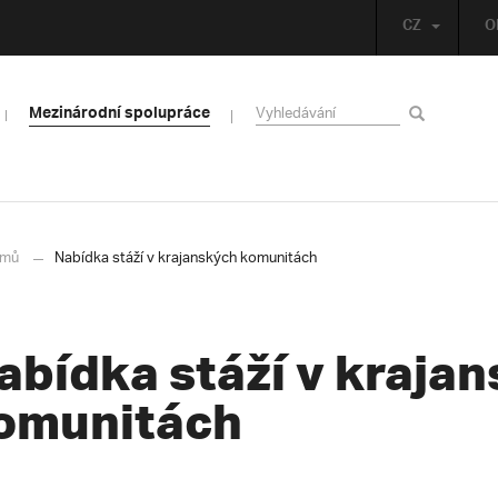
CZ
O
Mezinárodní spolupráce
mů
Nabídka stáží v krajanských komunitách
abídka stáží v kraja
omunitách