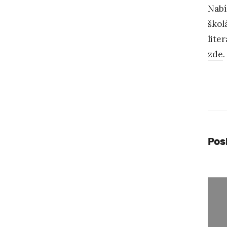
Nabí
škol
lite
zde
.
Pos