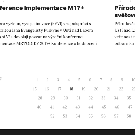
ference Implementace M17+
Přírod
světov
žralok
ro výzkum, vývoj a inovace (RVVI) ve spolupráci s
Přírodověd
rzitou Jana Evangelisty Purkyně v Ústí nad Labem
Ústí nad L
 si Vás dovolují pozvat na výroční konferenci
veřejnost 
mentace METODIKY 2017+ Konference o hodnocení
odborníka 
Metodiky 2017+, která bude ten...
uskuteční 25
ší
1
2
3
4
5
6
7
8
9
1
15
16
17
18
19
20
21
22
2
28
29
30
31
32
33
34
35
40
41
42
43
44
45
46
47
52
53
54
55
56
57
58