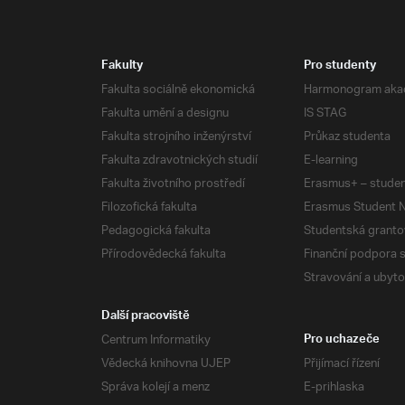
Fakulty
Pro studenty
Fakulta sociálně ekonomická
Harmonogram aka
Fakulta umění a designu
IS STAG
Fakulta strojního inženýrství
Průkaz studenta
Fakulta zdravotnických studií
E-learning
Fakulta životního prostředí
Erasmus+ – studen
Filozofická fakulta
Erasmus Student N
Pedagogická fakulta
Studentská granto
Přírodovědecká fakulta
Finanční podpora 
Stravování a ubyto
Další pracoviště
Centrum Informatiky
Pro uchazeče
Vědecká knihovna UJEP
Přijímací řízení
Správa kolejí a menz
E-prihlaska