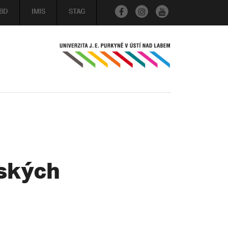
BD
IMIS
STAG
nských