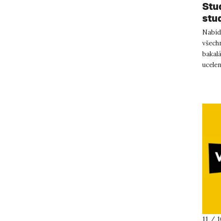
Stu
stu
Nabíd
všechn
bakal
ucelen
hodnos
11 / 