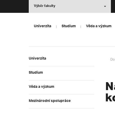
Výběr fakulty
Univerzita
Studium
Věda a výzkum
Univerzita
Do
Studium
N
Věda a výzkum
k
Mezinárodní spolupráce