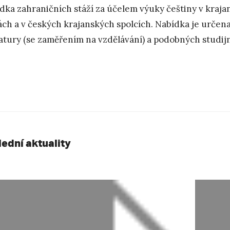
dka zahraničních stáží za účelem výuky češtiny v kraj
ách a v českých krajanských spolcích. Nabídka je určen
ratury (se zaměřením na vzdělávání) a podobných studij
lední aktuality