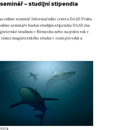
seminář – studijní stipendia
a online seminář Informačního centra DAAD Praha.
line semináře budou studijní stipendia DAAD (na
gisterské studium v Německu nebo na jeden rok v
rámci magisterského studia v zemi původu) a
tipendia DAAD...
 2024