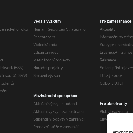
Věda a výzkum
Pro zaměstnance
demického roku
Human Resources Strategy for
Aktuality
Researchers
Informační systém
Vědecká rada
Kurzy pro zaměstn
Ediční činnost
Erasmus+ – zaměs
ti
Mezinárodní projekty
Rekreace
etwork (ESN)
Národní projekty
Sdílení přístrojov
vá soutěž (SVV)
Smluvní výzkum
Etický kodex
studentů
Odbory UJEP
vání
Mezinárodní spolupráce
Aktuální výzvy – studenti
Pro absolventy
Aktuální výzvy – zaměstnanci
Klub absolventů
Stipendijní pobyty v zahraničí
Silverius
Pracovní stáže v zahraničí
Abychom mohl