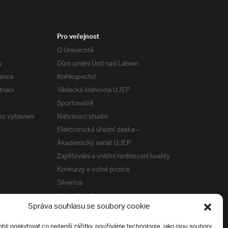
Pro veřejnost
O Univerzitě
y
Dům umění Ústí nad Labem
ance
Knihkupectví
tnaci
Vědecká knihovna UJEP
Sportoviště
ého vybavení
Nahrávací studio
Elektronická úřední deska –
Akademický senát UJEP
Zajišťování a vnitřní hodnocení kvality
Konkurzy a volné pozice
Silverius
Napsali o nás
Správa souhlasu se soubory cookie
Tiskové zprávy
i poskytovat co nejlepší zážitky, používáme technologie, jako jsou soubory