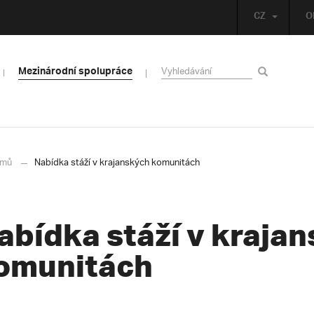
CZ
O
Mezinárodní spolupráce
mů
Nabídka stáží v krajanských komunitách
abídka stáží v kraja
omunitách