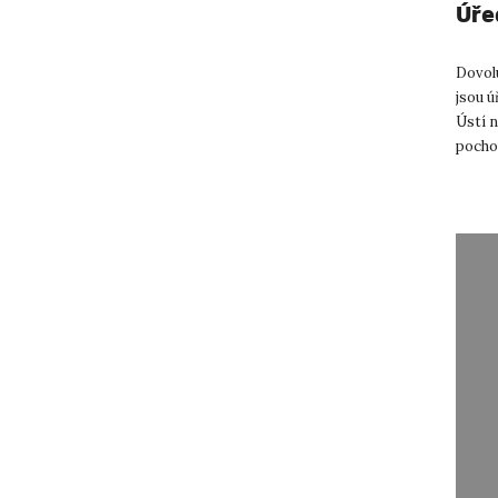
Úře
Dovolu
jsou ú
Ústí 
pocho