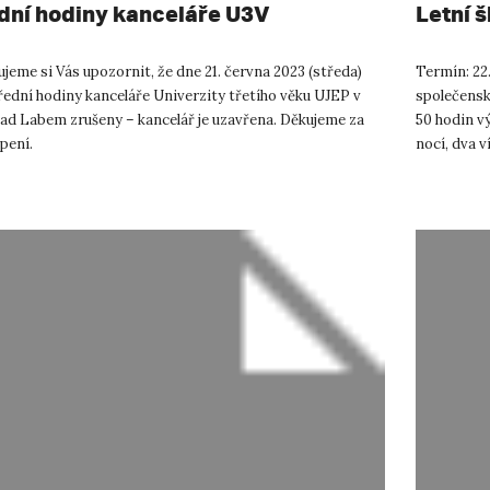
dní hodiny kanceláře U3V
Letní š
jeme si Vás upozornit, že dne 21. června 2023 (středa)
Termín: 22
řední hodiny kanceláře Univerzity třetího věku UJEP v
společenský
nad Labem zrušeny – kancelář je uzavřena. Děkujeme za
50 hodin vý
pení.
nocí, dva 
přek...