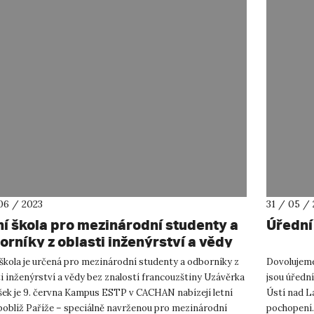
06 / 2023
31 / 05 /
ní škola pro mezinárodní studenty a
Úřední
orníky z oblasti inženýrství a vědy
 znalostí francouzštiny
škola je určená pro mezinárodní studenty a odborníky z
Dovolujeme 
i inženýrství a vědy bez znalostí francouzštiny Uzávěrka
jsou úředn
ášek je 9. června Kampus ESTP v CACHAN nabízejí letní
Ústí nad L
 poblíž Paříže – speciálně navrženou pro mezinárodní
pochopení.