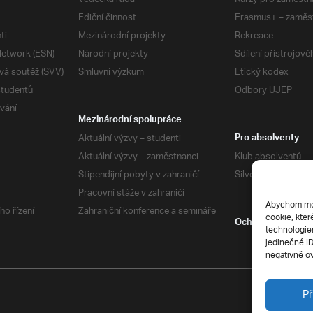
Ediční činnost
Erasmus+ – zaměs
ti
Mezinárodní projekty
Rekreace
etwork (ESN)
Národní projekty
Sdílení přístrojov
vá soutěž (SVV)
Smluvní výzkum
Etický kodex
studentů
Odbory UJEP
vání
Mezinárodní spolupráce
Aktuální výzvy – studenti
Pro absolventy
Aktuální výzvy – zaměstnanci
Klub absolventů
Stipendijní pobyty v zahraničí
Silverius
Pracovní stáže v zahraničí
Abychom mohl
ho řízení
Zahraniční konference a semináře
cookie, kter
Ochrana soukrom
technologiem
jedinečné I
negativně ov
Př