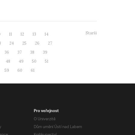
Starší
0
11
12
13
14
3
24
25
26
27
36
37
38
39
48
49
50
51
59
60
61
Pro veřejnost
O Univerzitě
y
Dům umění Ústí nad Labem
ance
Knihkupectví