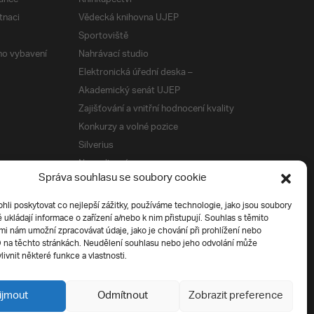
tnaci
Vědecká knihovna UJEP
Sportoviště
ého vybavení
Nahrávací studio
Elektronická úřední deska –
Akademický senát UJEP
Zajišťování a vnitřní hodnocení kvality
Konkurzy a volné pozice
Silverius
Napsali o nás
Správa souhlasu se soubory cookie
Tiskové zprávy
i poskytovat co nejlepší zážitky, používáme technologie, jako jsou soubory
é ukládají informace o zařízení a/nebo k nim přistupují. Souhlas s těmito
í
i nám umožní zpracovávat údaje, jako je chování při prohlížení nebo
D na těchto stránkách. Neudělení souhlasu nebo jeho odvolání může
livnit některé funkce a vlastnosti.
ijmout
Odmítnout
Zobrazit preference