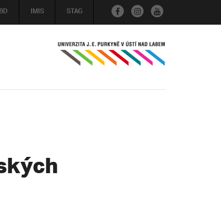
BD
IMIS
STAG
nských