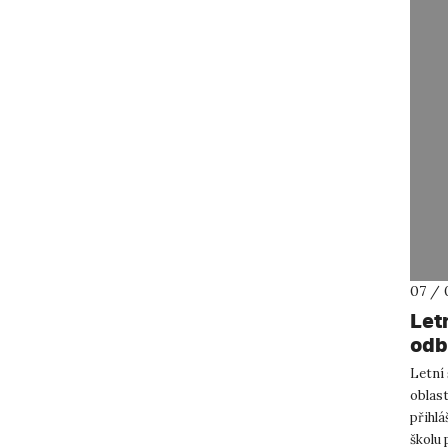
07 / 
Let
odb
bez
Letní 
oblast
přihl
školu