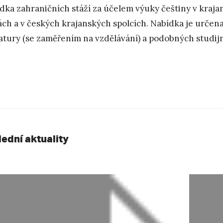
dka zahraničních stáží za účelem výuky češtiny v kraj
ách a v českých krajanských spolcích. Nabídka je určen
ratury (se zaměřením na vzdělávání) a podobných studij
lední aktuality