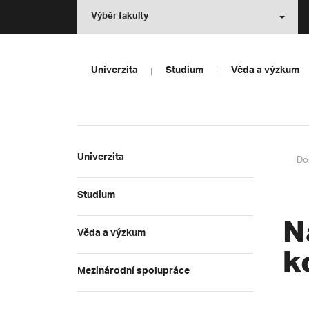
Výběr fakulty
Univerzita
Studium
Věda a výzkum
Univerzita
Do
Studium
N
Věda a výzkum
k
Mezinárodní spolupráce