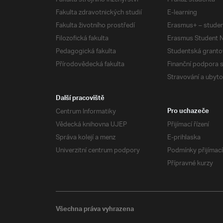
Fakulta zdravotnických studií
E-learning
Fakulta životního prostředí
Erasmus+ – studen
Filozofická fakulta
Erasmus Student N
Pedagogická fakulta
Studentská granto
Přírodovědecká fakulta
Finanční podpora 
Stravování a ubyto
Další pracoviště
Centrum Informatiky
Pro uchazeče
Vědecká knihovna UJEP
Přijímací řízení
Správa kolejí a menz
E-prihlaska
Univerzitní centrum podpory
Podmínky přijímací
Přípravné kurzy
Všechna práva vyhrazena