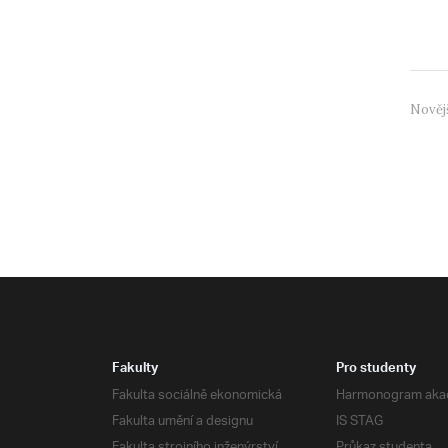
stude.
Nověj
Fakulty
Pro studenty
Fakulta sociálně ekonomická
Harmonogram aka
Fakulta umění a designu
IS STAG
Fakulta strojního inženýrství
Průkaz studenta