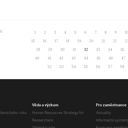
..
ší
1
2
3
4
5
6
7
8
9
1
15
16
17
18
19
20
21
22
2
28
29
30
31
32
33
34
35
40
41
42
43
44
45
46
47
52
53
54
55
56
57
58
Věda a výzkum
Pro zaměstnance
demického roku
Human Resources Strategy for
Aktuality
Researchers
Informační systém
Vědecká rada
Kurzy pro zaměstn