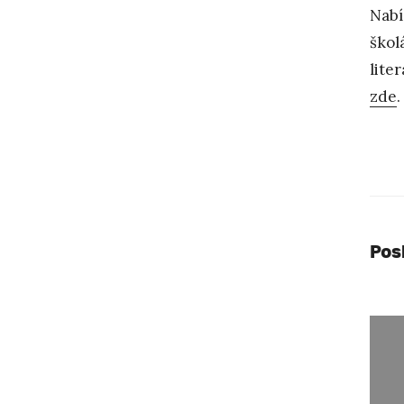
Nabí
škol
lite
zde
.
Pos