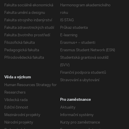
Fakulta sociálně ekonomická
Harmonogram akademického
Fakulta umění a designu
roku
Fakulta strojního inženýrství
IS STAG
Fakulta zdravotnických studií
Průkaz studenta
Fakulta životního prostředí
E-learning
Filozofická fakulta
Erasmus+ – studenti
Pedagogická fakulta
Erasmus Student Network (ESN)
Přírodovědecká fakulta
Studentská grantová soutěž
(SVV)
Finanční podpora studentů
Věda a výzkum
Stravování a ubytování
Human Resources Strategy for
Researchers
Vědecká rada
Pro zaměstnance
Ediční činnost
Aktuality
Mezinárodní projekty
Informační systémy
Národní projekty
Kurzy pro zaměstnance