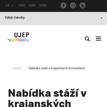
CZ
OBD
IMIS
STAG
Výběr fakulty
Toggl
navig
Domů
Nabídka stáží v krajanských komunitách
Nabídka stáží v
krajanských