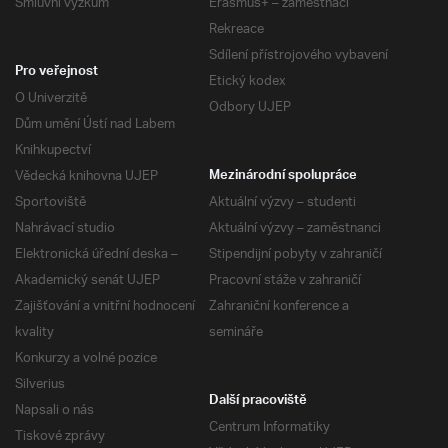
Smluvní výzkum
Erasmus+ – zaměstnaci
Rekreace
Sdílení přístrojového vybavení
Pro veřejnost
Etický kodex
O Univerzitě
Odbory UJEP
Dům umění Ústí nad Labem
Knihkupectví
Vědecká knihovna UJEP
Mezinárodní spolupráce
Sportoviště
Aktuální výzvy – studenti
Nahrávací studio
Aktuální výzvy – zaměstnanci
Elektronická úřední deska –
Stipendijní pobyty v zahraničí
Akademický senát UJEP
Pracovní stáže v zahraničí
Zajišťování a vnitřní hodnocení
Zahraniční konference a
kvality
semináře
Konkurzy a volné pozice
Silverius
Další pracoviště
Napsali o nás
Centrum Informatiky
Tiskové zprávy