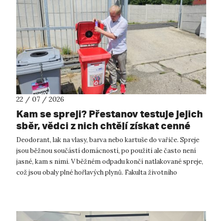
22 / 07 / 2026
Kam se spreji? Přestanov testuje jejich
sběr, vědci z nich chtějí získat cenné
kovy
Deodorant, lak na vlasy, barva nebo kartuše do vařiče. Spreje
jsou běžnou součástí domácností, po použití ale často není
jasné, kam s nimi. V běžném odpadu končí natlakované spreje,
což jsou obaly plné hořlavých plynů. Fakulta životního
prostředí UJ...