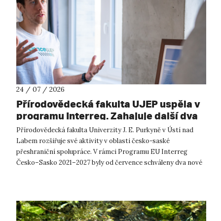
24 / 07 / 2026
Přírodovědecká fakulta UJEP uspěla v
programu Interreg. Zahajuje další dva
přeshraniční projekty se saskými
Přírodovědecká fakulta Univerzity J. E. Purkyně v Ústí nad
partnery
Labem rozšiřuje své aktivity v oblasti česko-saské
přeshraniční spolupráce. V rámci Programu EU Interreg
Česko–Sasko 2021–2027 byly od července schváleny dva nové
projekty, které propojí české ...