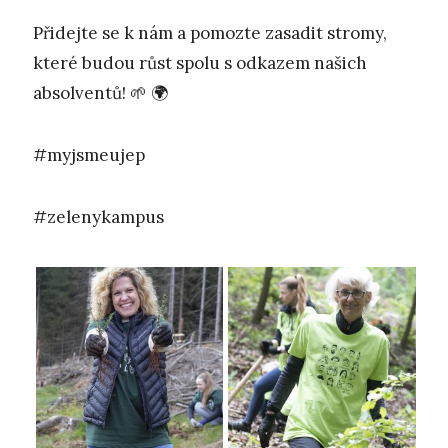
Přidejte se k nám a pomozte zasadit stromy,
které budou růst spolu s odkazem našich
absolventů! 🌱 🌍
#myjsmeujep
#zelenykampus