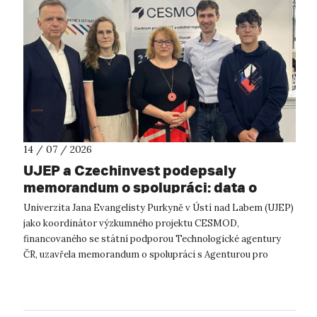
14 / 07 / 2026
UJEP a Czechinvest podepsaly
memorandum o spolupráci: data o
podnikatelském prostředí posílí
Univerzita Jana Evangelisty Purkyně v Ústí nad Labem (UJEP)
výzkum CESMOD
jako koordinátor výzkumného projektu CESMOD,
financovaného se státní podporou Technologické agentury
ČR, uzavřela memorandum o spolupráci s Agenturou pro
podporu podnikání a investic CzechInve...