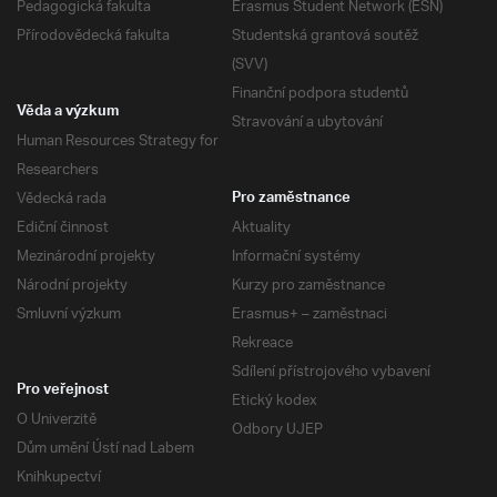
Pedagogická fakulta
Erasmus Student Network (ESN)
Přírodovědecká fakulta
Studentská grantová soutěž
(SVV)
Finanční podpora studentů
Věda a výzkum
Stravování a ubytování
Human Resources Strategy for
Researchers
Vědecká rada
Pro zaměstnance
Ediční činnost
Aktuality
Mezinárodní projekty
Informační systémy
Národní projekty
Kurzy pro zaměstnance
Smluvní výzkum
Erasmus+ – zaměstnaci
Rekreace
Sdílení přístrojového vybavení
Pro veřejnost
Etický kodex
O Univerzitě
Odbory UJEP
Dům umění Ústí nad Labem
Knihkupectví