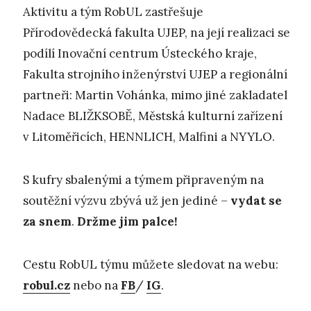
Aktivitu a tým RobUL zastřešuje
Přírodovědecká fakulta UJEP, na její realizaci se
podílí Inovační centrum Ústeckého kraje,
Fakulta strojního inženýrství UJEP a regionální
partneři: Martin Vohánka, mimo jiné zakladatel
Nadace BLIŽKSOBĚ, Městská kulturní zařízení
v Litoměřicích, HENNLICH, Malfini a NYYLO.
S kufry sbalenými a týmem připraveným na
soutěžní výzvu zbývá už jen jediné –
vydat se
za snem
.
Držme jim palce!
Cestu RobUL týmu můžete sledovat na webu:
robul.cz
nebo na
FB
/
IG
.