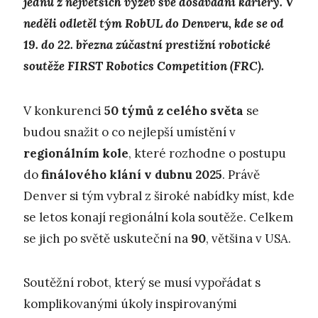
jednu z největších výzev své dosavadní kariéry. V
neděli odletěl tým RobUL do Denveru, kde se od
19. do 22. března zúčastní prestižní robotické
soutěže FIRST Robotics Competition (FRC).
V konkurenci
50 týmů z celého světa
se
budou snažit o co nejlepší umístění v
regionálním kole
, které rozhodne o postupu
do
finálového klání v dubnu 2025
. Právě
Denver si tým vybral z široké nabídky míst, kde
se letos konají regionální kola soutěže. Celkem
se jich po světě uskuteční na
90
, většina v USA.
Soutěžní robot, který se musí vypořádat s
komplikovanými úkoly inspirovanými