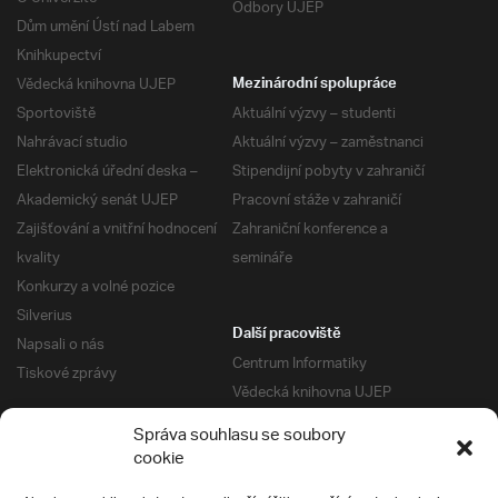
Odbory UJEP
Dům umění Ústí nad Labem
Knihkupectví
Vědecká knihovna UJEP
Mezinárodní spolupráce
Sportoviště
Aktuální výzvy – studenti
Nahrávací studio
Aktuální výzvy – zaměstnanci
Elektronická úřední deska –
Stipendijní pobyty v zahraničí
Akademický senát UJEP
Pracovní stáže v zahraničí
Zajišťování a vnitřní hodnocení
Zahraniční konference a
kvality
semináře
Konkurzy a volné pozice
Silverius
Další pracoviště
Napsali o nás
Centrum Informatiky
Tiskové zprávy
Vědecká knihovna UJEP
Správa kolejí a menz
Správa souhlasu se soubory
Univerzitní centrum podpory
Pro absolventy
cookie
Klub absolventů