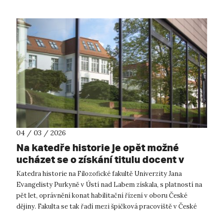
04 / 03 / 2026
Na katedře historie je opět možné
ucházet se o získání titulu docent v
oboru České dějiny
Katedra historie na Filozofické fakultě Univerzity Jana
Evangelisty Purkyně v Ústí nad Labem získala, s platností na
pět let, oprávnění konat habilitační řízení v oboru České
dějiny. Fakulta se tak řadí mezi špičková pracoviště v České
republice. Z...