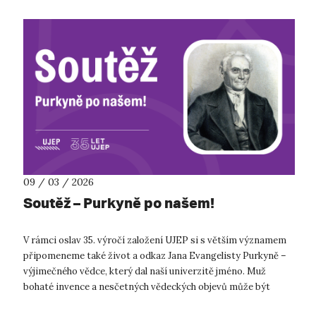
09 / 03 / 2026
Soutěž – Purkyně po našem!
V rámci oslav 35. výročí založení UJEP si s větším významem
připomeneme také život a odkaz Jana Evangelisty Purkyně –
výjimečného vědce, který dal naší univerzitě jméno. Muž
bohaté invence a nesčetných vědeckých objevů může být
inspirací mnohým z nás, ...