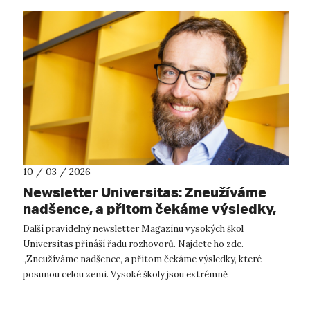
10 / 03 / 2026
Newsletter Universitas: Zneužíváme
nadšence, a přitom čekáme výsledky,
které posunou celou zemi, říká
Další pravidelný newsletter Magazínu vysokých škol
Pěchouček
Universitas přináší řadu rozhovorů. Najdete ho zde.
„Zneužíváme nadšence, a přitom čekáme výsledky, které
posunou celou zemi. Vysoké školy jsou extrémně
podfinancované,“ říká nový rektor ČVUT Michal P...