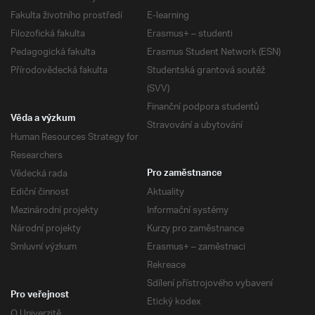
Fakulta životního prostředí
E-learning
Filozofická fakulta
Erasmus+ – studenti
Pedagogická fakulta
Erasmus Student Network (ESN)
Přírodovědecká fakulta
Studentská grantová soutěž
(SVV)
Finanční podpora studentů
Věda a výzkum
Stravování a ubytování
Human Resources Strategy for
Researchers
Vědecká rada
Pro zaměstnance
Ediční činnost
Aktuality
Mezinárodní projekty
Informační systémy
Národní projekty
Kurzy pro zaměstnance
Smluvní výzkum
Erasmus+ – zaměstnaci
Rekreace
Sdílení přístrojového vybavení
Pro veřejnost
Etický kodex
O Univerzitě