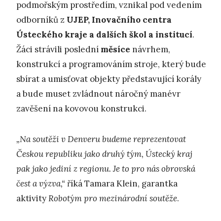
podmořským prostředím, vznikal pod vedením
odborníků z
UJEP, Inovačního centra
Ústeckého kraje a dalších škol a institucí
.
Žáci strávili poslední
měsíce
návrhem,
konstrukcí a programováním stroje, který bude
sbírat a umisťovat objekty představující korály
a bude muset zvládnout náročný manévr
zavěšení na kovovou konstrukci.
„Na soutěži v Denveru budeme reprezentovat
Českou republiku jako druhý tým, Ústecký kraj
pak jako jediní z regionu. Je to pro nás obrovská
čest a výzva,“
říká Tamara Klein, garantka
aktivity
Robotým pro mezinárodní soutěže
.