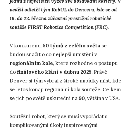
jednu z největších výzev své dosavadní kariéry. V
neděli odletěl tým RobUL do Denveru, kde se od
19. do 22. března zúčastní prestižní robotické
soutěže FIRST Robotics Competition (FRC).
V konkurenci
50 týmů z celého světa
se
budou snažit o co nejlepší umístění v
regionálním kole
, které rozhodne o postupu
do
finálového klání v dubnu 2025
. Právě
Denver si tým vybral z široké nabídky míst, kde
se letos konají regionální kola soutěže. Celkem
se jich po světě uskuteční na
90
, většina v USA.
Soutěžní robot, který se musí vypořádat s
komplikovanými úkoly inspirovanými