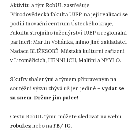
Aktivitu a tým RobUL zastřešuje
Přírodovědecká fakulta UJEP, na její realizaci se
podílí Inovační centrum Ústeckého kraje,
Fakulta strojního inženýrství UJEP a regionální
partneři: Martin Vohánka, mimo jiné zakladatel
Nadace BLIŽKSOBĚ, Městská kulturní zařízení
v Litoměřicích, HENNLICH, Malfini a NYYLO.
S kufry sbalenými a týmem připraveným na
soutěžní výzvu zbývá už jen jediné –
vydat se
za snem
.
Držme jim palce!
Cestu RobUL týmu můžete sledovat na webu:
robul.cz
nebo na
FB
/
IG
.