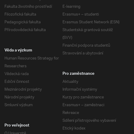
Fakulta životního prostředí
E-learning
Filozofická fakulta
Erasmus+ – studenti
Pedagogická fakulta
Erasmus Student Network (ESN)
Přírodovědecká fakulta
Studentská grantová soutěž
(SVV)
Finanční podpora studentů
Věda a výzkum
Stravování a ubytování
Human Resources Strategy for
Researchers
Vědecká rada
Pro zaměstnance
Ediční činnost
Aktuality
Mezinárodní projekty
Informační systémy
Národní projekty
Kurzy pro zaměstnance
Smluvní výzkum
Erasmus+ – zaměstnaci
Rekreace
Sdílení přístrojového vybavení
Pro veřejnost
Etický kodex
O Univerzitě