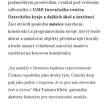
podmořským prostředím, vznikal pod vedením
odborníků z
UJEP, Inovačního centra
Ústeckého kraje a dalších škol a institucí
.
Žáci strávili poslední
měsíce
návrhem,
konstrukcí a programováním stroje, který bude
sbírat a umisťovat objekty představující korály
a bude muset zvládnout náročný manévr
zavěšení na kovovou konstrukci.
„Na soutěži v Denveru budeme reprezentovat
Českou republiku jako druhý tým, Ústecký kraj
pak jako jediní z regionu. Je to pro nás obrovská
čest a výzva,“
říká Tamara Klein, garantka
aktivity
Robotým pro mezinárodní soutěže
.