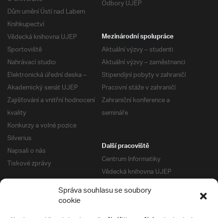
Odbory UJEP
Dům umění Ústí nad Labem
Knihkupectví
Vědecká knihovna UJEP
Mezinárodní spolupráce
Sportoviště
Aktuální výzvy – studenti
Nahrávací studio
Aktuální výzvy – zaměstnanci
Elektronická úřední deska –
Stipendijní pobyty v zahraničí
Akademický senát UJEP
Pracovní stáže v zahraničí
Zajišťování a vnitřní hodnocení
Zahraniční konference a
kvality
semináře
Konkurzy a volné pozice
Silverius
Další pracoviště
Napsali o nás
Centrum Informatiky
Tiskové zprávy
Vědecká knihovna UJEP
Správa kolejí a menz
Správa souhlasu se soubory
Univerzitní centrum podpory
Pro absolventy
cookie
Klub absolventů